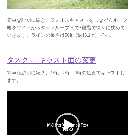
簡単な説明に続き、フォルスキャストをしながらループ
幅をワイドからタイトループまで3段階で徐々に狭めて
いきます。ラインの長さは50ft（約15.2m）です。
タスク3 キャスト面の変更
簡単な説明に続き、1時、2時、3時の位置でキャストし
ます。
動
画
プ
レ
ー
ヤ