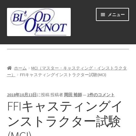
ナ
コ
メニュー
ビ
ン
ゲ
テ
ー
ン
シ
ツ
ホーム
ョ
へ
ン
ス
Fly fishing guide (for coustmers abroad)
へ
キ
ホーム
MCI（マスター・キャスティング・インストラクタ
ス
ッ
サ
ー）
FFIキャスティングインストラクター試験(MCI)
ショップ
キ
プ
ブ
ッ
メ
サ
学ぶ(Learn)
プ
2018年10月13日
に投稿
投稿者
岡田 裕師
—
1件のコメント
ニ
ブ
FFIキャスティングイ
ュ
メ
サ
フライキャスティング
ー
ニ
ブ
ンストラクター試験
を
ュ
メ
サ
FFIフライキャスティングインストラクターとは
展
ー
ニ
ブ
開