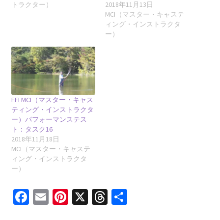
トラクター）
2018年11月13日
MCI（マスター・キャステ
ィング・インストラクタ
ー）
FFI MCI（マスター・キャス
ティング・インストラクタ
ー）パフォーマンステス
ト：タスク16
2018年11月18日
MCI（マスター・キャステ
ィング・インストラクタ
ー）
Fa
E
Pi
X
T
共
ce
m
nt
hr
有