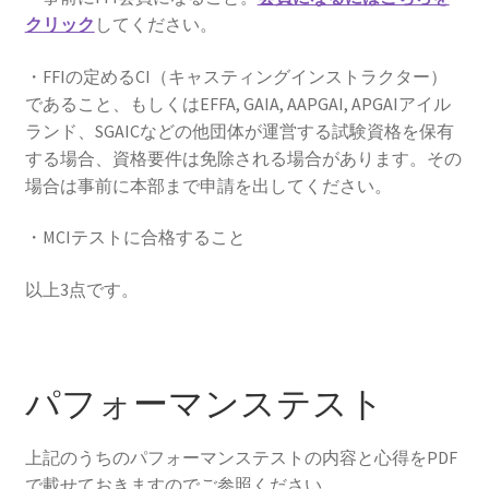
ュ
メ
お問い合わせ(Contact)
クリック
してください。
ー
ニ
を
ュ
特定商取引法に関わる表示
・FFIの定めるCI（キャスティングインストラクター）
展
ー
であること、もしくはEFFA, GAIA, AAPGAI, APGAIアイル
開
を
ランド、SGAICなどの他団体が運営する試験資格を保有
広告の配信について
展
する場合、資格要件は免除される場合があります。その
開
場合は事前に本部まで申請を出してください。
ブログ
・MCIテストに合格すること
マイアカウント
以上3点です。
パフォーマンステスト
上記のうちのパフォーマンステストの内容と心得をPDF
で載せておきますのでご参照ください。