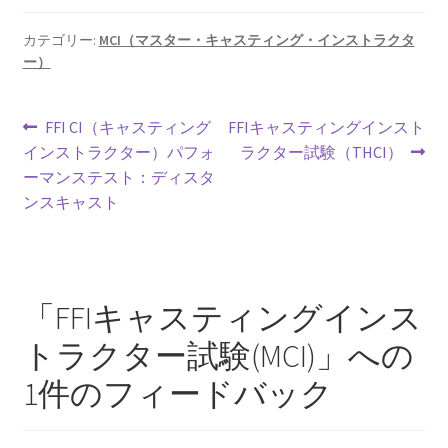
b
ai
er
ea
o
l
es
ds
カテゴリー:
MCI（マスター・キャスティング・インストラクタ
ー）
o
t
k
投
前
次
FFI CI（キャスティング
FFIキャスティングインスト
の
の
インストラクター）パフォ
ラクター試験（THCI）
稿
投
投
ーマンステスト：ディスタ
ナ
稿:
稿:
ンスキャスト
ビ
ゲ
「
FFIキャスティングインス
ー
トラクター試験(MCI)
」への
シ
1件のフィードバック
ョ
ン