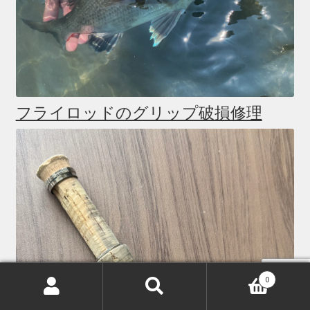
フライロッドのグリップ破損修理
0
検
検