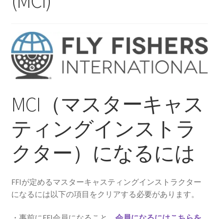
(MCI)
を
ュ
メ
FFIキャスティングインストラクター試験(CI)
展
ー
ニ
開
を
ュ
FFIキャスティングインストラクター試験(MCI)
展
ー
開
を
FFIキャスティングインストラクター試験
展
（THCI）
開
MCI（マスターキャス
note
ティングインストラ
ツーハンドフライキャスティング
クター）になるには
note
サ
個人レッスン＆ガイド(Lesson & Guide)
FFIが定めるマスターキャスティングインストラクター
ブ
になるには以下の項目をクリアする必要があります。
メ
サ
イベント
ニ
ブ
・事前にFFI会員になること。
会員になるにはこちらを