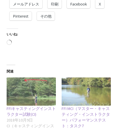
メールアドレス
印刷
Facebook
X
Pinterest
その他
いいね:
読
み
込
み
中…
関連
FFIキャスティングインスト
FFI MCI（マスター・キャス
ラクター試験(CI)
ティング・インストラクタ
2018年10月9日
ー）パフォーマンステス
CI（キャスティングインス
ト：タスク7