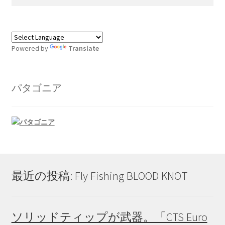
展
ー
索:
ニ
開
を
ュ
サ
ウェア＆ギア
展
ー
ブ
開
を
メ
サ
Wear（ウェア）
Powered by
Translate
展
ニ
ブ
開
ュ
メ
Fishng Vests（フィッシングベスト）
ー
ニ
パタゴニア
を
ュ
Hats & Caps（帽子）
展
ー
開
を
グラス
展
開
Rain Wear（レインウェア）
最近の投稿: Fly Fishing BLOOD KNOT
Jackets（ジャケット）
Shirts（シャツ）
ソリッドティップが武器。「CTS Euro