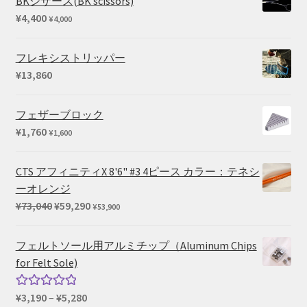
BKシザース(BK scissors)
し
で
¥33,550
¥
4,400
¥
4,000
た。
す。
–
¥39,380
フレキシストリッパー
¥
13,860
フェザーブロック
¥
1,760
¥
1,600
CTS アフィニティX 8'6" #3 4ピース カラー：テネシ
ーオレンジ
元
現
¥
73,040
¥
59,290
¥
53,900
の
在
価
の
フェルトソール用アルミチップ（Aluminum Chips
格
価
for Felt Sole)
は
格
¥73,040
は
価
¥
3,190
–
¥
5,280
5段階中