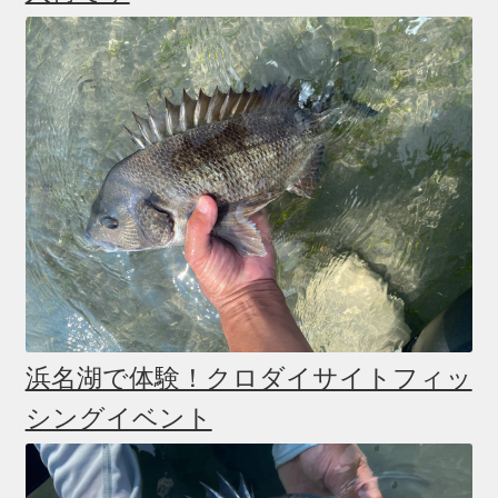
ニ
ブ
ュ
メ
サ
個人レッスン＆ガイド(Lesson & Guide)
ー
ニ
ブ
を
ュ
メ
サ
イベント
展
ー
ニ
ブ
開
を
ュ
メ
お問い合わせ(Contact)
展
ー
ニ
開
を
ュ
特定商取引法に関わる表示
展
ー
開
を
広告の配信について
展
開
ブログ
浜名湖で体験！クロダイサイトフィッ
マイアカウント
シングイベント