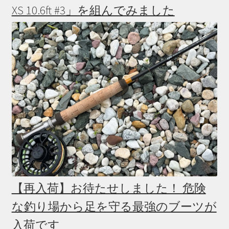
XS 10.6ft #3」を組んでみました
Pants（パンツ）
Gloves（グローブ）
Others（その他）
ランディングネット
本（Books)
DVD
アクセサリー(Accessory)
【再入荷】お待たせしました！ 危険
サ
お買い得品
な釣り場から足を守る最強のブーツが
ブ
メ
入荷です
サ
学ぶ(Learn)