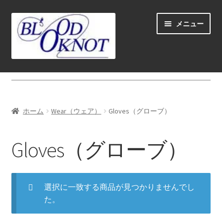
ナ
コ
メニュー
ビ
ン
ゲ
テ
ー
ン
シ
ツ
ホーム
ョ
へ
ン
ス
Fly fishing guide (for coustmers abroad)
へ
キ
ホーム
Wear（ウェア）
Gloves（グローブ）
ス
ッ
サ
ショップ
キ
プ
ブ
Gloves（グローブ）
ッ
メ
スクール＆ガイド
プ
ニ
ュ
お勧め
ー
選択に一致する商品が見つかりませんでし
を
た。
サ
ロッド（Rods)
展
ブ
開