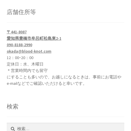
メ
ロッドお試しプログラム
ニ
店舗住所等
ュ
サ
ロッド修理、改造、組み立て等
ー
ブ
を
〒441-8087
メ
フライリール
愛知県豊橋市牟呂町松島東2-1
展
ニ
090-8188-2990
開
ュ
サ
ロッドビルディング( Rod Building)
okada@blood-knot.com
ー
ブ
12：00~20：00
を
メ
定休日：水、木曜日
サ
ライン/ライン関係小物
展
＊営業時間内でも留守
ニ
ブ
開
にすることも多いので、お越しになるときは、事前にお電話や
ュ
メ
サ
フライ(Flies)
e-mailなどでご確認いただけると幸いです。
ー
ニ
ブ
を
ュ
メ
サ
フライタイイング(Fly Tying)
展
ー
ニ
ブ
検索
開
を
ュ
メ
サ
Fishing Gears（フィッシングギア）
展
ー
ニ
ブ
開
を
ュ
メ
検
ウェーダー/ウェーディングギア