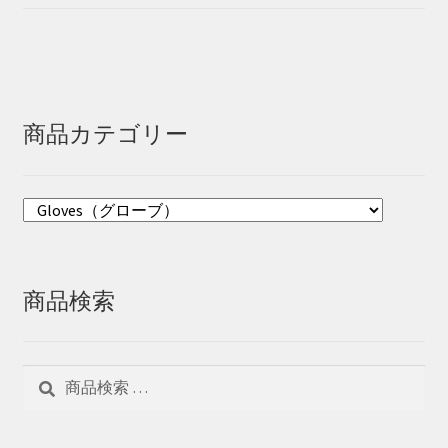
商品カテゴリー
商品検索
検
検
索
索
対