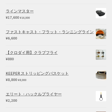
で
¥59,290
格
5.00
の評価
し
で
帯:
ラインマスター
た。
す。
¥3,190
¥
17,600
¥
16,000
–
¥5,280
ファストキャスト・フラット・ランニングライン
¥
6,600
【クロダイ用】クラブフライ
¥
880
KEEPER ストリッピングバスケット
¥
8,800
¥
8,000
エリート・ハックルプライヤー
¥
2,200