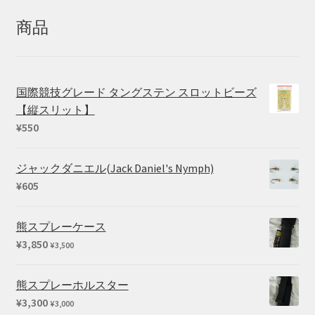
象:
商品
国際競技グレード タングステン スロットビーズ
【縦スリット】
¥
550
ジャックダニエル(Jack Daniel's Nymph)
¥
605
熊スプレーケース
¥
3,850
¥
3,500
熊スプレーホルスター
¥
3,300
¥
3,000