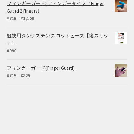
フィンガーガード2フィンガータイプ（Finger
Guard 2 fingers)
価
¥
715
–
¥
1,100
格
帯:
競技用タングステン スロットビーズ【縦スリッ
¥715
ト】
–
¥
990
¥1,100
フィンガーガード(Finger Guard)
価
¥
715
–
¥
825
格
帯:
¥715
–
¥825