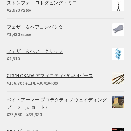
ストンフォ ロトダビング・ミニ
¥
2,970
¥
2,700
フェザー＆ヘアコンパクター
¥
1,430
¥
1,300
フェザー＆ヘア・クリップ
¥
2,310
CTS/H.OKADA アフィニティX 9' #8 4ピース
元
現
¥
136,763
¥
114,400
¥
104,000
の
在
価
の
ベイ・アーマー プロテクティブ ウェイディング
格
価
ブーツ （ショート）
は
格
価
¥
33,550
–
¥
39,380
¥136,763
は
格
で
¥114,400
帯: