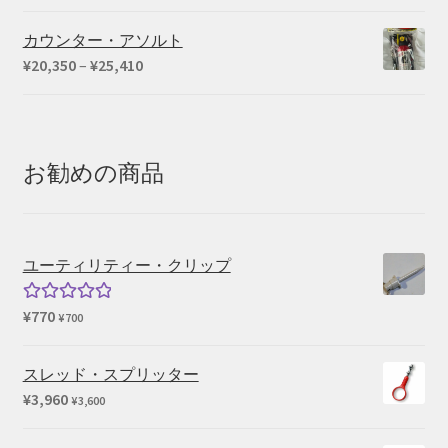
カウンター・アソルト
価
¥
20,350
–
¥
25,410
格
帯:
¥20,350
–
お勧めの商品
¥25,410
ユーティリティー・クリップ
¥
770
5段階中
¥
700
5.00
の評価
スレッド・スプリッター
¥
3,960
¥
3,600