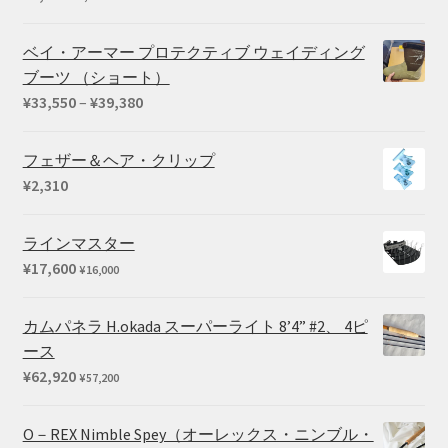
ベイ・アーマー プロテクティブ ウェイディング
ブーツ （ショート）
価
¥
33,550
–
¥
39,380
格
帯:
フェザー＆ヘア・クリップ
¥33,550
¥
2,310
–
¥39,380
ラインマスター
¥
17,600
¥
16,000
カムパネラ H.okada スーパーライト 8’4” #2、 4ピ
ース
¥
62,920
¥
57,200
O－REX Nimble Spey（オーレックス・ニンブル・