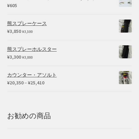
¥
605
熊スプレーケース
¥
3,850
¥
3,500
熊スプレーホルスター
¥
3,300
¥
3,000
カウンター・アソルト
価
¥
20,350
–
¥
25,410
格
帯:
¥20,350
–
お勧めの商品
¥25,410