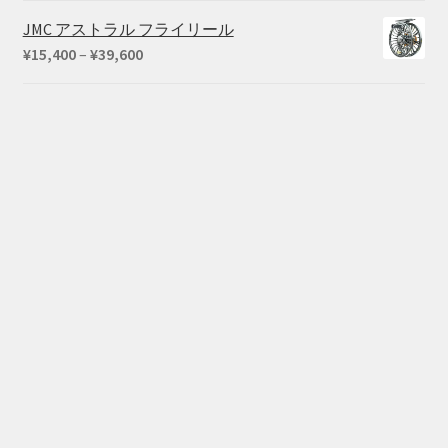
帯:
JMC アストラル フライリール
¥715
価
¥
15,400
–
¥
39,600
–
格
¥825
帯:
¥15,400
–
¥39,600