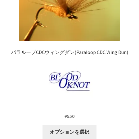
ー
シ
ョ
ン
が
あ
り
パラループCDCウィングダン(Paraloop CDC Wing Dun)
ま
す。
オ
プ
シ
ョ
ン
は
¥
550
商
品
こ
オプションを選択
ペ
の