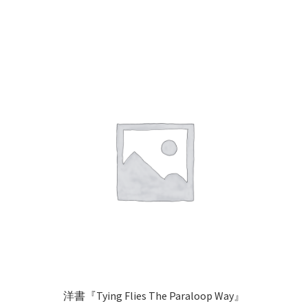
ー
商
ジ
品
か
に
ら
は
選
複
択
数
で
の
き
バ
ま
リ
す
エ
ー
シ
ョ
ン
が
あ
り
洋書『Tying Flies The Paraloop Way』
ま