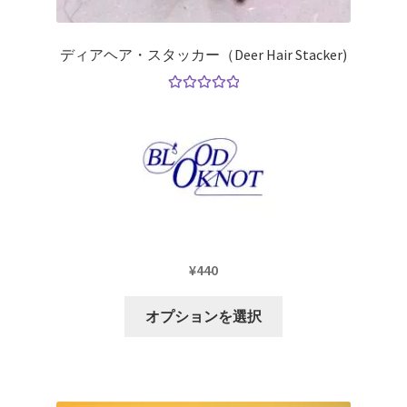
展
ー
開
を
ウェットフライ(Wet Flies)
展
ディアヘア・スタッカー（Deer Hair Stacker)
開
サ
ソルトウォーター
5段階中
ブ
5.00
の評価
メ
トレーラーフックフライ(Trailer Hook Flies)
ニ
ュ
ニンフ(Nymphs)
ー
を
ストリーマ(Streamers)
展
開
¥
440
サ
フライタイイング(Fly Tying)
ブ
こ
オプションを選択
メ
サ
の
Fishing Gears（フィッシングギア）
ニ
ブ
商
ュ
メ
品
ウェーダー/ウェーディングギア
ー
ニ
に