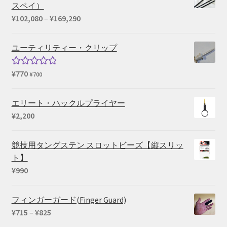
スペイ）
価
¥
102,080
–
¥
169,290
格
帯:
ユーティリティー・クリップ
¥102,080
–
¥
770
5段階中
¥
700
¥169,290
5.00
の評価
エリート・ハックルプライヤー
¥
2,200
競技用タングステン スロットビーズ【縦スリッ
ト】
¥
990
フィンガーガード(Finger Guard)
価
¥
715
–
¥
825
格