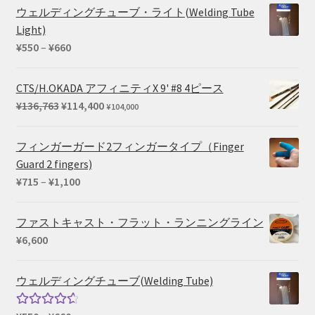
ウェルディングチューブ・ライト(Welding Tube
Light)
価
¥
550
–
¥
660
格
帯:
CTS/H.OKADA アフィニティX 9' #8 4ピース
¥550
元
現
¥
136,763
¥
114,400
¥
104,000
–
の
在
¥660
価
の
フィンガーガード2フィンガータイプ（Finger
格
価
Guard 2 fingers)
は
格
価
¥
715
–
¥
1,100
¥136,763
は
格
で
¥114,400
帯:
ファストキャスト・フラット・ランニングライン
し
で
¥715
¥
6,600
た。
す。
–
¥1,100
ウェルディングチューブ(Welding Tube)