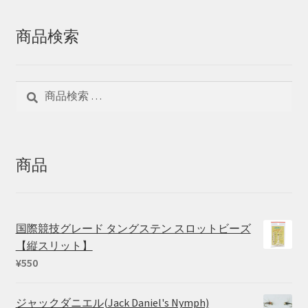
商品検索
検
検
索
索
対
象:
商品
国際競技グレード タングステン スロットビーズ
【縦スリット】
¥
550
ジャックダニエル(Jack Daniel's Nymph)