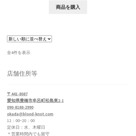
す。
商品を購入
オ
プ
シ
ョ
ン
は
新
全4件を表示
商
し
い
品
店舗住所等
順
ペ
ー
ジ
〒441-8087
か
愛知県豊橋市牟呂町松島東2-1
ら
090-8188-2990
選
okada@blood-knot.com
択
12：00~20：00
で
定休日：水、木曜日
＊営業時間内でも留守
き