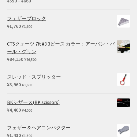
価
¥
550
–
¥
660
5段階中
格
4.67
の評
帯:
価
フェザーブロック
¥550
¥
1,760
¥
1,600
–
¥660
CTSクォーツ 7ft #3 3ピース カラー：アーバン・パ
ール・グリン
¥
84,150
¥
76,500
スレッド・スプリッター
¥
3,960
¥
3,600
BKシザース(BK scissors)
¥
4,400
¥
4,000
フェザー＆ヘアコンパクター
¥
1,430
¥
1,300