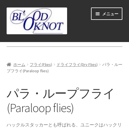
ナ
コ
メニュー
ビ
ン
ゲ
テ
ー
ン
シ
ツ
ホーム
ョ
へ
ン
ス
Fly fishing guide (for coustmers abroad)
へ
キ
ホーム
フライ(Flies)
ドライフライ(Dry Flies)
パラ・ルー
ス
ッ
サ
プフライ(Paraloop flies)
ショップ
キ
プ
ブ
ッ
メ
スクール＆ガイド
パラ・ループフライ
プ
ニ
ュ
お勧め
(Paraloop flies)
ー
を
サ
ロッド（Rods)
展
ブ
ハックルスタッカーとも呼ばれる、ユニークはハックリ
開