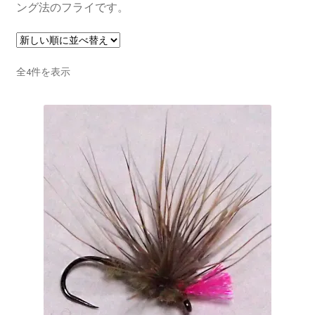
メ
ング法のフライです。
ロッドお試しプログラム
ニ
ュ
サ
ロッド修理、改造、組み立て等
ー
ブ
新
全4件を表示
を
メ
フライリール
し
展
ニ
い
開
ュ
順
サ
ロッドビルディング( Rod Building)
ー
ブ
を
メ
サ
ライン/ライン関係小物
展
ニ
ブ
開
ュ
メ
サ
フライ(Flies)
ー
ニ
ブ
を
ュ
メ
サ
ドライフライ(Dry Flies)
展
ー
ニ
ブ
開
を
ュ
メ
オリジナル・ドライフライ(Original Dry Flies)
展
ー
ニ
開
を
ュ
パラ・ループフライ(Paraloop flies)