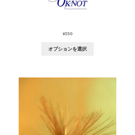
展
ー
ニ
シ
開
を
ュ
ョ
特定商取引法に関わる表示
展
ー
ン
開
を
は
広告の配信について
¥
550
展
商
開
品
こ
ブログ
オプションを選択
ペ
の
ー
商
マイアカウント
ジ
品
か
に
ら
は
選
複
択
数
で
の
き
バ
ま
リ
す
エ