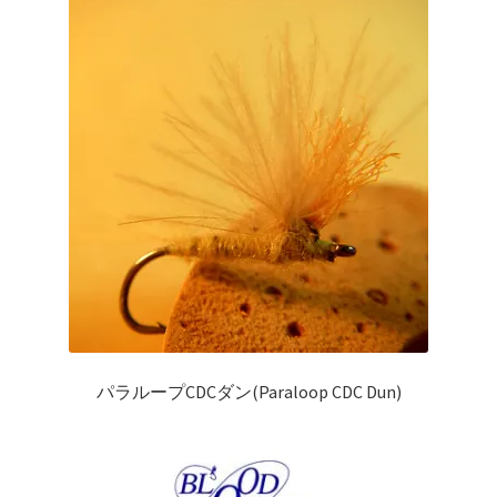
を
ュ
は
サ
ウェア＆ギア
展
ー
複
ブ
開
を
数
メ
本（Books)
展
の
ニ
開
バ
ュ
DVD
リ
ー
エ
を
アクセサリー(Accessory)
ー
展
シ
開
サ
お買い得品
ョ
ブ
ン
メ
サ
学ぶ(Learn)
が
ニ
ブ
あ
ュ
メ
サ
個人レッスン＆ガイド(Lesson & Guide)
り
ー
パラループCDCダン(Paraloop CDC Dun)
ニ
ブ
ま
を
ュ
メ
サ
す。
イベント
展
ー
ニ
ブ
オ
開
を
ュ
メ
プ
お問い合わせ(Contact)