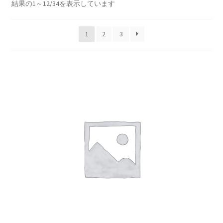
新
メ
結果の1～12/34を表示しています
ロッドお試しプログラム
し
ニ
い
ュ
サ
ロッド修理、改造、組み立て等
1
2
3
順
ー
ブ
を
メ
フライリール
展
ニ
開
ュ
サ
ロッドビルディング( Rod Building)
ー
ブ
を
メ
サ
ライン/ライン関係小物
展
ニ
ブ
開
ュ
メ
サ
フライ(Flies)
ー
ニ
ブ
を
ュ
メ
サ
フライタイイング(Fly Tying)
展
ー
ニ
ブ
開
を
ュ
メ
サ
Fishing Gears（フィッシングギア）
展
ー
ニ
ブ
開
を
ュ
メ
ウェーダー/ウェーディングギア