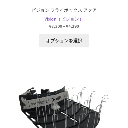
開
を
ュ
メ
お問い合わせ(Contact)
展
ー
ビジョン フライボックス アクア
ニ
開
を
ュ
Vision（ビジョン）
特定商取引法に関わる表示
展
ー
価
¥
3,300
–
¥
4,290
開
を
格
広告の配信について
こ
展
帯:
オプションを選択
の
開
¥3,300
ブログ
商
–
品
¥4,290
に
マイアカウント
は
複
数
の
バ
リ
エ
ー