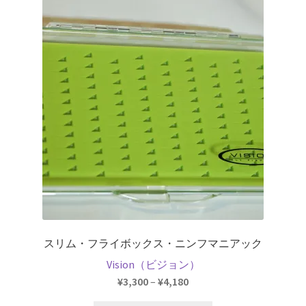
は
複
数
の
バ
リ
エ
ー
シ
ョ
ン
が
あ
り
スリム・フライボックス・ニンフマニアック
ま
Vision（ビジョン）
す。
価
¥
3,300
–
¥
4,180
オ
格
プ