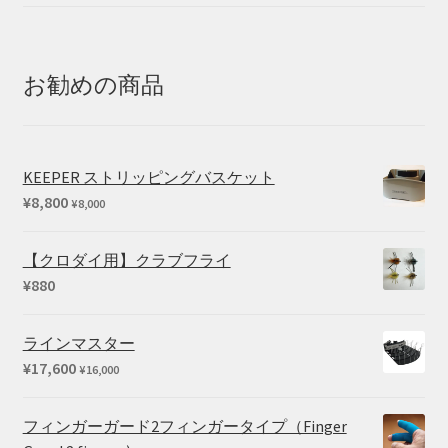
格
帯:
¥20,350
–
お勧めの商品
¥25,410
KEEPER ストリッピングバスケット
¥
8,800
¥
8,000
【クロダイ用】クラブフライ
¥
880
ラインマスター
¥
17,600
¥
16,000
フィンガーガード2フィンガータイプ（Finger