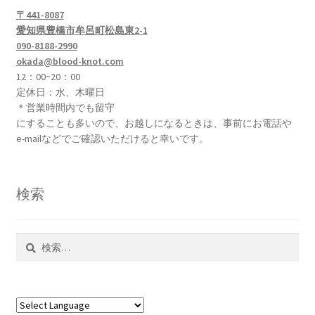
ン
〒441-8087
が
愛知県豊橋市牟呂町松島東2-1
090-8188-2990
あ
okada@blood-knot.com
り
12：00~20：00
ま
定休日：水、木曜日
す。
＊営業時間内でも留守
オ
にすることも多いので、お越しになるときは、事前にお電話や
プ
e-mailなどでご確認いただけると幸いです。
シ
ョ
ン
検索
は
商
品
検
索:
ペ
ー
ジ
か