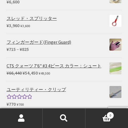
¥
6,600
スレッド・スプリッター
¥
3,960
¥
3,600
フィンガーガード(Finger Guard)
価
¥
715
–
¥
825
格
帯:
CTS クォーツ 7'6" #3 4ピース カラー：シュート
¥715
元
現
¥
66,440
¥
54,450
¥
49,500
–
の
在
¥825
価
の
ユーティリティー・クリップ
格
価
は
格
¥
770
5段階中
¥
700
¥66,440
は
5.00
の評価
で
¥54,450
0
ベイ・アーマー プロテクティブ ウェイディング
検
検
し
で
ブーツ