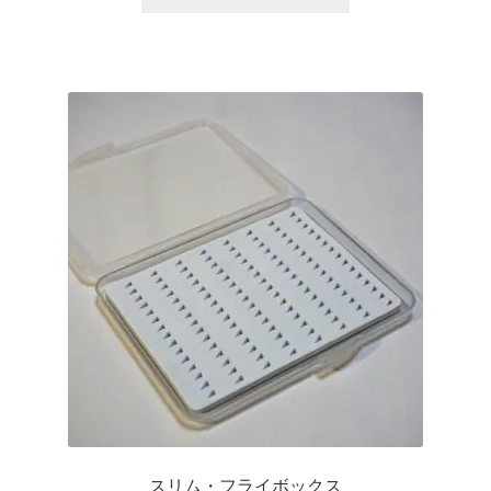
は
商
品
ペ
ー
ジ
か
ら
選
択
で
き
ま
す
スリム・フライボックス