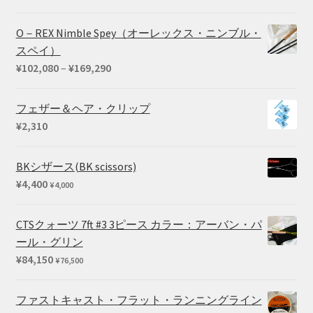
¥27,500
格
5.00
の評価
帯:
O－REX Nimble Spey（オーレックス・ニンブル・
¥1,430
スペイ）
–
価
¥
102,080
–
¥
169,290
¥2,200
格
帯:
フェザー＆ヘア・クリップ
¥102,080
¥
2,310
–
¥169,290
BKシザース(BK scissors)
¥
4,400
¥
4,000
CTSクォーツ 7ft #3 3ピース カラー：アーバン・パ
ール・グリン
¥
84,150
¥
76,500
ファストキャスト・フラット・ランニングライン