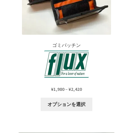
ジ
か
ら
選
択
で
ゴミパッチン
き
ま
す
価
¥
1,980
–
¥
2,420
格
こ
帯:
オプションを選択
の
¥1,980
商
–
品
¥2,420
に