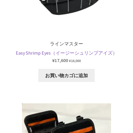
シ
ョ
ン
が
あ
り
ラインマスター
ま
Easy Shrimp Eyes（イージーシュリンプアイズ）
す。
¥
17,600
¥
16,000
オ
プ
お買い物カゴに追加
シ
ョ
ン
は
商
品
ペ
ー