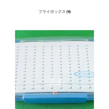
展
ー
ニ
開
を
ュ
サ
ウェア＆ギア
フライボックス
(9)
展
ー
ブ
開
を
メ
本（Books)
展
ニ
開
ュ
DVD
ー
を
アクセサリー(Accessory)
展
開
サ
お買い得品
ブ
メ
サ
学ぶ(Learn)
ニ
ブ
ュ
メ
サ
個人レッスン＆ガイド(Lesson & Guide)
ー
ニ
ブ
を
ュ
メ
サ
イベント
展
ー
ニ
ブ