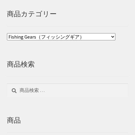
商品カテゴリー
商品検索
検
検
索
索
対
象:
商品