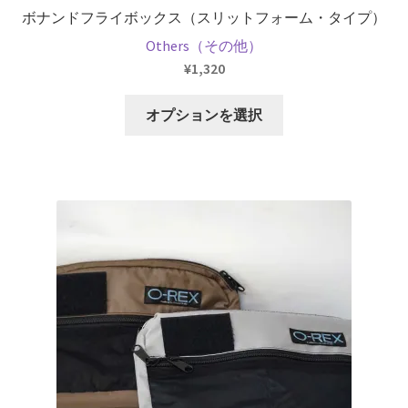
り
ボナンドフライボックス（スリットフォーム・タイプ）
ま
Others（その他）
す。
¥
1,320
オ
プ
こ
オプションを選択
シ
の
ョ
商
ン
品
は
に
商
は
品
複
ペ
数
ー
の
ジ
バ
か
リ
ら
エ
選
ー
択
シ