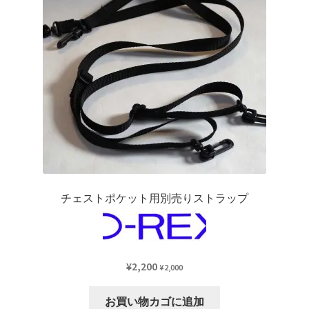
か
の
ら
バ
選
リ
択
エ
で
ー
き
シ
ま
ョ
す
ン
が
あ
り
チェストポケット用別売りストラップ
ま
す。
オ
プ
¥
2,200
¥
2,000
シ
ョ
お買い物カゴに追加
ン