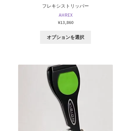
り
フレキシストリッパー
ま
AHREX
す。
¥
13,860
オ
プ
こ
オプションを選択
シ
の
ョ
商
ン
品
は
に
商
は
品
複
ペ
数
ー
の
ジ
バ
か
リ
ら
エ
選
ー
択
シ