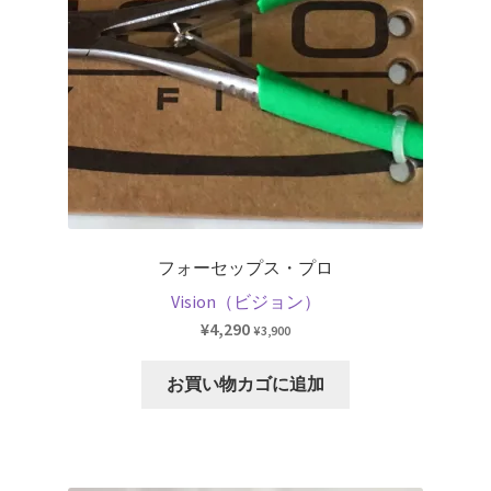
か
ら
選
択
で
き
ま
す
フォーセップス・プロ
Vision（ビジョン）
¥
4,290
¥
3,900
お買い物カゴに追加