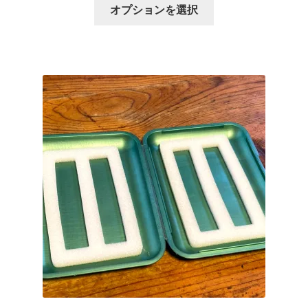
こ
オプションを選択
の
商
品
に
は
複
数
の
バ
リ
エ
ー
シ
ョ
ン
が
あ