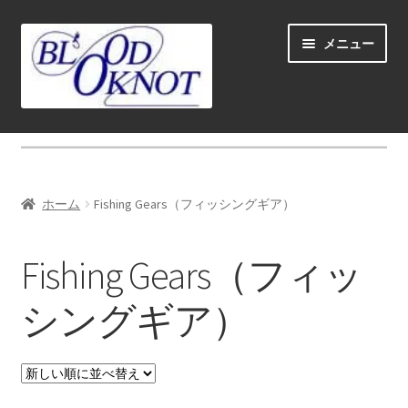
ナ
コ
メニュー
ビ
ン
ゲ
テ
ー
ン
シ
ツ
ホーム
ョ
へ
ン
ス
Fly fishing guide (for coustmers abroad)
へ
キ
ホーム
Fishing Gears（フィッシングギア）
ス
ッ
サ
ショップ
キ
プ
ブ
Fishing Gears（フィッ
ッ
メ
スクール＆ガイド
プ
ニ
シングギア）
ュ
お勧め
ー
を
サ
ロッド（Rods)
展
ブ
開