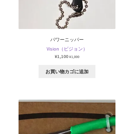
で
ョ
き
ン
ま
が
す
あ
り
パワーニッパー
ま
Vision（ビジョン）
す。
¥
1,100
¥
1,000
オ
プ
お買い物カゴに追加
シ
ョ
ン
は
商
品
ペ
ー
ジ