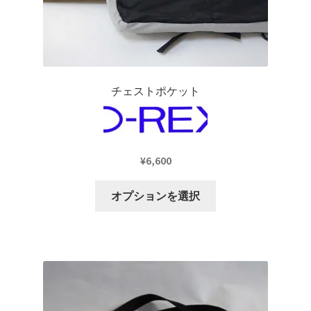
で
ョ
き
ン
ま
が
す
あ
り
チェストポケット
ま
す。
オ
プ
¥
6,600
シ
ョ
こ
オプションを選択
ン
の
は
商
商
品
品
に
ペ
は
ー
複
ジ
数