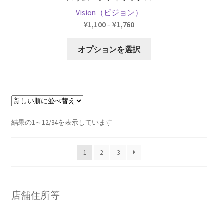
Vision（ビジョン）
価
¥
1,100
–
¥
1,760
格
こ
帯:
オプションを選択
の
¥1,100
商
–
品
¥1,760
に
は
複
新
結果の1～12/34を表示しています
数
し
の
い
1
2
3
バ
順
リ
エ
ー
店舗住所等
シ
ョ