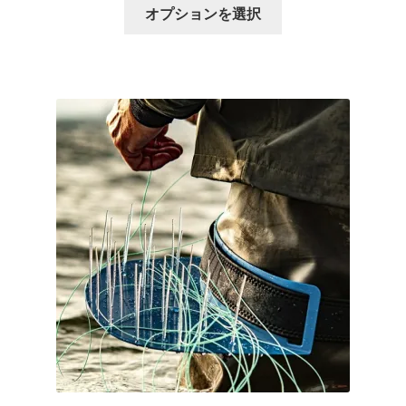
こ
帯:
オプションを選択
シ
の
¥3,300
ョ
商
–
ン
品
¥4,180
は
に
商
は
品
複
ペ
数
ー
の
ジ
バ
か
リ
ら
エ
選
ー
択
シ
で
ョ
き
ン
ま
が
す
あ