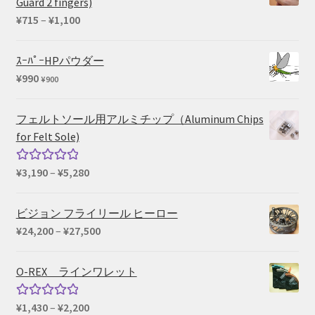
Guard 2 fingers)
価
¥
715
–
¥
1,100
格
帯:
ｽｰﾊﾟｰHPパウダー
¥715
¥
990
¥
900
–
¥1,100
フェルトソール用アルミチップ（Aluminum Chips
for Felt Sole)
価
¥
3,190
–
¥
5,280
5段階中
格
5.00
の評価
帯:
ビジョン フライリール ヒーロー
¥3,190
価
¥
24,200
–
¥
27,500
–
格
¥5,280
帯:
O-REX ラインワレット
¥24,200
–
価
¥
1,430
–
¥
2,200
5段階中