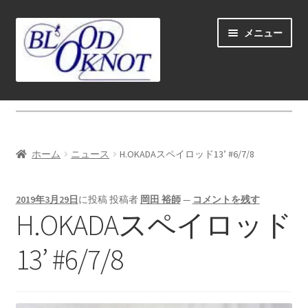
ナ
コ
メニュー
ビ
ン
ゲ
テ
ー
ン
シ
ツ
ホーム
ョ
へ
ン
ス
Fly fishing guide (for coustmers abroad)
へ
キ
ホーム
ニュース
H.OKADAスペイロッド13’ #6/7/8
ス
ッ
サ
ショップ
キ
プ
ブ
ッ
2019年3月29日
に投稿
投稿者
岡田 裕師
—
コメントを残す
メ
サ
学ぶ(Learn)
H.OKADAスペイロッド
プ
ニ
ブ
ュ
メ
サ
個人レッスン＆ガイド(Lesson & Guide)
13’ #6/7/8
ー
ニ
ブ
を
ュ
メ
サ
イベント
展
ー
ニ
ブ
開