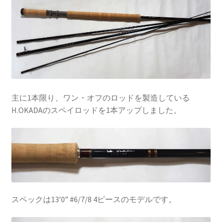
を
ュ
メ
お問い合わせ(Contact)
展
ー
ニ
開
を
ュ
特定商取引法に関わる表示
展
ー
開
を
広告の配信について
展
開
ブログ
主に1本限り、ワン・オフのロッドを製造している
H.OKADAのスペイロッドを1本アップしました。
マイアカウント
スペックは13’0” #6/7/8 4ピースのモデルです。