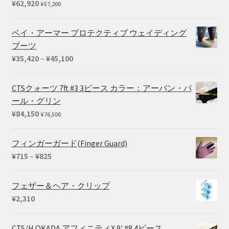
¥
62,920
¥
57,200
ベイ・アーマー プロテクティブ ウェイディング
ブーツ
価
¥
35,420
–
¥
45,100
格
帯:
CTSクォーツ 7ft #3 3ピース カラー：アーバン・パ
¥35,420
ール・グリン
–
¥
84,150
¥
76,500
¥45,100
フィンガーガード(Finger Guard)
価
¥
715
–
¥
825
格
帯:
フェザー＆ヘア・クリップ
¥715
¥
2,310
–
¥825
CTS/H.OKADA アフィニティX 9' #8 4ピース