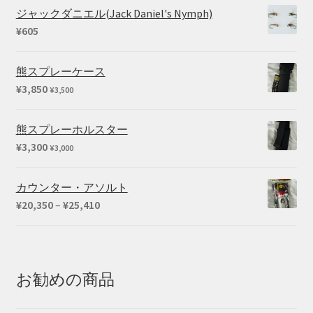
ジャックダニエル(Jack Daniel's Nymph)
¥
605
熊スプレーケース
¥
3,850
¥
3,500
熊スプレーホルスター
¥
3,300
¥
3,000
カウンター・アソルト
価
¥
20,350
–
¥
25,410
格
帯:
¥20,350
–
お勧めの商品
¥25,410