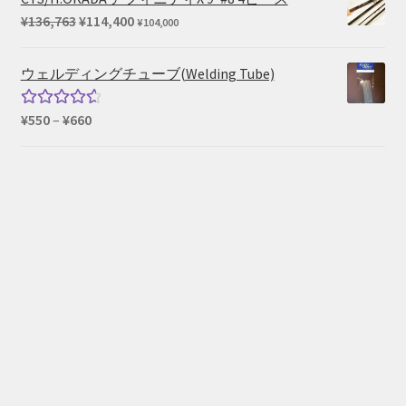
元
現
¥
136,763
¥
114,400
¥
104,000
の
在
価
の
ウェルディングチューブ(Welding Tube)
格
価
は
格
価
¥
550
–
¥
660
5段階中
¥136,763
は
格
4.67
の評
で
¥114,400
帯:
価
し
で
¥550
た。
す。
–
¥660