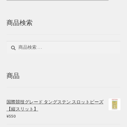
商品検索
検
検
索
索
対
象:
商品
国際競技グレード タングステン スロットビーズ
【縦スリット】
¥
550