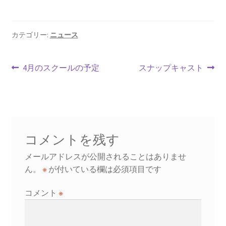
ce
m
nt
hr
有
b
ai
er
ea
o
l
es
ds
カテゴリー:
ニュース
o
t
投
k
前
次
4月のスクールの予定
スナップキャスト
の
の
稿
投
投
ナ
稿:
稿:
ビ
コメントを残す
ゲ
メールアドレスが公開されることはありませ
ー
ん。
※
が付いている欄は必須項目です
シ
コメント
※
ョ
ン