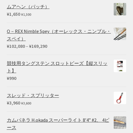
帯:
ムアヘン（パッチ）
¥715
¥
1,650
¥
1,500
–
¥1,100
O－REX Nimble Spey（オーレックス・ニンブル・
スペイ）
価
¥
102,080
–
¥
169,290
格
帯:
競技用タングステン スロットビーズ【縦スリッ
¥102,080
ト】
–
¥
990
¥169,290
スレッド・スプリッター
¥
3,960
¥
3,600
カムパネラ H.okada スーパーライト 8’4” #2、 4ピ
ース