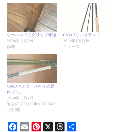
ツーハンドのグリップ修理
CND GTソルスティス
2018年10月8日
2018年10月1日
修理
ニュース
O-REXマスタースペイの新
作です。
2014年11月7日
過去のブログ(Blog2017年7
月以前)
Fa
E
Pi
X
T
共