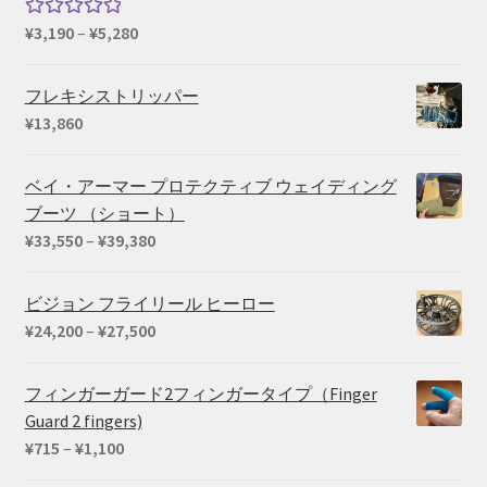
価
¥
3,190
–
¥
5,280
5段階中
格
5.00
の評価
帯:
フレキシストリッパー
¥3,190
¥
13,860
–
¥5,280
ベイ・アーマー プロテクティブ ウェイディング
ブーツ （ショート）
価
¥
33,550
–
¥
39,380
格
帯:
ビジョン フライリール ヒーロー
¥33,550
価
¥
24,200
–
¥
27,500
–
格
¥39,380
帯:
フィンガーガード2フィンガータイプ（Finger
¥24,200
Guard 2 fingers)
–
価
¥
715
–
¥
1,100
¥27,500
格