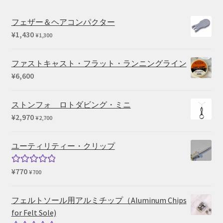
フェザー＆ヘアコンパクター
¥
1,430
¥
1,300
ファストキャスト・フラット・ランニングライン
¥
6,600
ストンフォ ロトダビング・ミニ
¥
2,970
¥
2,700
ユーティリティー・クリップ
¥
770
5段階中
¥
700
5.00
の評価
フェルトソール用アルミチップ（Aluminum Chips
for Felt Sole)