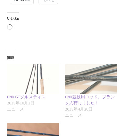
いいね:
読
み
込
み
中…
関連
CND GTソルスティス
CND競技用ロッド、ブラン
2018年10月1日
ク入荷しました！
ニュース
2018年4月20日
ニュース