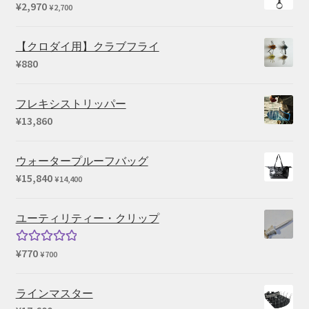
¥
2,970
¥
2,700
【クロダイ用】クラブフライ
¥
880
フレキシストリッパー
¥
13,860
ウォータープルーフバッグ
¥
15,840
¥
14,400
ユーティリティー・クリップ
¥
770
5段階中
¥
700
5.00
の評価
ラインマスター