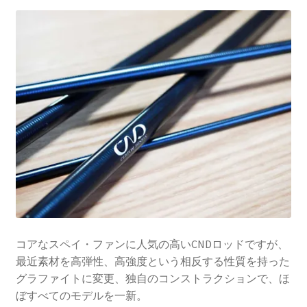
を
ュ
メ
お問い合わせ(Contact)
展
ー
ニ
開
を
ュ
特定商取引法に関わる表示
展
ー
開
を
広告の配信について
展
開
ブログ
マイアカウント
コアなスペイ・ファンに人気の高いCNDロッドですが、
最近素材を高弾性、高強度という相反する性質を持った
グラファイトに変更、独自のコンストラクションで、ほ
ぼすべてのモデルを一新。