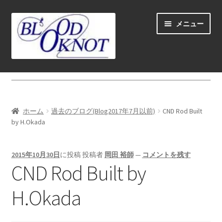
ナ
コ
メニュー
ビ
ン
ゲ
テ
ー
ン
シ
ツ
ホーム
ョ
へ
ン
ス
Fly fishing guide (for coustmers abroad)
へ
キ
ホーム
過去のブログ(Blog2017年7月以前)
CND Rod Built
ス
ッ
サ
by H.Okada
ショップ
キ
プ
ブ
ッ
メ
サ
学ぶ(Learn)
プ
2015年10月30日
に投稿
投稿者
岡田 裕師
—
コメントを残す
ニ
ブ
CND Rod Built by
ュ
メ
サ
個人レッスン＆ガイド(Lesson & Guide)
ー
ニ
ブ
H.Okada
を
ュ
メ
サ
イベント
展
ー
ニ
ブ
開