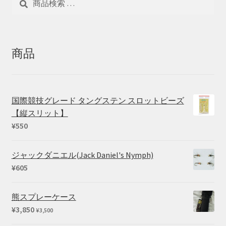
索
索
対
象:
商品
国際競技グレード タングステン スロットビーズ
【縦スリット】
¥
550
ジャックダニエル(Jack Daniel's Nymph)
¥
605
熊スプレーケース
¥
3,850
¥
3,500