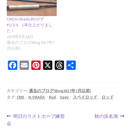
CND/H.Okada BV10’9″
#2/3/4、1本仕上がりまし
た！
2016年8月24日
過去のブログ(Blog2017年7
月以前)
Fa
E
Pi
X
T
共
ce
m
nt
hr
有
b
ai
er
ea
o
l
es
ds
カテゴリー:
過去のブログ(Blog2017年7月以前)
タグ:
CND
、
H.OKADA
、
Rod
、
Spey
、
スペイロッド
、
ロッド
o
t
k
投
前
次
明日のラストホープ練習
秋の浜名湖
の
の
会
稿
投
投