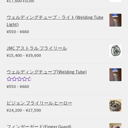
¥
17,600
¥
16,000
ウェルディングチューブ・ライト(Welding Tube
Light)
価
¥
550
–
¥
660
格
帯:
JMC アストラル フライリール
¥550
価
¥
15,400
–
¥
39,600
–
格
¥660
帯:
ウェルディングチューブ(Welding Tube)
¥15,400
–
価
¥
550
–
¥
660
5段階中
¥39,600
格
4.67
の評
帯:
価
ビジョン フライリール ヒーロー
¥550
価
¥
24,200
–
¥
27,500
–
格
¥660
帯:
フィンガーガード(Finger Guard)