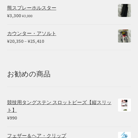
熊スプレーホルスター
¥
3,300
¥
3,000
カウンター・アソルト
価
¥
20,350
–
¥
25,410
格
帯:
¥20,350
–
お勧めの商品
¥25,410
競技用タングステン スロットビーズ【縦スリッ
ト】
¥
990
フェザー＆ヘア・クリップ