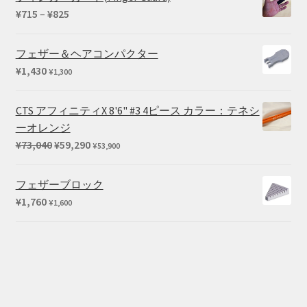
¥24,200
価
¥
715
–
¥
825
–
格
¥27,500
帯:
フェザー＆ヘアコンパクター
¥715
¥
1,430
¥
1,300
–
¥825
CTS アフィニティX 8'6" #3 4ピース カラー：テネシ
ーオレンジ
元
現
¥
73,040
¥
59,290
¥
53,900
の
在
価
の
フェザーブロック
格
価
¥
1,760
¥
1,600
は
格
¥73,040
は
で
¥59,290
し
で
た。
す。