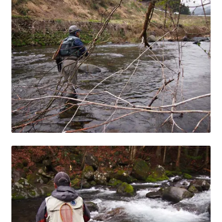
を
ュ
メ
お問い合わせ(Contact)
展
ー
ニ
開
を
ュ
特定商取引法に関わる表示
展
ー
開
を
広告の配信について
展
開
ブログ
マイアカウント