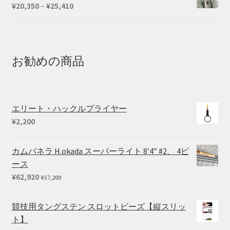
価
¥
20,350
–
¥
25,410
格
帯:
¥20,350
–
お勧めの商品
¥25,410
エリート・ハックルプライヤー
¥
2,200
カムパネラ H.okada スーパーライト 8’4” #2、 4ピ
ース
¥
62,920
¥
57,200
競技用タングステン スロットビーズ【縦スリッ
ト】