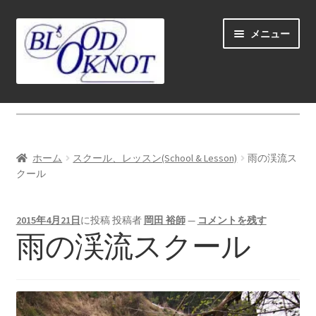
ナ
コ
メニュー
ビ
ン
ゲ
テ
ー
ン
シ
ツ
ホーム
ョ
へ
ン
ス
Fly fishing guide (for coustmers abroad)
へ
キ
ホーム
スクール、レッスン(School & Lesson)
雨の渓流ス
ス
ッ
サ
クール
ショップ
キ
プ
ブ
ッ
メ
サ
学ぶ(Learn)
プ
2015年4月21日
に投稿
投稿者
岡田 裕師
—
コメントを残す
ニ
ブ
雨の渓流スクール
ュ
メ
サ
個人レッスン＆ガイド(Lesson & Guide)
ー
ニ
ブ
を
ュ
メ
サ
イベント
展
ー
ニ
ブ
開