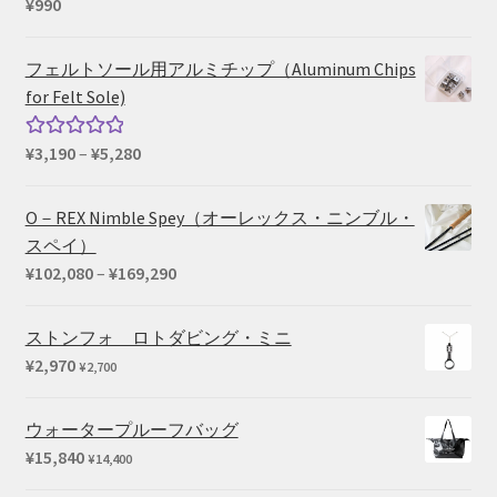
¥
990
フェルトソール用アルミチップ（Aluminum Chips
for Felt Sole)
価
¥
3,190
–
¥
5,280
5段階中
格
5.00
の評価
帯:
O－REX Nimble Spey（オーレックス・ニンブル・
¥3,190
スペイ）
–
価
¥
102,080
–
¥
169,290
¥5,280
格
帯:
ストンフォ ロトダビング・ミニ
¥102,080
¥
2,970
¥
2,700
–
¥169,290
ウォータープルーフバッグ
¥
15,840
¥
14,400