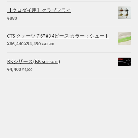
価
の
【クロダイ用】クラブフライ
格
価
¥
880
は
格
¥136,763
は
CTS クォーツ 7'6" #3 4ピース カラー：シュート
で
¥114,400
元
現
¥
66,440
¥
54,450
¥
49,500
し
で
の
在
た。
す。
価
の
BKシザース(BK scissors)
格
価
¥
4,400
¥
4,000
は
格
¥66,440
は
で
¥54,450
し
で
た。
す。