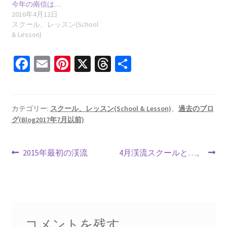
今年の南信は…
2016年4月12日
スクール、レッスン(School
& Lesson)
Fa
E
Pi
X
T
共
ce
m
nt
hr
有
b
ai
er
ea
o
l
es
ds
カテゴリー:
スクール、レッスン(School & Lesson)
、
過去のブロ
グ(Blog2017年7月以前)
o
t
k
投
前
次
2015年最初の渓流
4月渓流スクールと…。
の
の
稿
投
投
ナ
稿:
稿:
ビ
コメントを残す