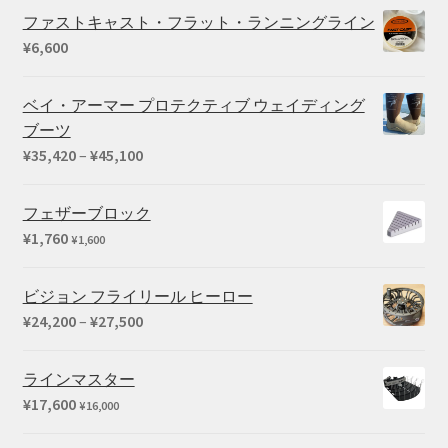
ファストキャスト・フラット・ランニングライン
¥
6,600
ベイ・アーマー プロテクティブ ウェイディング
ブーツ
価
¥
35,420
–
¥
45,100
格
帯:
フェザーブロック
¥35,420
¥
1,760
¥
1,600
–
¥45,100
ビジョン フライリール ヒーロー
価
¥
24,200
–
¥
27,500
格
帯:
ラインマスター
¥24,200
¥
17,600
¥
16,000
–
¥27,500