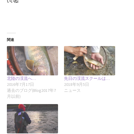
いいね:
関連
北陸の渓流へ…
先日の渓流スクールは…
2016年7月17日
2018年9月5日
過去のブログ(Blog2017年7
ニュース
月以前)