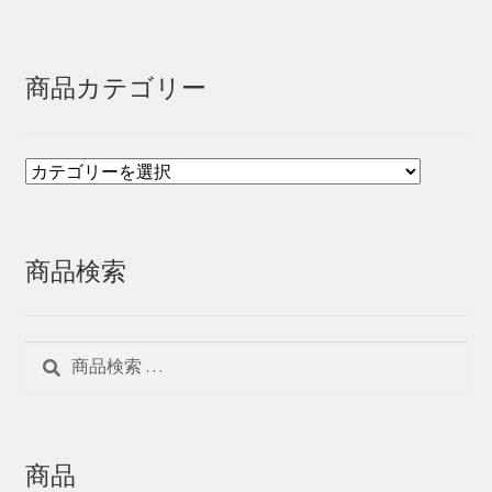
商品カテゴリー
商品検索
検
検
索
索
対
象:
商品