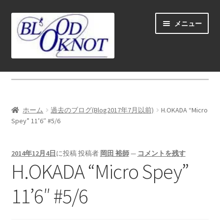
ナ
コ
メニュー
ビ
ン
ゲ
テ
ー
ン
シ
ツ
ホーム
ョ
へ
ン
ス
Fly fishing guide (for coustmers abroad)
へ
キ
ホーム
過去のブログ(Blog2017年7月以前)
H.OKADA “Micro
ス
ッ
サ
Spey” 11’6″ #5/6
ショップ
キ
プ
ブ
ッ
メ
サ
学ぶ(Learn)
プ
2014年12月4日
に投稿
投稿者
岡田 裕師
—
コメントを残す
ニ
ブ
H.OKADA “Micro Spey”
ュ
メ
サ
個人レッスン＆ガイド(Lesson & Guide)
ー
ニ
ブ
11’6″ #5/6
を
ュ
メ
サ
イベント
展
ー
ニ
ブ
開