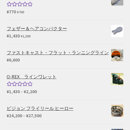
¥15,400
–
¥
770
5段階中
¥
700
¥39,600
5.00
の評価
フェザー＆ヘアコンパクター
¥
1,430
¥
1,300
ファストキャスト・フラット・ランニングライン
¥
6,600
O-REX ラインワレット
価
¥
1,430
–
¥
2,200
5段階中
格
5.00
の評価
帯:
ビジョン フライリール ヒーロー
¥1,430
価
¥
24,200
–
¥
27,500
–
格
¥2,200
帯: