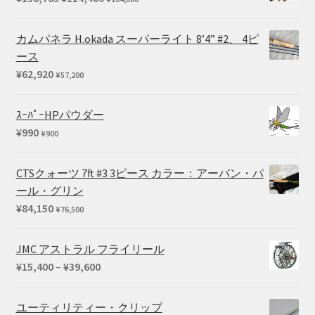
の
在
価
の
カムパネラ H.okada スーパーライト 8’4” #2、 4ピ
格
価
ース
は
格
¥
62,920
¥
57,200
¥136,763
は
で
¥114,400
ｽｰﾊﾟｰHPパウダー
し
で
¥
990
¥
900
た。
す。
CTSクォーツ 7ft #3 3ピース カラー：アーバン・パ
ール・グリン
¥
84,150
¥
76,500
JMC アストラル フライリール
価
¥
15,400
–
¥
39,600
格
帯:
ユーティリティー・クリップ