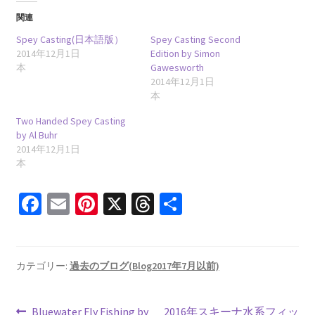
関連
Spey Casting(日本語版）
Spey Casting Second
2014年12月1日
Edition by Simon
本
Gawesworth
2014年12月1日
本
Two Handed Spey Casting
by Al Buhr
2014年12月1日
本
Fa
E
Pi
X
T
共
ce
m
nt
hr
有
b
ai
er
ea
o
l
es
ds
カテゴリー:
過去のブログ(Blog2017年7月以前)
o
t
前
次
Bluewater Fly Fishing by
2016年スキーナ水系フィッ