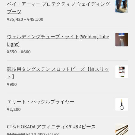
ベイ・アーマー プロテクティブ ウェイディング
ブーツ
価
¥
35,420
–
¥
45,100
格
帯:
ウェルディングチューブ・ライト(Welding Tube
¥35,420
Light)
–
価
¥
550
–
¥
660
¥45,100
格
帯:
競技用タングステン スロットビーズ【縦スリッ
¥550
ト】
–
¥
990
¥660
エリート・ハックルプライヤー
¥
2,200
CTS/H.OKADA アフィニティX 9' #8 4ピース
元
現
¥
136,763
¥
114,400
¥
104,000