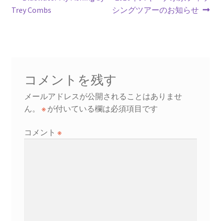
投
k
の
の
Trey Combs
シングツアーのお知らせ
稿
投
投
ナ
稿:
稿:
ビ
ゲ
コメントを残す
ー
メールアドレスが公開されることはありませ
シ
ん。
※
が付いている欄は必須項目です
ョ
コメント
※
ン