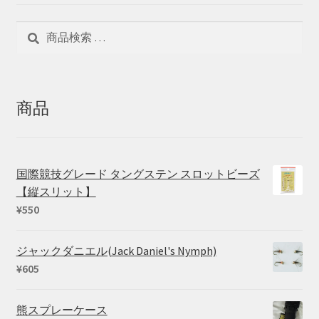
検
検
索
索
対
象:
商品
国際競技グレード タングステン スロットビーズ
【縦スリット】
¥
550
ジャックダニエル(Jack Daniel's Nymph)
¥
605
熊スプレーケース