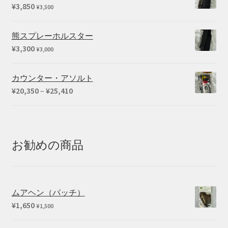
¥
3,850
¥
3,500
熊スプレーホルスター
¥
3,300
¥
3,000
カウンター・アソルト
価
¥
20,350
–
¥
25,410
格
帯:
¥20,350
–
お勧めの商品
¥25,410
ムアヘン（パッチ）
¥
1,650
¥
1,500