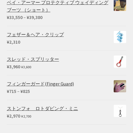
ベイ・アーマー プロテクティブ ウェイディング
¥24,200
ブーツ （ショート）
–
価
¥
33,550
–
¥
39,380
¥27,500
格
帯:
フェザー＆ヘア・クリップ
¥33,550
¥
2,310
–
¥39,380
スレッド・スプリッター
¥
3,960
¥
3,600
フィンガーガード(Finger Guard)
価
¥
715
–
¥
825
格
帯:
ストンフォ ロトダビング・ミニ
¥715
¥
2,970
¥
2,700
–
¥825