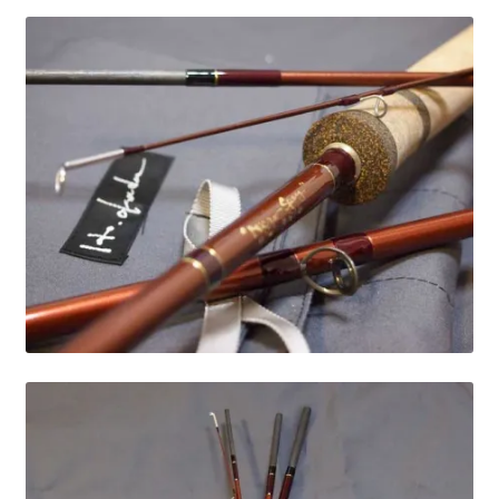
を
ュ
メ
お問い合わせ(Contact)
展
ー
ニ
開
を
ュ
特定商取引法に関わる表示
展
ー
開
を
広告の配信について
展
開
ブログ
マイアカウント