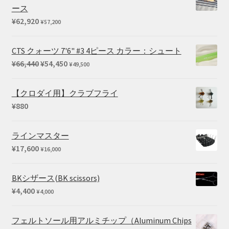
¥24,200
ース
–
¥
62,920
¥
57,200
¥27,500
CTS クォーツ 7'6" #3 4ピース カラー：シュート
元
現
¥
66,440
¥
54,450
¥
49,500
の
在
価
の
【クロダイ用】クラブフライ
格
価
¥
880
は
格
¥66,440
は
ラインマスター
で
¥54,450
¥
17,600
¥
16,000
し
で
た。
す。
BKシザース(BK scissors)
¥
4,400
¥
4,000
フェルトソール用アルミチップ（Aluminum Chips