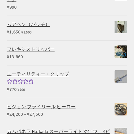
¥
990
ムアヘン（パッチ）
¥
1,650
¥
1,500
フレキシストリッパー
¥
13,860
ユーティリティー・クリップ
¥
770
5段階中
¥
700
5.00
の評価
ビジョン フライリール ヒーロー
価
¥
24,200
–
¥
27,500
格
帯:
カムパネラ H.okada スーパーライト 8’4” #2、 4ピ