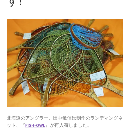
す!
を
ュ
メ
お問い合わせ(Contact)
展
ー
ニ
開
を
ュ
特定商取引法に関わる表示
展
ー
開
を
広告の配信について
展
開
ブログ
マイアカウント
北海道のアングラー、田中敏信氏制作のランディングネ
ット、『
FISH-OWL
』が再入荷しました。