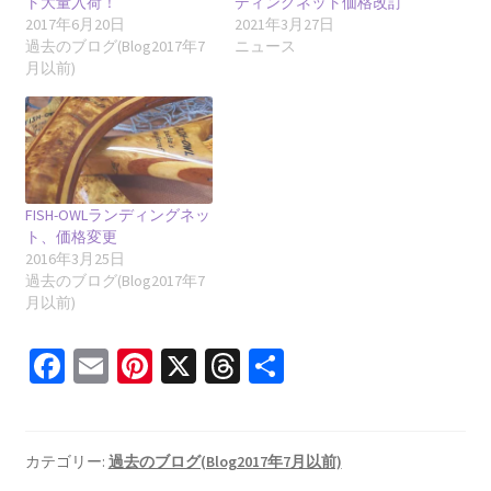
ト大量入荷！
ディングネット価格改訂
2017年6月20日
2021年3月27日
過去のブログ(Blog2017年7
ニュース
月以前)
FISH-OWLランディングネッ
ト、価格変更
2016年3月25日
過去のブログ(Blog2017年7
月以前)
Fa
E
Pi
X
T
共
ce
m
nt
hr
有
b
ai
er
ea
o
l
es
ds
カテゴリー:
過去のブログ(Blog2017年7月以前)