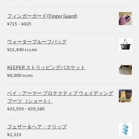
フィンガーガード(Finger Guard)
価
¥
715
–
¥
825
格
帯:
ウォータープルーフバッグ
¥715
¥
15,840
¥
14,400
–
¥825
KEEPER ストリッピングバスケット
¥
8,800
¥
8,000
ベイ・アーマー プロテクティブ ウェイディング
ブーツ （ショート）
価
¥
33,550
–
¥
39,380
格
帯:
フェザー＆ヘア・クリップ
¥33,550
¥
2,310