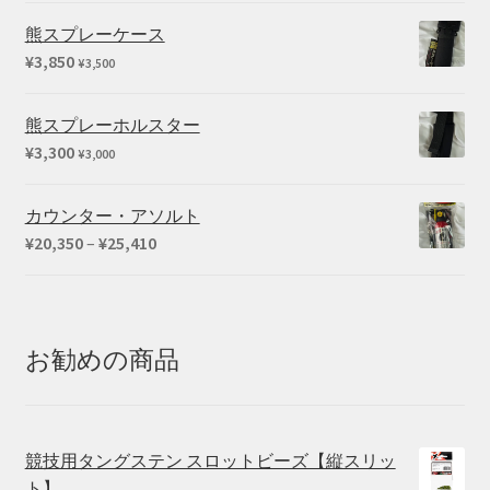
熊スプレーケース
¥
3,850
¥
3,500
熊スプレーホルスター
¥
3,300
¥
3,000
カウンター・アソルト
価
¥
20,350
–
¥
25,410
格
帯:
¥20,350
–
お勧めの商品
¥25,410
競技用タングステン スロットビーズ【縦スリッ
ト】