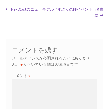
o
t
投
k
前
次
NextCastのニューモデル
4年ぶりのFFイベントin名古
の
の
屋
稿
投
投
ナ
稿:
稿:
ビ
ゲ
コメントを残す
ー
メールアドレスが公開されることはありませ
シ
ん。
※
が付いている欄は必須項目です
ョ
コメント
※
ン