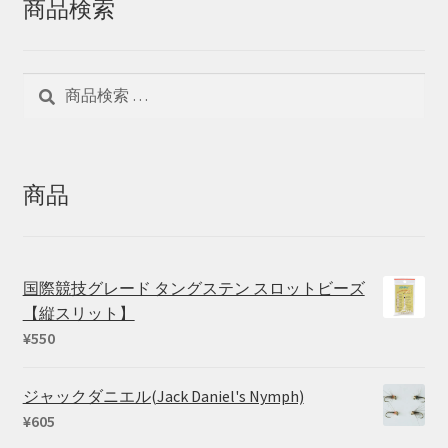
商品検索
検
検
索
索
対
象:
商品
国際競技グレード タングステン スロットビーズ
【縦スリット】
¥
550
ジャックダニエル(Jack Daniel's Nymph)
¥
605