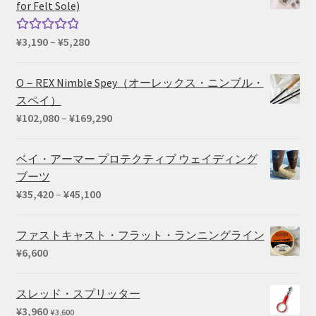
for Felt Sole)
価
¥
3,190
–
¥
5,280
5段階中
格
5.00
の評価
帯:
O－REX Nimble Spey（オーレックス・ニンブル・
¥3,190
スペイ）
–
価
¥
102,080
–
¥
169,290
¥5,280
格
帯:
ベイ・アーマー プロテクティブ ウェイディング
¥102,080
ブーツ
–
価
¥
35,420
–
¥
45,100
¥169,290
格
帯:
ファストキャスト・フラット・ランニングライン
¥35,420
¥
6,600
–
¥45,100
スレッド・スプリッター
¥
3,960
¥
3,600