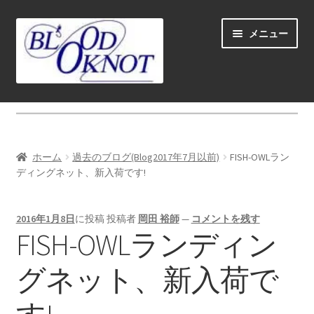
ナ
コ
メニュー
ビ
ン
ゲ
テ
ー
ン
シ
ツ
ホーム
ョ
へ
ン
ス
Fly fishing guide (for coustmers abroad)
へ
キ
ホーム
過去のブログ(Blog2017年7月以前)
FISH-OWLラン
ス
ッ
サ
ディングネット、新入荷です!
ショップ
キ
プ
ブ
ッ
メ
サ
学ぶ(Learn)
プ
2016年1月8日
に投稿
投稿者
岡田 裕師
—
コメントを残す
ニ
ブ
FISH-OWLランディン
ュ
メ
サ
個人レッスン＆ガイド(Lesson & Guide)
ー
ニ
ブ
グネット、新入荷で
を
ュ
メ
サ
イベント
展
ー
ニ
ブ
開