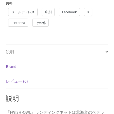
ce
m
nt
hr
有
共有:
b
ai
er
ea
メールアドレス
印刷
Facebook
X
o
l
es
ds
Pinterest
o
t
その他
k
説明
Brand
レビュー (0)
説明
『FWISH-OWL』ランディングネットは北海道のベテラ