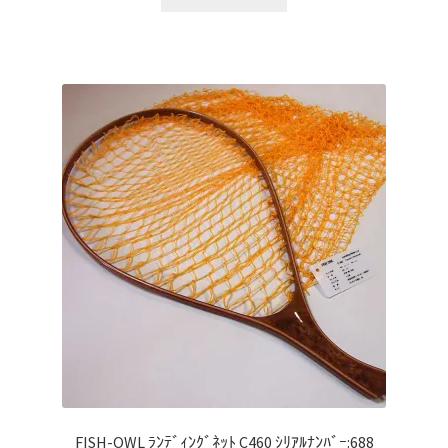
ョ
ン
は
商
品
ペ
ー
ジ
か
ら
選
択
で
き
ま
す
FISH-OWL ﾗﾝﾃﾞｨﾝｸﾞﾈｯﾄ C460 ｼﾘｱﾙﾅﾝﾊﾞｰ:688