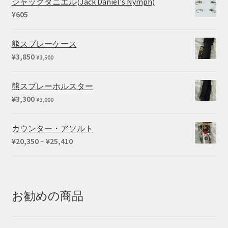
ジャックダニエル(Jack Daniel's Nymph)
¥
605
熊スプレーケース
¥
3,850
¥
3,500
熊スプレーホルスター
¥
3,300
¥
3,000
カウンター・アソルト
価
¥
20,350
–
¥
25,410
格
帯:
¥20,350
–
お勧めの商品
¥25,410