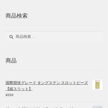
商品検索
検
検
索
索
対
象:
商品
国際競技グレード タングステン スロットビーズ
【縦スリット】
¥
550