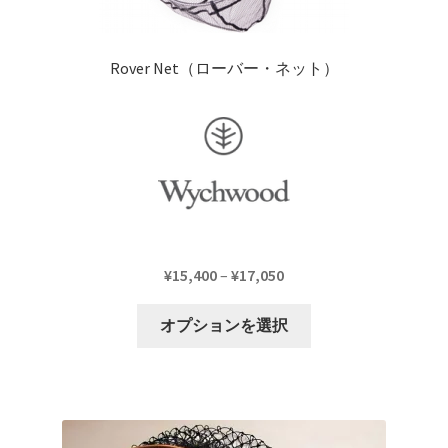
Rover Net（ローバー・ネット）
価
¥
15,400
–
¥
17,050
格
こ
帯:
オプションを選択
の
¥15,400
商
–
品
¥17,050
に
は