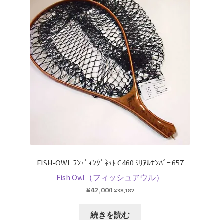
複
数
の
バ
リ
エ
ー
シ
ョ
ン
が
あ
り
FISH-OWL ﾗﾝﾃﾞｨﾝｸﾞﾈｯﾄ C460 ｼﾘｱﾙﾅﾝﾊﾞｰ:657
ま
Fish Owl（フィッシュアウル）
す。
¥
42,000
¥
38,182
オ
プ
続きを読む
シ