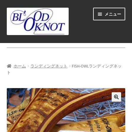
ナ
コ
メニュー
ビ
ン
ゲ
テ
ー
ン
シ
ツ
ホーム
ョ
へ
ン
ス
Fly fishing guide (for coustmers abroad)
へ
キ
ホーム
ランディングネット
FISH-OWLランディングネッ
ス
ッ
サ
ト
ショップ
キ
プ
ブ
ッ
メ
サ
学ぶ(Learn)
プ
ニ
ブ
ュ
メ
サ
個人レッスン＆ガイド(Lesson & Guide)
ー
ニ
ブ
を
ュ
メ
サ
イベント
展
ー
ニ
ブ
開