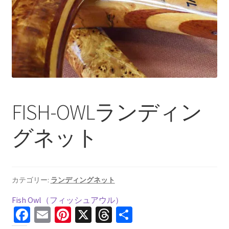
を
ュ
メ
お問い合わせ(Contact)
展
ー
ニ
開
を
ュ
特定商取引法に関わる表示
展
ー
開
を
広告の配信について
展
開
ブログ
FISH-OWLランディン
マイアカウント
グネット
カテゴリー:
ランディングネット
Fish Owl（フィッシュアウル）
Fa
E
Pi
X
T
共