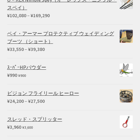
¥35,420
スペイ）
–
価
¥
102,080
–
¥
169,290
¥45,100
格
帯:
ベイ・アーマー プロテクティブ ウェイディング
¥102,080
ブーツ （ショート）
–
価
¥
33,550
–
¥
39,380
¥169,290
格
帯:
ｽｰﾊﾟｰHPパウダー
¥33,550
¥
990
¥
900
–
¥39,380
ビジョン フライリール ヒーロー
価
¥
24,200
–
¥
27,500
格
帯:
スレッド・スプリッター
¥24,200
¥
3,960
¥
3,600
–
¥27,500