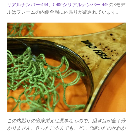
リアルナンバー:444
、
C400シリアルナンバー:445
の3モデ
ルはフレームの内側全周に内貼りが施されています。
この内貼りの出来栄えは見事なもので、継ぎ目が全く分
かりません。作ったご本人でも、どこで継いだのかわか