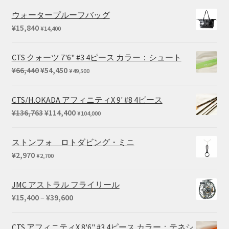
ウォータープルーフバッグ
¥
15,840
¥
14,400
CTS クォーツ 7'6" #3 4ピース カラー：シュート
元
現
¥
66,440
¥
54,450
¥
49,500
の
在
価
の
CTS/H.OKADA アフィニティX 9' #8 4ピース
格
価
元
現
¥
136,763
¥
114,400
¥
104,000
は
格
の
在
¥66,440
は
価
の
ストンフォ ロトダビング・ミニ
で
¥54,450
格
価
¥
2,970
¥
2,700
し
で
は
格
た。
す。
¥136,763
は
JMC アストラル フライリール
で
¥114,400
価
¥
15,400
–
¥
39,600
し
で
格
た。
す。
帯:
CTS アフィニティX 8'6" #3 4ピース カラー：テネシ