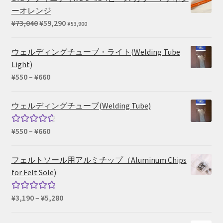
¥15,400
ーオレンジ
–
元
現
¥
73,040
¥
59,290
¥
53,900
¥39,600
の
在
価
の
ウェルディングチューブ・ライト(Welding Tube
格
価
Light)
は
格
価
¥
550
–
¥
660
¥73,040
は
格
で
¥59,290
帯:
ウェルディングチューブ(Welding Tube)
し
で
¥550
た。
す。
–
価
¥
550
–
¥
660
5段階中
¥660
格
4.67
の評
帯:
価
フェルトソール用アルミチップ（Aluminum Chips
¥550
for Felt Sole)
–
¥660
価
¥
3,190
–
¥
5,280
5段階中
格
5.00
の評価
帯: