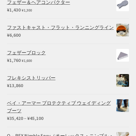
フェザー＆ヘアコンパクター
¥3,190
¥
1,430
¥
1,300
–
¥5,280
ファストキャスト・フラット・ランニングライン
¥
6,600
フェザーブロック
¥
1,760
¥
1,600
フレキシストリッパー
¥
13,860
ベイ・アーマー プロテクティブ ウェイディング
ブーツ
価
¥
35,420
–
¥
45,100
格
帯:
O－REX Nimble Spey（オーレックス・ニンブル・