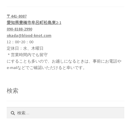
ー
ジ
〒441-8087
愛知県豊橋市牟呂町松島東2-1
送
090-8188-2990
okada@blood-knot.com
り
12：00~20：00
定休日：水、木曜日
＊営業時間内でも留守
にすることも多いので、お越しになるときは、事前にお電話や
e-mailなどでご確認いただけると幸いです。
検索
検
索: