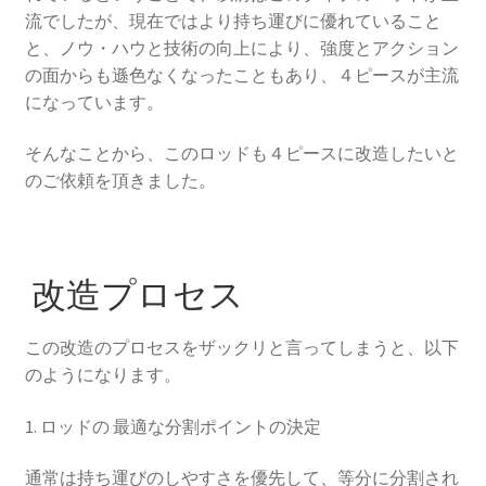
開
サ
流でしたが、現在ではより持ち運びに優れていること
お買い得品
ブ
と、ノウ・ハウと技術の向上により、強度とアクション
メ
サ
の面からも遜色なくなったこともあり、４ピースが主流
学ぶ(Learn)
ニ
ブ
になっています。
ュ
メ
サ
個人レッスン＆ガイド(Lesson & Guide)
ー
そんなことから、このロッドも４ピースに改造したいと
ニ
ブ
を
のご依頼を頂きました。
ュ
メ
サ
イベント
展
ー
ニ
ブ
開
を
ュ
メ
お問い合わせ(Contact)
展
ー
ニ
改造プロセス
開
を
ュ
特定商取引法に関わる表示
展
ー
この改造のプロセスをザックリと言ってしまうと、以下
開
を
広告の配信について
のようになります。
展
開
ブログ
1. ロッドの 最適な分割ポイントの決定
通常は持ち運びのしやすさを優先して、等分に分割され
マイアカウント