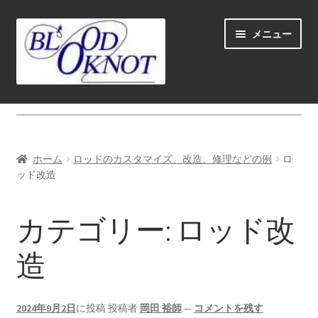
ナ
コ
メニュー
ビ
ン
ゲ
テ
ー
ン
シ
ツ
ホーム
ョ
へ
ン
ス
Fly fishing guide (for coustmers abroad)
へ
キ
ホーム
ロッドのカスタマイズ、改造、修理などの例
ロ
ス
ッ
サ
ッド改造
ショップ
キ
プ
ブ
ッ
メ
スクール＆ガイド
カテゴリー:
ロッド改
プ
ニ
ュ
お勧め
造
ー
を
サ
ロッド（Rods)
展
ブ
2024年9月2日
に投稿
投稿者
岡田 裕師
—
コメントを残す
開