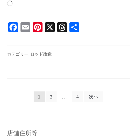
読
み
込
Fa
E
Pi
X
T
共
み
ce
m
nt
hr
有
中…
b
ai
er
ea
o
l
es
ds
カテゴリー:
ロッド改造
o
t
k
投
1
2
…
4
次ヘ
稿
の
ペ
店舗住所等