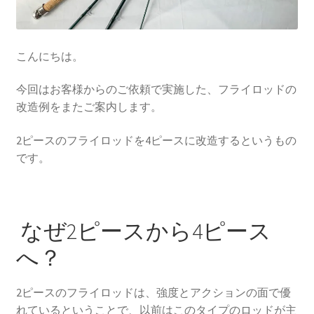
ニ
ブ
ュ
メ
サ
フライ(Flies)
ー
ニ
ブ
こんにちは。
を
ュ
メ
サ
フライタイイング(Fly Tying)
展
ー
ニ
ブ
今回はお客様からのご依頼で実施した、フライロッドの
開
を
ュ
メ
サ
Fishing Gears（フィッシングギア）
改造例をまたご案内します。
展
ー
ニ
ブ
開
を
ュ
メ
2ピースのフライロッドを4ピースに改造するというもの
ウェーダー/ウェーディングギア
展
ー
ニ
です。
開
を
ュ
サ
ウェア＆ギア
展
ー
ブ
開
を
メ
本（Books)
展
なぜ2ピースから4ピース
ニ
開
ュ
へ？
DVD
ー
を
アクセサリー(Accessory)
2ピースのフライロッドは、強度とアクションの面で優
展
れているということで、以前はこのタイプのロッドが主