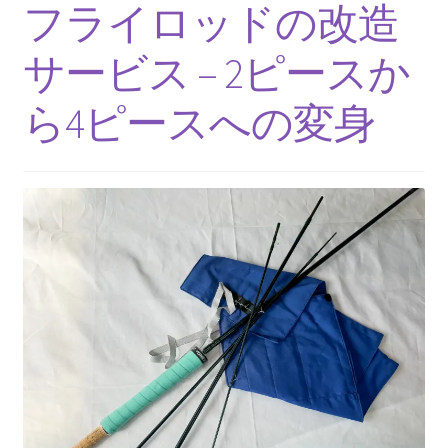
メ
フライロッドの改造
ロッドお試しプログラム
ニ
ュ
サービス – 2ピースか
サ
ロッド修理、改造、組み立て等
ー
ブ
を
ら4ピースへの変身
メ
サ
ロッドのカスタマイズ、改造、修理などの例
展
ニ
ブ
開
ュ
メ
カスタムロッド
ー
ニ
を
ュ
ロッド改造
展
ー
開
を
修理
展
開
フライリール
サ
ロッドビルディング( Rod Building)
ブ
メ
サ
ライン/ライン関係小物