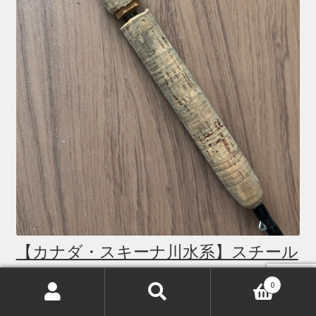
【カナダ・スキーナ川水系】スチール
ヘッドツアー2025：釣行レポート
0
検
検