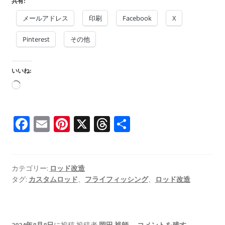
共有:
メールアドレス
印刷
Facebook
X
Pinterest
その他
いいね:
読
み
込
Fa
E
Pi
X
T
共
み
ce
m
nt
hr
有
中…
b
ai
er
ea
o
l
es
ds
カテゴリー:
ロッド改造
タグ:
カスタムロッド
、
フライフィッシング
、
ロッド改造
o
t
k