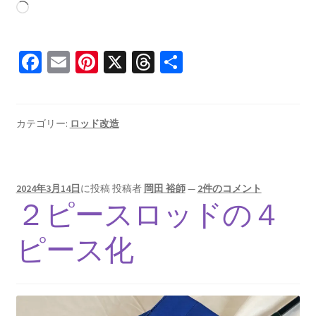
読
み
込
Fa
E
Pi
X
T
共
み
ce
m
nt
hr
有
中…
b
ai
er
ea
o
l
es
ds
カテゴリー:
ロッド改造
o
t
k
2024年3月14日
に投稿
投稿者
岡田 裕師
—
2件のコメント
２ピースロッドの４
ピース化