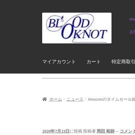
ナ
コ
Ho
ビ
ン
ゲ
テ
お
ー
ン
シ
ツ
ョ
へ
ン
ス
マイアカウント
カート
特定商取
へ
キ
ス
ッ
キ
プ
ッ
プ
ホーム
ニュース
Amazonのタイムセー
2020年7月23日
に投稿
投稿者
岡田 裕師
—
コメン