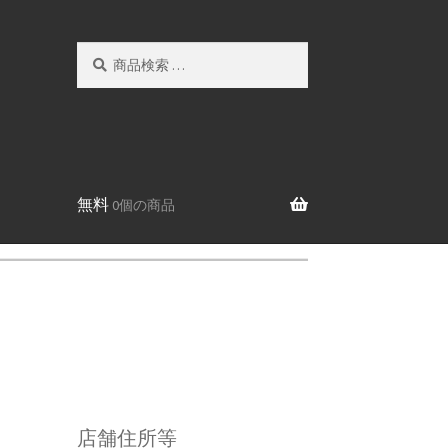
検
検
索
索
対
象:
無料
0個の商品
店舗住所等