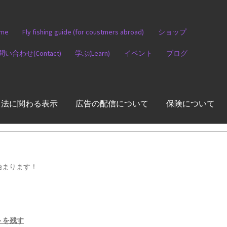
me
Fly fishing guide (for coustmers abroad)
ショップ
問い合わせ(Contact)
学ぶ(Learn)
イベント
ブログ
引法に関わる表示
広告の配信について
保険について
ル始まります！
トを残す