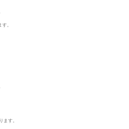
、
ます。
、
)ゞ
ります。