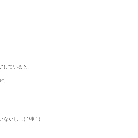
”していると、
ど、
いし…( ´艸｀)