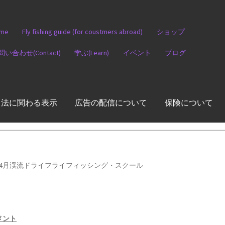
me
Fly fishing guide (for coustmers abroad)
ショップ
問い合わせ(Contact)
学ぶ(Learn)
イベント
ブログ
引法に関わる表示
広告の配信について
保険について
4月渓流ドライフライフィッシング・スクール
メント