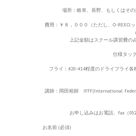
場所：岐阜、長野、もしくはその
費用：￥８，０００（ただし、O-REXロッド
上記金額はスクール講習費の
仕様タック
フライ：#20~#14程度のドライフラ
講師：岡田裕師 IFFF(International F
お申し込みはお電話、fax（05
お名前 (必須)