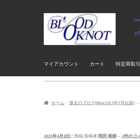
ナ
コ
Ho
ビ
ン
ゲ
テ
お
ー
ン
シ
ツ
ョ
へ
ン
ス
マイアカウント
カート
特定商取
へ
キ
ス
ッ
キ
プ
ッ
プ
ホーム
過去のブログ(Blog2017年7月以前)
2015年4月8日
に投稿
投稿者
岡田 裕師
—
2件のコ