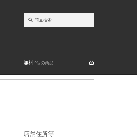
検
検
索
索
対
象:
無料
0個の商品
店舗住所等