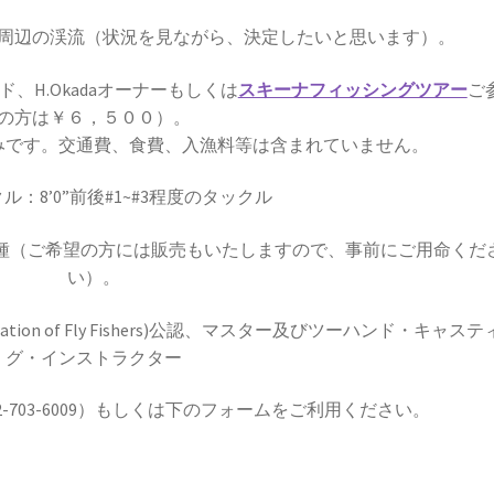
周辺の渓流（状況を見ながら、決定したいと思います）。
、H.Okadaオーナーもしくは
スキーナフィッシングツアー
ご
の方は￥６，５００）。
みです。交通費、食費、入漁料等は含まれていません。
ル：8’0”前後#1~#3程度のタックル
イ各種（ご希望の方には販売もいたしますので、事前にご用命くだ
い）。
ederation of Fly Fishers)公認、マスター及びツーハンド・キャス
グ・インストラクター
2-703-6009）もしくは下のフォームをご利用ください。