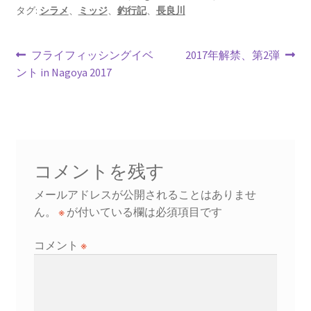
o
l
es
ds
タグ:
シラメ
、
ミッジ
、
釣行記
、
長良川
o
t
k
投
前
次
フライフィッシングイベ
2017年解禁、第2弾
の
の
ント in Nagoya 2017
稿
投
投
ナ
稿:
稿:
ビ
ゲ
コメントを残す
ー
メールアドレスが公開されることはありませ
シ
ん。
※
が付いている欄は必須項目です
ョ
コメント
※
ン