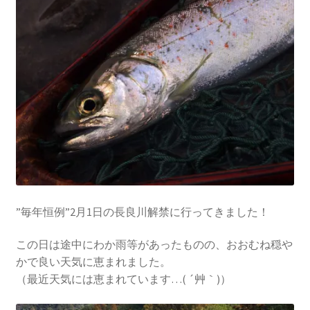
を
ュ
メ
お問い合わせ(Contact)
展
ー
ニ
開
を
ュ
特定商取引法に関わる表示
展
ー
開
を
広告の配信について
展
開
ブログ
マイアカウント
”毎年恒例”2月1日の長良川解禁に行ってきました！
この日は途中にわか雨等があったものの、おおむね穏や
かで良い天気に恵まれました。
（最近天気には恵まれています…( ´艸｀)）