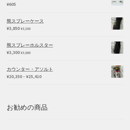
¥
605
熊スプレーケース
¥
3,850
¥
3,500
熊スプレーホルスター
¥
3,300
¥
3,000
カウンター・アソルト
価
¥
20,350
–
¥
25,410
格
帯:
¥20,350
–
お勧めの商品
¥25,410