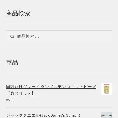
商品検索
検
検
索
索
対
象:
商品
国際競技グレード タングステン スロットビーズ
【縦スリット】
¥
550
ジャックダニエル(Jack Daniel's Nymph)