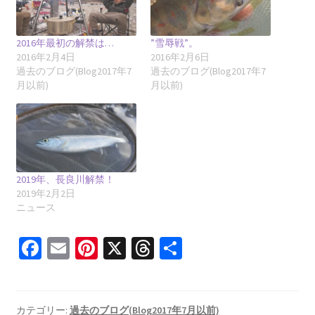
2016年最初の解禁は…
”雪辱戦”。
2016年2月4日
2016年2月6日
過去のブログ(Blog2017年7
過去のブログ(Blog2017年7
月以前)
月以前)
2019年、長良川解禁！
2019年2月2日
ニュース
Fa
E
Pi
X
T
共
ce
m
nt
hr
有
b
ai
er
ea
カテゴリー:
過去のブログ(Blog2017年7月以前)