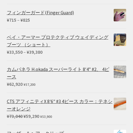
フィンガーガード(Finger Guard)
価
¥
715
–
¥
825
格
帯:
ベイ・アーマー プロテクティブ ウェイディング
¥715
ブーツ （ショート）
–
価
¥
33,550
–
¥
39,380
¥825
格
帯:
カムパネラ H.okada スーパーライト 8’4” #2、 4ピ
¥33,550
ース
–
¥
62,920
¥
57,200
¥39,380
CTS アフィニティX 8'6" #3 4ピース カラー：テネシ
ーオレンジ
元
現
¥
73,040
¥
59,290
¥
53,900
の
在
価
の