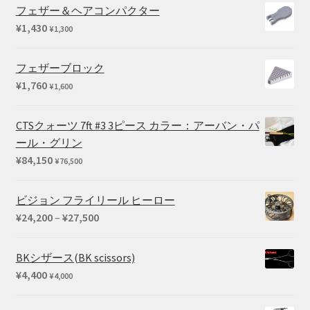
フェザー＆ヘアコンパクター
¥
1,430
¥
1,300
フェザーブロック
¥
1,760
¥
1,600
CTSクォーツ 7ft #3 3ピース カラー：アーバン・パ
ール・グリン
¥
84,150
¥
76,500
ビジョン フライリール ヒーロー
価
¥
24,200
–
¥
27,500
格
帯:
BKシザース(BK scissors)
¥24,200
¥
4,400
¥
4,000
–
¥27,500