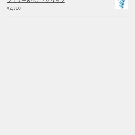
フェザー＆ヘア・クリップ
格
価
¥
2,310
は
格
¥73,040
は
で
¥59,290
し
で
た。
す。