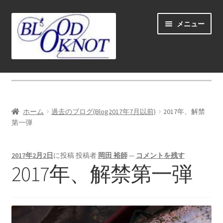
ナ
コ
メニュー
ビ
ン
ゲ
テ
ー
ン
シ
ツ
ホーム
ョ
へ
ン
ス
Fly fishing guide (for coustmers abroad)
へ
キ
ホーム
過去のブログ(Blog2017年7月以前)
2017年、解禁
ス
ッ
サ
第一弾
ショップ
キ
プ
ブ
ッ
メ
サ
学ぶ(Learn)
プ
2017年2月2日
に投稿
投稿者
岡田 裕師
—
コメントを残す
ニ
ブ
2017年、解禁第一弾
ュ
メ
サ
個人レッスン＆ガイド(Lesson & Guide)
ー
ニ
ブ
を
ュ
メ
サ
イベント
展
ー
ニ
ブ
開