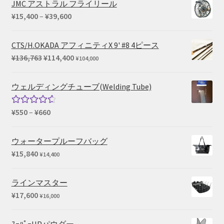
JMC アストラル フライリール
価
¥
15,400
–
¥
39,600
格
帯:
CTS/H.OKADA アフィニティX 9' #8 4ピース
¥15,400
元
現
¥
136,763
¥
114,400
¥
104,000
–
の
在
¥39,600
価
の
ウェルディングチューブ(Welding Tube)
格
価
は
格
価
¥
550
–
¥
660
5段階中
¥136,763
は
格
4.67
の評
で
¥114,400
帯:
価
ウォータープルーフバッグ
し
で
¥550
¥
15,840
¥
14,400
た。
す。
–
¥660
ラインマスター
¥
17,600
¥
16,000
ｽｰﾊﾟｰHPパウダー