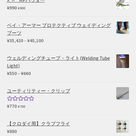
¥
990
¥
900
ベイ・アーマー プロテクティブ ウェイディング
ブーツ
価
¥
35,420
–
¥
45,100
格
帯:
ウェルディングチューブ・ライト(Welding Tube
¥35,420
Light)
–
価
¥
550
–
¥
660
¥45,100
格
帯:
ユーティリティー・クリップ
¥550
–
¥
770
5段階中
¥
700
¥660
5.00
の評価
【クロダイ用】クラブフライ
¥
880