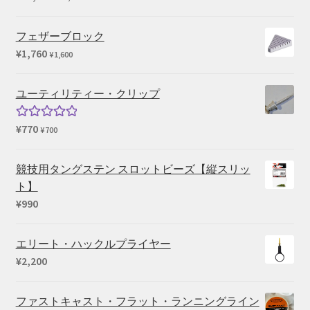
¥136,763
は
で
¥114,400
フェザーブロック
し
で
¥
1,760
¥
1,600
た。
す。
ユーティリティー・クリップ
¥
770
5段階中
¥
700
5.00
の評価
競技用タングステン スロットビーズ【縦スリッ
ト】
¥
990
エリート・ハックルプライヤー
¥
2,200
ファストキャスト・フラット・ランニングライン