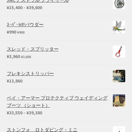
価
¥
15,400
–
¥
39,600
格
帯:
ｽｰﾊﾟｰHPパウダー
¥15,400
¥
990
¥
900
–
¥39,600
スレッド・スプリッター
¥
3,960
¥
3,600
フレキシストリッパー
¥
13,860
ベイ・アーマー プロテクティブ ウェイディング
ブーツ （ショート）
価
¥
33,550
–
¥
39,380
格
帯:
ストンフォ ロトダビング・ミニ