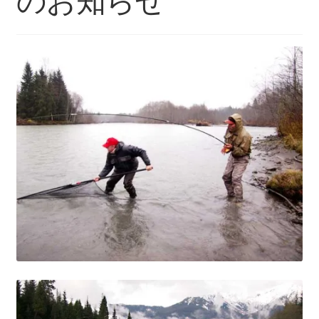
のお知らせ
を
ュ
メ
お問い合わせ(Contact)
展
ー
ニ
開
を
ュ
特定商取引法に関わる表示
展
ー
開
を
広告の配信について
展
開
ブログ
マイアカウント