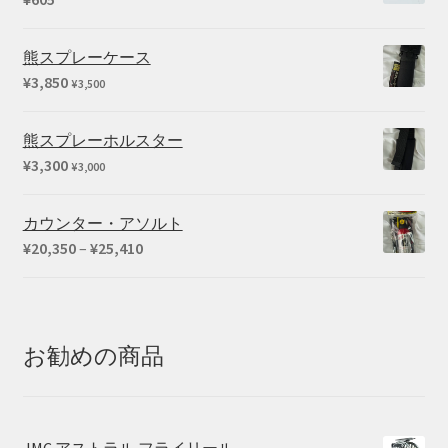
熊スプレーケース
¥
3,850
¥
3,500
熊スプレーホルスター
¥
3,300
¥
3,000
カウンター・アソルト
価
¥
20,350
–
¥
25,410
格
帯:
¥20,350
–
お勧めの商品
¥25,410
JMC アストラル フライリール