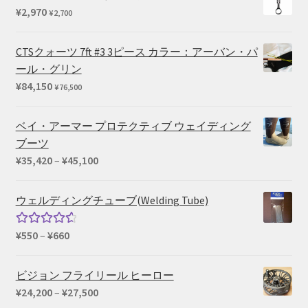
¥33,550
¥
2,970
¥
2,700
–
¥39,380
CTSクォーツ 7ft #3 3ピース カラー：アーバン・パ
ール・グリン
¥
84,150
¥
76,500
ベイ・アーマー プロテクティブ ウェイディング
ブーツ
価
¥
35,420
–
¥
45,100
格
帯:
ウェルディングチューブ(Welding Tube)
¥35,420
–
価
¥
550
–
¥
660
5段階中
¥45,100
格
4.67
の評
帯:
価
ビジョン フライリール ヒーロー
¥550
価
¥
24,200
–
¥
27,500
–