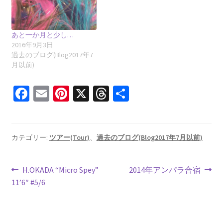
あと一か月と少し…
2016年9月3日
過去のブログ(Blog2017年7
月以前)
Fa
E
Pi
X
T
共
ce
m
nt
hr
有
b
ai
er
ea
o
l
es
ds
カテゴリー:
ツアー(Tour)
、
過去のブログ(Blog2017年7月以前)
o
t
投
k
前
次
H.OKADA “Micro Spey”
2014年アンパラ合宿
の
の
11’6″ #5/6
稿
投
投
ナ
稿:
稿: