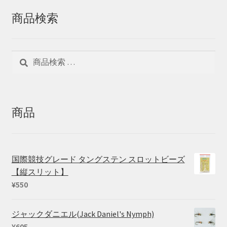
商品検索
検
検
索
索
対
象:
商品
国際競技グレード タングステン スロットビーズ
【縦スリット】
¥
550
ジャックダニエル(Jack Daniel's Nymph)
¥
605