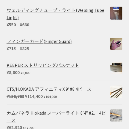
格
¥660
帯:
ウェルディングチューブ・ライト(Welding Tube
¥24,200
Light)
–
価
¥
550
–
¥
660
¥27,500
格
帯:
フィンガーガード(Finger Guard)
¥550
価
¥
715
–
¥
825
–
格
¥660
帯:
KEEPER ストリッピングバスケット
¥715
¥
8,800
¥
8,000
–
¥825
CTS/H.OKADA アフィニティX 9' #8 4ピース
元
現
¥
136,763
¥
114,400
¥
104,000
の
在
価
の
カムパネラ H.okada スーパーライト 8’4” #2、 4ピ
格
価
ース
は
格
¥
62,920
¥
57,200