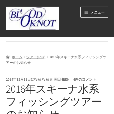
ナ
コ
メニュー
ビ
ン
ゲ
テ
ー
ン
シ
ツ
ホーム
ョ
へ
ン
ス
Fly fishing guide (for coustmers abroad)
へ
キ
ホーム
ツアー(Tour)
2016年スキーナ水系フィッシングツ
ス
ッ
サ
アーのお知らせ
ショップ
キ
プ
ブ
ッ
メ
サ
学ぶ(Learn)
プ
2014年12月11日
に投稿
投稿者
岡田 裕師
—
4件のコメント
ニ
ブ
2016年スキーナ水系
ュ
メ
サ
個人レッスン＆ガイド(Lesson & Guide)
ー
ニ
ブ
フィッシングツアー
を
ュ
メ
サ
イベント
展
ー
ニ
ブ
開