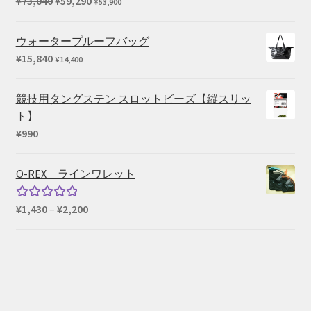
元
現
¥
73,040
¥
59,290
¥
53,900
¥660
の
在
価
の
ウォータープルーフバッグ
格
価
¥
15,840
¥
14,400
は
格
¥73,040
は
競技用タングステン スロットビーズ【縦スリッ
で
¥59,290
ト】
し
で
¥
990
た。
す。
O-REX ラインワレット
価
¥
1,430
–
¥
2,200
5段階中
格
5.00
の評価
帯:
¥1,430
–
¥2,200