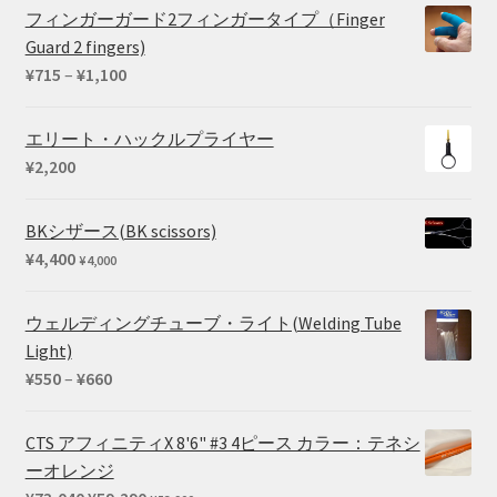
¥39,380
フィンガーガード2フィンガータイプ（Finger
Guard 2 fingers)
価
¥
715
–
¥
1,100
格
帯:
エリート・ハックルプライヤー
¥715
¥
2,200
–
¥1,100
BKシザース(BK scissors)
¥
4,400
¥
4,000
ウェルディングチューブ・ライト(Welding Tube
Light)
価
¥
550
–
¥
660
格
帯:
CTS アフィニティX 8'6" #3 4ピース カラー：テネシ
¥550
ーオレンジ
–