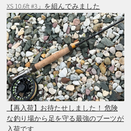
XS 10.6ft #3」を組んでみました
【再入荷】お待たせしました！ 危険
な釣り場から足を守る最強のブーツが
入荷です