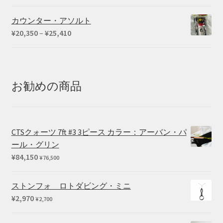
カウンター・アソルト
価
¥
20,350
–
¥
25,410
格
帯:
¥20,350
–
お勧めの商品
¥25,410
CTSクォーツ 7ft #3 3ピース カラー：アーバン・パ
ール・グリン
¥
84,150
¥
76,500
ストンフォ ロトダビング・ミニ
¥
2,970
¥
2,700