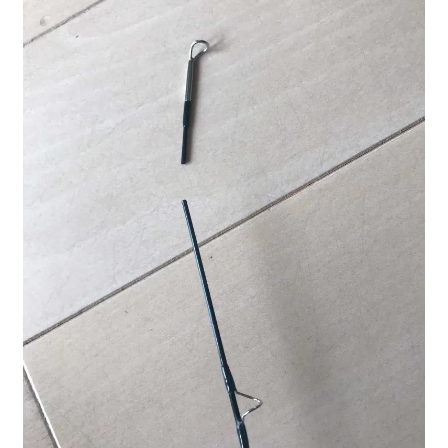
を
ュ
メ
お問い合わせ(Contact)
展
ー
ニ
開
を
ュ
特定商取引法に関わる表示
展
ー
開
を
広告の配信について
展
開
ブログ
マイアカウント