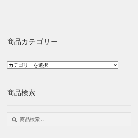
商品カテゴリー
商品検索
検
検
索
索
対