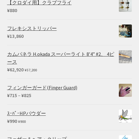
【クロダイ用】クラブフライ
¥
880
フレキシストリッパー
¥
13,860
カムパネラ H.okada スーパーライト 8’4” #2、 4ピ
ース
¥
62,920
¥
57,200
フィンガーガード(Finger Guard)
価
¥
715
–
¥
825
格
帯:
ｽｰﾊﾟｰHPパウダー
¥715
¥
990
¥
900
–
¥825