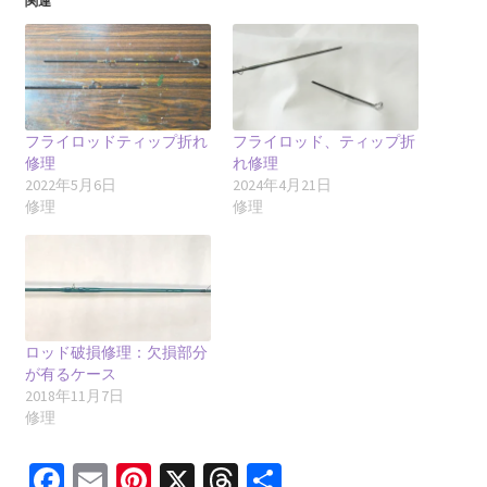
関連
フライロッドティップ折れ
フライロッド、ティップ折
修理
れ修理
2022年5月6日
2024年4月21日
修理
修理
ロッド破損修理：欠損部分
が有るケース
2018年11月7日
修理
Fa
E
Pi
X
T
共