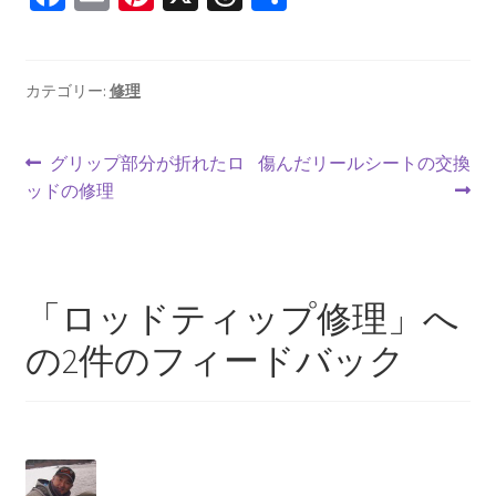
ce
m
nt
hr
有
b
ai
er
ea
o
l
es
ds
カテゴリー:
修理
o
t
投
k
前
次
グリップ部分が折れたロ
傷んだリールシートの交換
の
の
ッドの修理
稿
投
投
ナ
稿:
稿:
ビ
「
ロッドティップ修理
」へ
ゲ
の2件のフィードバック
ー
シ
ョ