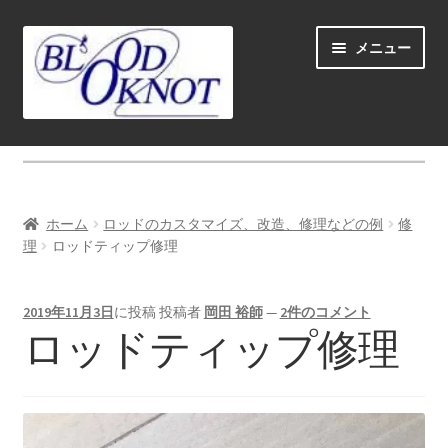
ナ
コ
メニュー
ビ
ン
ゲ
テ
ー
ン
シ
ツ
ホーム
ョ
へ
ン
ス
Fly fishing guide (for coustmers abroad)
へ
キ
ホーム
ロッドのカスタマイズ、改造、修理などの例
修
ス
ッ
サ
理
ロッドティップ修理
ショップ
キ
プ
ブ
ッ
メ
サ
学ぶ(Learn)
プ
2019年11月3日
に投稿
投稿者
岡田 裕師
—
2件のコメント
ニ
ブ
ロッドティップ修理
ュ
メ
サ
個人レッスン＆ガイド(Lesson & Guide)
ー
ニ
ブ
を
ュ
メ
サ
イベント
展
ー
ニ
ブ
開