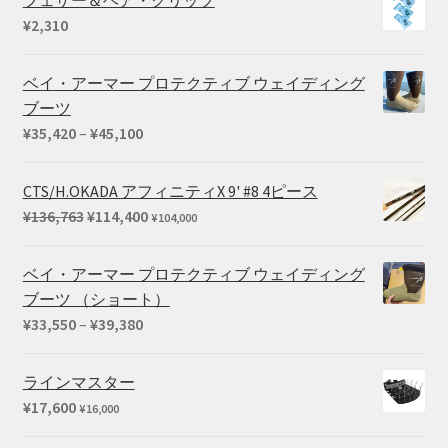
フェザー＆ヘア・クリップ
¥
2,310
ベイ・アーマー プロテクティブ ウェイディング
ブーツ
価
¥
35,420
–
¥
45,100
格
帯:
CTS/H.OKADA アフィニティX 9' #8 4ピース
¥35,420
元
現
¥
136,763
¥
114,400
¥
104,000
–
の
在
¥45,100
価
の
ベイ・アーマー プロテクティブ ウェイディング
格
価
ブーツ （ショート）
は
格
価
¥
33,550
–
¥
39,380
¥136,763
は
格
で
¥114,400
帯:
ラインマスター
し
で
¥33,550
¥
17,600
¥
16,000
た。
す。
–