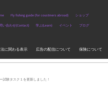
me
Fly fishing guide (for coustmers abroad)
ショップ
問い合わせ(Contact)
学ぶ(Learn)
イベント
ブログ
引法に関わる表示
広告の配信について
保険について
ー試験タスク１を更新しました！