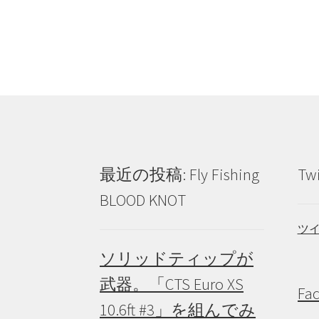
稿
投
ナ
稿:
ビ
ゲ
ー
シ
ョ
最近の投稿: Fly Fishing
Tw
ン
BLOOD KNOT
ツ
ソリッドティップが
武器。「CTS Euro XS
Fa
10.6ft #3」を組んでみ