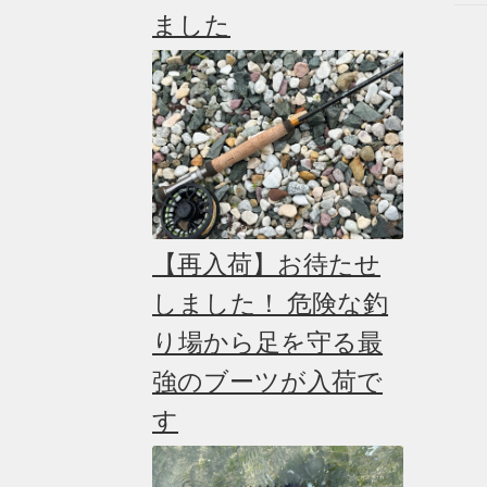
ました
【再入荷】お待たせ
しました！ 危険な釣
り場から足を守る最
強のブーツが入荷で
す