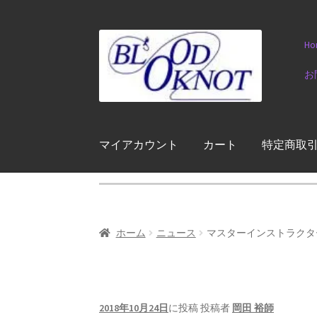
ナ
コ
Ho
ビ
ン
ゲ
テ
お
ー
ン
シ
ツ
ョ
へ
ン
ス
マイアカウント
カート
特定商取
へ
キ
ス
ッ
キ
プ
ッ
プ
ホーム
ニュース
マスターインストラクタ
2018年10月24日
に投稿
投稿者
岡田 裕師