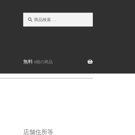
検
検
索
索
対
象:
無料
0個の商品
店舗住所等