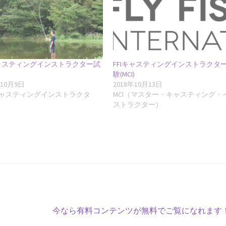
キャスティングインストラクター試
FFIキャスティングインストラクタ
験(MCI)
年10月9日
2018年10月13日
キャスティングインストラクタ
MCI（マスター・キャスティング・
ストラクター）
次
今なら有料コンテンツが無料でご覧になれます
の