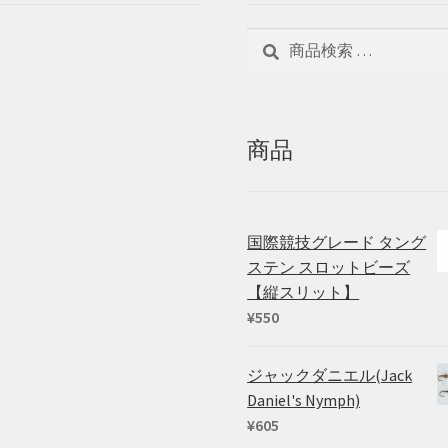
検
検
索
索
対
象:
商品
国際競技グレード タング
ステン スロットビーズ
【縦スリット】
¥
550
ジャックダニエル(Jack
Daniel's Nymph)
¥
605