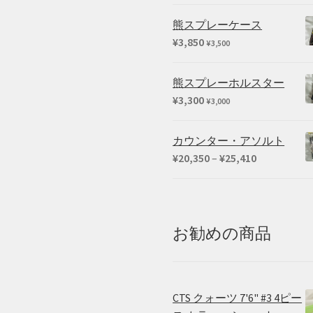
熊スプレーケース
¥
3,850
¥
3,500
熊スプレーホルスター
¥
3,300
¥
3,000
カウンター・アソルト
価
¥
20,350
–
¥
25,410
格
帯:
¥20,350
–
お勧めの商品
¥25,410
CTS クォーツ 7'6" #3 4ピー