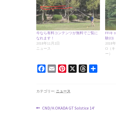
今なら有料コンテンツが無料でご覧に
FFI
なれます！
験(CI)
2018年11月2日
2018
ニュース
CI（
ー）
Fa
E
Pi
X
T
共
ce
m
nt
hr
有
b
ai
er
ea
o
l
es
ds
カテゴリー:
ニュース
o
t
投
k
前
CND/H.OKADA GT Solstice 14′
の