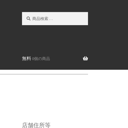
検
検
索
索
対
象:
無料
0個の商品
店舗住所等