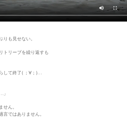
ぶりも見せない。
とリトリーブを繰り返すも
して終了( ；∀；)…
…」
ません。
過言ではありません。