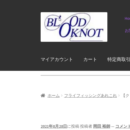
ナ
コ
Ho
ビ
ン
ゲ
テ
お
ー
ン
シ
ツ
ョ
へ
ン
ス
マイアカウント
カート
特定商取
へ
キ
ス
ッ
キ
プ
ッ
プ
ホーム
フライフィッシングあれこれ
【ク
2021年8月28日
に投稿
投稿者
岡田 裕師
—
コメン