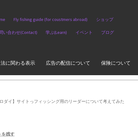
me
Fly fishing guide (for coustmers abroad)
ショップ
問い合わせ(Contact)
学ぶ(Learn)
イベント
ブログ
引法に関わる表示
広告の配信について
保険について
ロダイ】サイトっフィッシング用のリーダーについて考えてみた
トを残す