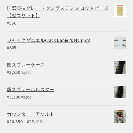
国際競技グレード タングステン スロットビーズ
【縦スリット】
¥
550
ジャックダニエル(Jack Daniel's Nymph)
¥
605
熊スプレーケース
¥
3,850
¥
3,500
熊スプレーホルスター
¥
3,300
¥
3,000
カウンター・アソルト
価
¥
20,350
–
¥
25,410
格