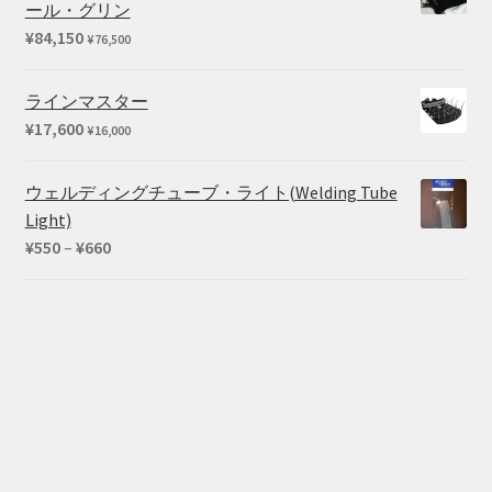
ール・グリン
は
格
¥
84,150
¥
76,500
¥73,040
は
で
¥59,290
ラインマスター
し
で
¥
17,600
¥
16,000
た。
す。
ウェルディングチューブ・ライト(Welding Tube
Light)
価
¥
550
–
¥
660
格
帯:
¥550
–
¥660