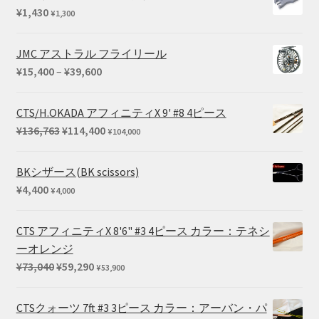
¥35,420
¥
1,430
¥
1,300
–
¥45,100
JMC アストラル フライリール
価
¥
15,400
–
¥
39,600
格
帯:
CTS/H.OKADA アフィニティX 9' #8 4ピース
¥15,400
元
現
¥
136,763
¥
114,400
¥
104,000
–
の
在
¥39,600
価
の
BKシザース(BK scissors)
格
価
¥
4,400
¥
4,000
は
格
¥136,763
は
CTS アフィニティX 8'6" #3 4ピース カラー：テネシ
で
¥114,400
ーオレンジ
し
で
元
現
¥
73,040
¥
59,290
¥
53,900
た。
す。
の
在
価
の
CTSクォーツ 7ft #3 3ピース カラー：アーバン・パ
格
価