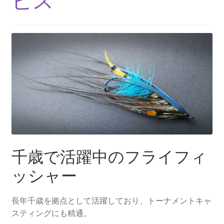
ビス
を
ュ
メ
お問い合わせ(Contact)
展
ー
ニ
開
を
ュ
特定商取引法に関わる表示
展
ー
開
を
広告の配信について
展
開
ブログ
マイアカウント
千歳で活躍中のフライフィ
ッシャー
長年千歳を拠点として活躍しており、トーナメントキャ
スティングにも精通。