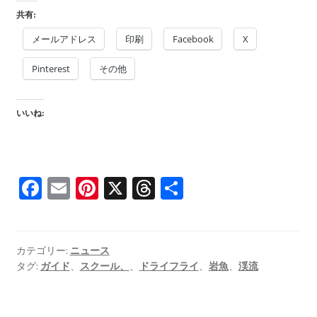
共有:
メールアドレス
印刷
Facebook
X
Pinterest
その他
いいね:
Fa
E
Pi
X
T
共
ce
m
nt
hr
有
b
ai
er
ea
o
l
es
ds
カテゴリー:
ニュース
タグ:
ガイド
、
スクール、
、
ドライフライ
、
岩魚
、
渓流
o
t
k