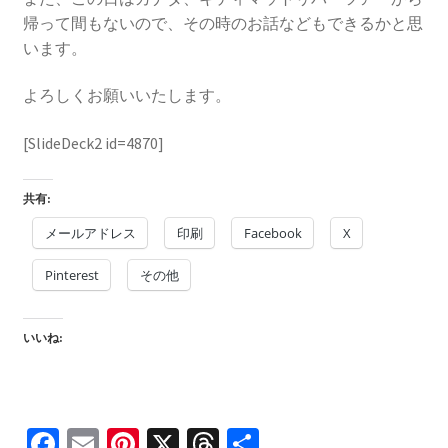
帰って間もないので、その時のお話などもできるかと思
います。
よろしくお願いいたします。
[SlideDeck2 id=4870]
共有:
メールアドレス
印刷
Facebook
X
Pinterest
その他
いいね:
Fa
E
Pi
X
T
共