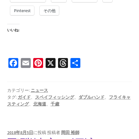
Pinterest
その他
いいね:
Fa
E
Pi
X
T
共
ce
m
nt
hr
有
b
ai
er
ea
o
l
es
ds
カテゴリー:
ニュース
タグ:
ガイド
、
スペイフィッシング
、
ダブルハンド
、
フライキャ
o
t
スティング
、
北海道
、
千歳
k
2018年8月5日
に投稿
投稿者
岡田 裕師