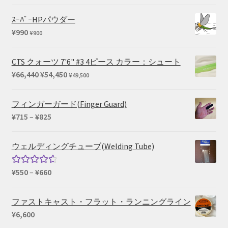
¥1,100
ｽｰﾊﾟｰHPパウダー
¥
990
¥
900
CTS クォーツ 7'6" #3 4ピース カラー：シュート
元
現
¥
66,440
¥
54,450
¥
49,500
の
在
価
の
フィンガーガード(Finger Guard)
格
価
価
¥
715
–
¥
825
は
格
格
¥66,440
は
帯:
ウェルディングチューブ(Welding Tube)
で
¥54,450
¥715
し
で
–
価
¥
550
–
¥
660
5段階中
た。
す。
¥825
格
4.67
の評
帯:
価
ファストキャスト・フラット・ランニングライン
¥550
¥
6,600
–