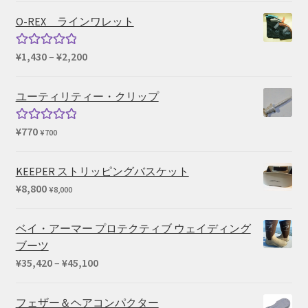
¥660
O-REX ラインワレット
価
¥
1,430
–
¥
2,200
5段階中
格
5.00
の評価
帯:
ユーティリティー・クリップ
¥1,430
–
¥
770
5段階中
¥
700
¥2,200
5.00
の評価
KEEPER ストリッピングバスケット
¥
8,800
¥
8,000
ベイ・アーマー プロテクティブ ウェイディング
ブーツ
価
¥
35,420
–
¥
45,100
格
帯:
フェザー＆ヘアコンパクター