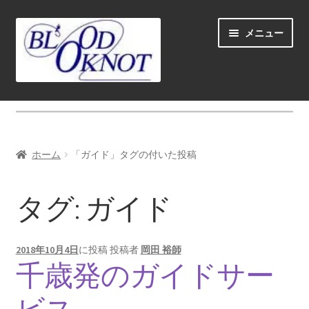
ナ
コ
メニュー
ビ
ン
ゲ
テ
ー
ン
シ
ツ
ホーム
ョ
へ
ン
ス
Fly fishing guide (for coustmers abroad)
へ
キ
ホーム
「ガイド」タグの付いた投稿
ス
ッ
サ
ショップ
キ
プ
ブ
タグ:
ガイド
ッ
メ
サ
学ぶ(Learn)
プ
ニ
ブ
ュ
メ
サ
個人レッスン＆ガイド(Lesson & Guide)
2018年10月4日
に投稿
投稿者
岡田 裕師
ー
ニ
ブ
千歳発のガイドサー
を
ュ
メ
サ
イベント
展
ー
ニ
ブ
開