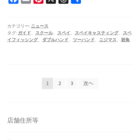
ce
m
nt
hr
有
b
ai
er
ea
o
l
es
ds
カテゴリー:
ニュース
タグ:
ガイド
、
スクール
、
スペイ
、
スペイキャスティング
、
スペ
o
t
イフィッシング
、
ダブルハンド
、
ツーハンド
、
ニジマス
、
岩魚
k
投
1
2
3
次ヘ
稿
の
ペ
店舗住所等
ー