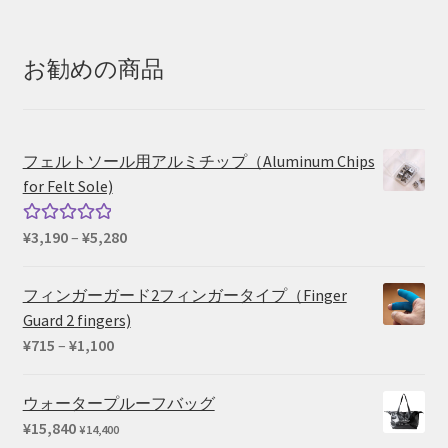
帯:
¥20,350
–
お勧めの商品
¥25,410
フェルトソール用アルミチップ（Aluminum Chips
for Felt Sole)
価
¥
3,190
–
¥
5,280
5段階中
格
5.00
の評価
帯:
フィンガーガード2フィンガータイプ（Finger
¥3,190
Guard 2 fingers)
–
価
¥
715
–
¥
1,100
¥5,280
格
帯:
ウォータープルーフバッグ
¥715
¥
15,840
¥
14,400
–