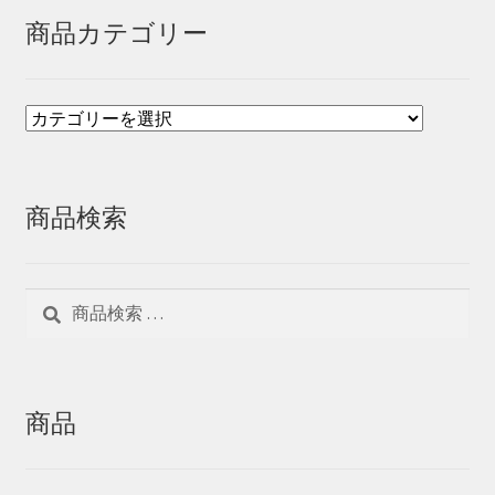
商品カテゴリー
商品検索
検
検
索
索
対
象:
商品