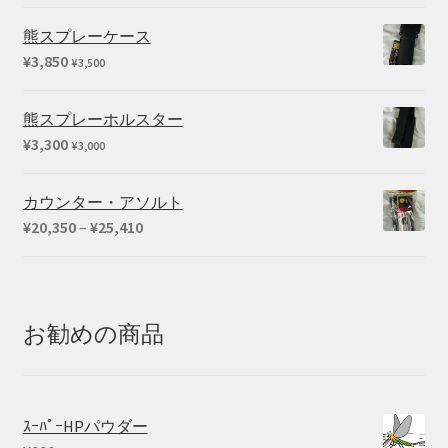
熊スプレーケース
¥
3,850
¥
3,500
熊スプレーホルスター
¥
3,300
¥
3,000
カウンター・アソルト
価
¥
20,350
–
¥
25,410
格
帯:
¥20,350
–
お勧めの商品
¥25,410
ｽｰﾊﾟｰHPパウダー