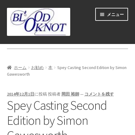
ナ
コ
メニュー
ビ
ン
ゲ
テ
ー
ン
シ
ツ
ホーム
ョ
へ
ン
ス
Fly fishing guide (for coustmers abroad)
へ
キ
ホーム
お勧め
本
Spey Casting Second Edition by Simon
ス
ッ
サ
Gawesworth
ショップ
キ
プ
ブ
ッ
メ
サ
学ぶ(Learn)
プ
2014年12月1日
に投稿
投稿者
岡田 裕師
—
コメントを残す
ニ
ブ
Spey Casting Second
ュ
メ
サ
個人レッスン＆ガイド(Lesson & Guide)
ー
ニ
ブ
Edition by Simon
を
ュ
メ
サ
イベント
展
ー
ニ
ブ
開