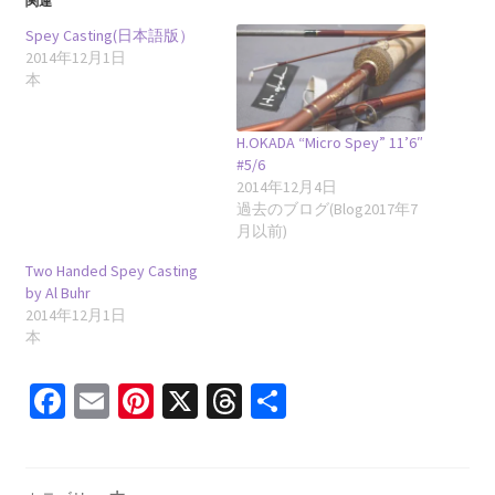
関連
Spey Casting(日本語版）
2014年12月1日
本
H.OKADA “Micro Spey” 11’6″
#5/6
2014年12月4日
過去のブログ(Blog2017年7
月以前)
Two Handed Spey Casting
by Al Buhr
2014年12月1日
本
Fa
E
Pi
X
T
共
ce
m
nt
hr
有
b
ai
er
ea