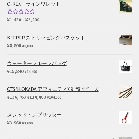
価
の
O-REX ラインワレット
格
価
は
格
価
¥
1,430
–
¥
2,200
5段階中
¥73,040
は
格
5.00
の評価
で
¥59,290
帯:
KEEPER ストリッピングバスケット
し
で
¥1,430
¥
8,800
¥
8,000
た。
す。
–
¥2,200
ウォータープルーフバッグ
¥
15,840
¥
14,400
CTS/H.OKADA アフィニティX 9' #8 4ピース
元
現
¥
136,763
¥
114,400
¥
104,000
の
在
価
の
スレッド・スプリッター
格
価
¥
3,960
¥
3,600
は
格
¥136,763
は