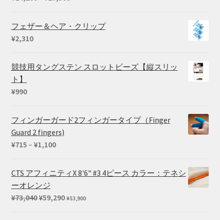
–
格
¥39,380
帯:
フェザー＆ヘア・クリップ
¥24,200
¥
2,310
–
¥27,500
競技用タングステン スロットビーズ【縦スリッ
ト】
¥
990
フィンガーガード2フィンガータイプ（Finger
Guard 2 fingers)
価
¥
715
–
¥
1,100
格
帯:
CTS アフィニティX 8'6" #3 4ピース カラー：テネシ
¥715
ーオレンジ
–
元
現
¥
73,040
¥
59,290
¥
53,900
¥1,100
の
在