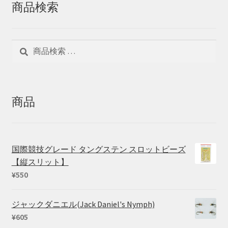
商品検索
検
検
索
索
対
象:
商品
国際競技グレード タングステン スロットビーズ
【縦スリット】
¥
550
ジャックダニエル(Jack Daniel's Nymph)
¥
605