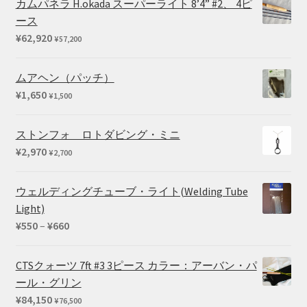
カムパネラ H.okada スーパーライト 8’4” #2、 4ピ
で
¥114,400
ース
し
で
¥
62,920
¥
57,200
た。
す。
ムアヘン（パッチ）
¥
1,650
¥
1,500
ストンフォ ロトダビング・ミニ
¥
2,970
¥
2,700
ウェルディングチューブ・ライト(Welding Tube
Light)
価
¥
550
–
¥
660
格
帯:
CTSクォーツ 7ft #3 3ピース カラー：アーバン・パ
¥550
ール・グリン
–
¥
84,150
¥
76,500