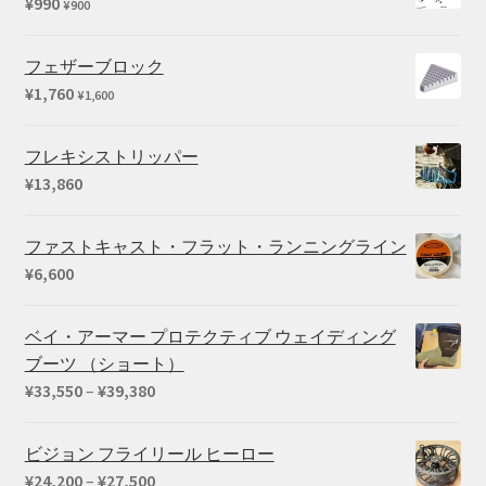
¥
990
¥
900
フェザーブロック
¥
1,760
¥
1,600
フレキシストリッパー
¥
13,860
ファストキャスト・フラット・ランニングライン
¥
6,600
ベイ・アーマー プロテクティブ ウェイディング
ブーツ （ショート）
価
¥
33,550
–
¥
39,380
格
帯:
ビジョン フライリール ヒーロー
¥33,550
価
¥
24,200
–
¥
27,500