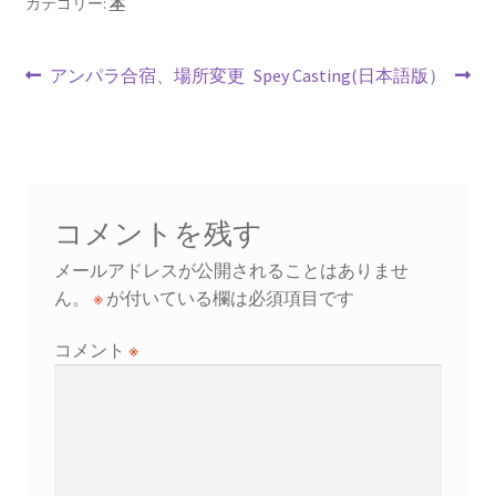
o
l
es
ds
カテゴリー:
本
o
t
投
k
前
次
アンパラ合宿、場所変更
Spey Casting(日本語版）
の
の
稿
投
投
ナ
稿:
稿:
ビ
コメントを残す
ゲ
メールアドレスが公開されることはありませ
ー
ん。
※
が付いている欄は必須項目です
シ
コメント
※
ョ
ン