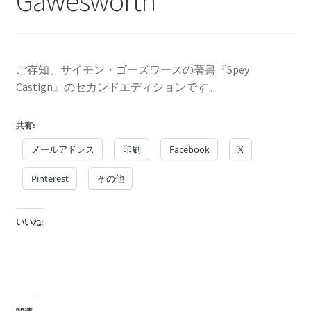
Gawesworth
を
ュ
メ
お問い合わせ(Contact)
展
ー
ニ
開
を
ュ
特定商取引法に関わる表示
展
ー
ご存知、サイモン・ゴーズワースの著書『Spey
開
を
広告の配信について
Castign』のセカンドエディションです。
展
開
ブログ
共有:
メールアドレス
印刷
Facebook
X
マイアカウント
Pinterest
その他
いいね: