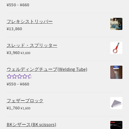
は
格
価
¥
550
–
¥
660
¥136,763
は
格
で
¥114,400
帯:
フレキシストリッパー
し
で
¥550
¥
13,860
た。
す。
–
¥660
スレッド・スプリッター
¥
3,960
¥
3,600
ウェルディングチューブ(Welding Tube)
価
¥
550
–
¥
660
5段階中
格
4.67
の評
帯:
価
フェザーブロック
¥550
¥
1,760
¥
1,600
–
¥660
BKシザース(BK scissors)