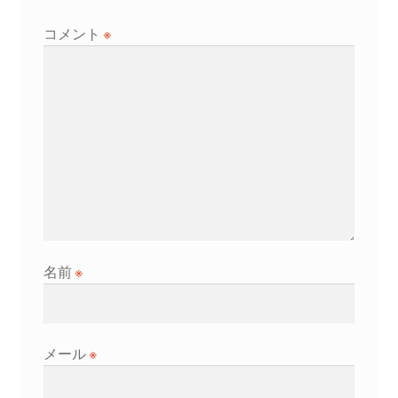
ョ
コメント
※
ン
名前
※
メール
※