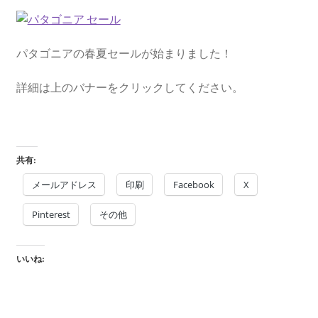
を
ュ
メ
お問い合わせ(Contact)
展
ー
ニ
開
を
ュ
特定商取引法に関わる表示
パタゴニアの春夏セールが始まりました！
展
ー
開
を
広告の配信について
詳細は上のバナーをクリックしてください。
展
開
ブログ
マイアカウント
共有:
メールアドレス
印刷
Facebook
X
Pinterest
その他
いいね: