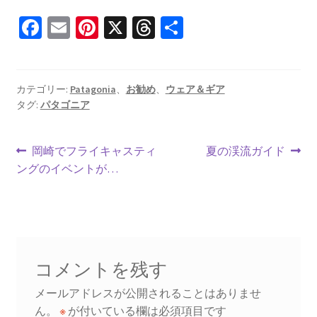
Fa
E
Pi
X
T
共
ce
m
nt
hr
有
b
ai
er
ea
o
l
es
ds
カテゴリー:
Patagonia
、
お勧め
、
ウェア＆ギア
タグ:
パタゴニア
o
t
k
投
前
次
岡崎でフライキャスティ
夏の渓流ガイド
の
の
ングのイベントが…
稿
投
投
ナ
稿:
稿:
ビ
ゲ
コメントを残す
ー
メールアドレスが公開されることはありませ
シ
ん。
※
が付いている欄は必須項目です