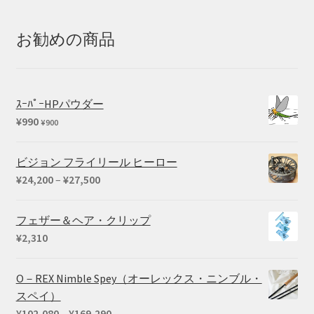
¥20,350
–
お勧めの商品
¥25,410
ｽｰﾊﾟｰHPパウダー
¥
990
¥
900
ビジョン フライリール ヒーロー
価
¥
24,200
–
¥
27,500
格
帯:
フェザー＆ヘア・クリップ
¥24,200
¥
2,310
–
¥27,500
O－REX Nimble Spey（オーレックス・ニンブル・
スペイ）
価
¥
102,080
–
¥
169,290