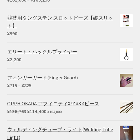
格
帯:
競技用タングステン スロットビーズ【縦スリッ
¥102,080
ト】
–
¥
990
¥169,290
エリート・ハックルプライヤー
¥
2,200
フィンガーガード(Finger Guard)
価
¥
715
–
¥
825
格
帯:
CTS/H.OKADA アフィニティX 9' #8 4ピース
¥715
元
現
¥
136,763
¥
114,400
¥
104,000
–
の
在
¥825
価
の
ウェルディングチューブ・ライト(Welding Tube
格
価
Light)