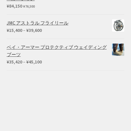
¥
84,150
¥
76,500
JMC アストラル フライリール
価
¥
15,400
–
¥
39,600
格
帯:
ベイ・アーマー プロテクティブ ウェイディング
¥15,400
ブーツ
–
価
¥
35,420
–
¥
45,100
¥39,600
格
帯:
¥35,420
–
¥45,100