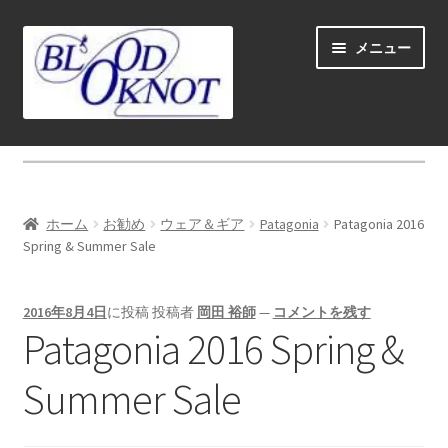
ナ
コ
メニュー
ビ
ン
ゲ
テ
ー
ン
シ
ツ
ホーム
ョ
へ
ン
ス
Fly fishing guide (for coustmers abroad)
へ
キ
ホーム
お勧め
ウェア＆ギア
Patagonia
Patagonia 2016
ス
ッ
サ
Spring & Summer Sale
ショップ
キ
プ
ブ
ッ
メ
サ
学ぶ(Learn)
プ
2016年8月4日
に投稿
投稿者
岡田 裕師
—
コメントを残す
ニ
ブ
Patagonia 2016 Spring &
ュ
メ
サ
個人レッスン＆ガイド(Lesson & Guide)
ー
ニ
ブ
Summer Sale
を
ュ
メ
サ
イベント
展
ー
ニ
ブ
開