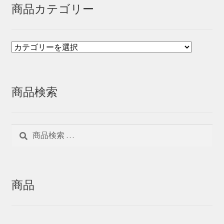
商品カテゴリー
商品検索
検
検
索
索
対
象:
商品