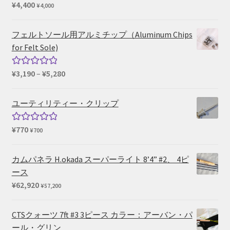
¥
4,400
¥
4,000
フェルトソール用アルミチップ（Aluminum Chips
for Felt Sole)
価
¥
3,190
–
¥
5,280
5段階中
格
5.00
の評価
帯:
ユーティリティー・クリップ
¥3,190
–
¥
770
5段階中
¥
700
¥5,280
5.00
の評価
カムパネラ H.okada スーパーライト 8’4” #2、 4ピ
ース
¥
62,920
¥
57,200
CTSクォーツ 7ft #3 3ピース カラー：アーバン・パ
ール・グリン