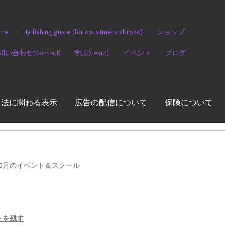
me
Fly fishing guide (for coustmers abroad)
ショップ
問い合わせ(Contact)
学ぶ(Learn)
イベント
ブログ
引法に関わる表示
広告の配信について
保険について
5月のイベント＆スクール
トを残す