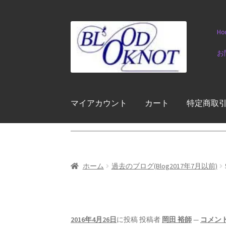
ナ
コ
Ho
ビ
ン
ゲ
テ
お
ー
ン
シ
ツ
ョ
へ
ン
ス
マイアカウント
カート
特定商取
へ
キ
ス
ッ
キ
プ
ッ
プ
ホーム
過去のブログ(Blog2017年7月以前)
2016年4月26日
に投稿
投稿者
岡田 裕師
—
コメン