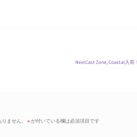
次
NextCast Zone, Coastal入荷
の
投
稿:
ありません。
※
が付いている欄は必須項目です