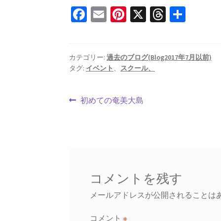
Fa
E
Pi
X
T
共
ce
m
nt
hr
有
b
ai
er
ea
o
l
es
ds
カテゴリー:
過去のブログ(Blog2017年7月以前)
タグ:
イベント
、
スクール、
o
t
k
投
前
初めての奄美大島
の
稿
投
ナ
稿:
ビ
ゲ
コメントを残す
ー
メールアドレスが公開されることは
シ
コメント
※