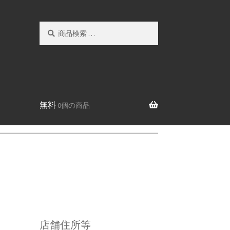
検
検
索
索
対
象:
無料
0個の商品
店舗住所等