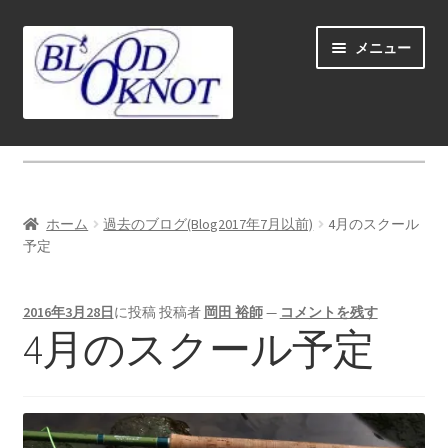
ナ
コ
メニュー
ビ
ン
ゲ
テ
ー
ン
シ
ツ
ホーム
ョ
へ
ン
ス
Fly fishing guide (for coustmers abroad)
へ
キ
ホーム
過去のブログ(Blog2017年7月以前)
4月のスクール
ス
ッ
サ
予定
ショップ
キ
プ
ブ
ッ
メ
サ
学ぶ(Learn)
プ
2016年3月28日
に投稿
投稿者
岡田 裕師
—
コメントを残す
ニ
ブ
4月のスクール予定
ュ
メ
サ
個人レッスン＆ガイド(Lesson & Guide)
ー
ニ
ブ
を
ュ
メ
サ
イベント
展
ー
ニ
ブ
開