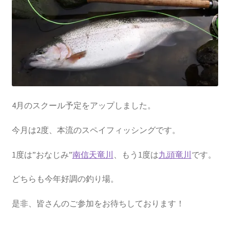
を
ュ
メ
お問い合わせ(Contact)
展
ー
ニ
開
を
ュ
特定商取引法に関わる表示
展
ー
開
を
広告の配信について
展
開
ブログ
4月のスクール予定をアップしました。
マイアカウント
今月は2度、本流のスペイフィッシングです。
1度は”おなじみ”
南信天竜川
、もう1度は
九頭竜川
です。
どちらも今年好調の釣り場。
是非、皆さんのご参加をお待ちしております！