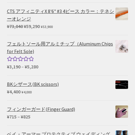
CTS アフィニティX 8'6" #3 4ピース カラー：テネシ
ーオレンジ
元
現
¥
73,040
¥
59,290
¥
53,900
の
在
価
の
フェルトソール用アルミチップ（Aluminum Chips
格
価
for Felt Sole)
は
格
¥73,040
は
価
¥
3,190
–
¥
5,280
5段階中
で
¥59,290
格
5.00
の評価
し
で
帯:
BKシザース(BK scissors)
た。
す。
¥3,190
¥
4,400
¥
4,000
–
¥5,280
フィンガーガード(Finger Guard)
価
¥
715
–
¥
825
格
帯:
ベイ・アーマー プロテクティブ ウェイディング