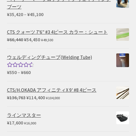
¥715
ブーツ
–
価
¥
35,420
–
¥
45,100
¥825
格
帯:
CTS クォーツ 7'6" #3 4ピース カラー：シュート
¥35,420
元
現
¥
66,440
¥
54,450
¥
49,500
–
の
在
¥45,100
価
の
ウェルディングチューブ(Welding Tube)
格
価
は
格
価
¥
550
–
¥
660
5段階中
¥66,440
は
格
4.67
の評
で
¥54,450
帯:
価
CTS/H.OKADA アフィニティX 9' #8 4ピース
し
で
¥550
元
現
¥
136,763
¥
114,400
¥
104,000
た。
す。
–
の
在
¥660
価
の
ラインマスター
格
価
¥
17,600
¥
16,000
は
格
¥136,763
は