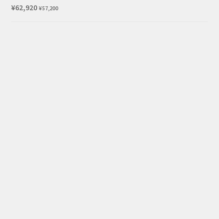
¥
62,920
¥
57,200