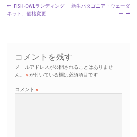
k
投
前
次
FISH-OWLランディング
新生パタゴニア・ウェーダ
の
の
ネット、価格変更
ー
稿
投
投
ナ
稿:
稿:
ビ
ゲ
コメントを残す
ー
メールアドレスが公開されることはありませ
シ
ん。
※
が付いている欄は必須項目です
ョ
コメント
※
ン