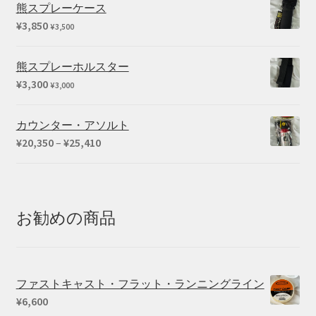
熊スプレーケース
¥
3,850
¥
3,500
熊スプレーホルスター
¥
3,300
¥
3,000
カウンター・アソルト
価
¥
20,350
–
¥
25,410
格
帯:
¥20,350
–
お勧めの商品
¥25,410
ファストキャスト・フラット・ランニングライン
¥
6,600