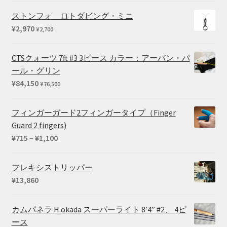
¥169,290
ストンフォ ロトダビング・ミニ
¥
2,970
¥
2,700
CTSクォーツ 7ft #3 3ピース カラー：アーバン・パ
ール・グリン
¥
84,150
¥
76,500
フィンガーガード2フィンガータイプ（Finger
Guard 2 fingers)
価
¥
715
–
¥
1,100
格
帯:
フレキシストリッパー
¥715
¥
13,860
–
¥1,100
カムパネラ H.okada スーパーライト 8’4” #2、 4ピ
ース