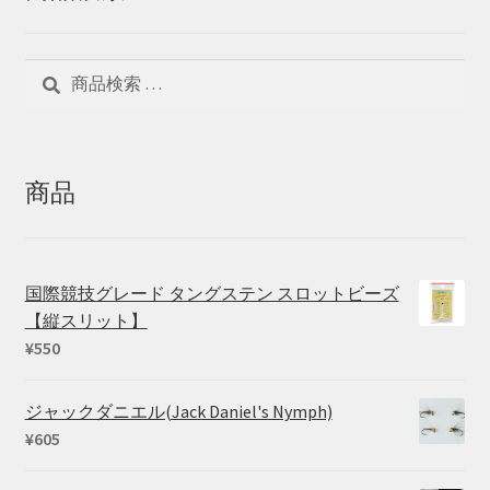
検
検
索
索
対
象:
商品
国際競技グレード タングステン スロットビーズ
【縦スリット】
¥
550
ジャックダニエル(Jack Daniel's Nymph)
¥
605