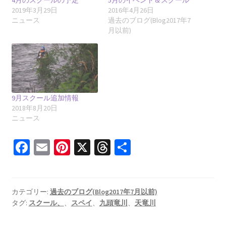
4月のスクールの予定
5月のイベント＆スクール
2019年3月29日
2016年4月26日
ニュース
過去のブログ(Blog2017年7
月以前)
9月スクール追加情報
2018年8月20日
ニュース
Fa
E
Pi
X
T
共
ce
m
nt
hr
有
b
ai
er
ea
o
l
es
ds
カテゴリー:
過去のブログ(Blog2017年7月以前)
タグ:
スクール、
、
スペイ
、
九頭竜川
、
天竜川
o
t