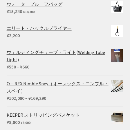
ウォータープルーフバッグ
で
¥114,400
¥
15,840
¥
14,400
し
で
た。
す。
エリート・ハックルプライヤー
¥
2,200
ウェルディングチューブ・ライト(Welding Tube
Light)
価
¥
550
–
¥
660
格
帯:
O－REX Nimble Spey（オーレックス・ニンブル・
¥550
スペイ）
–
価
¥
102,080
–
¥
169,290
¥660
格
帯:
KEEPER ストリッピングバスケット
¥102,080
¥
8,800
¥
8,000
–