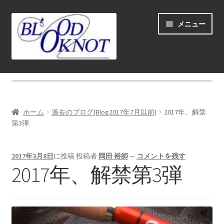
ナ
コ
メニュー
ビ
ン
ゲ
テ
ー
ン
シ
ツ
ホーム
ョ
へ
ン
ス
Fly fishing guide (for coustmers abroad)
へ
キ
ホーム
過去のブログ(Blog2017年7月以前)
2017年、解禁
ス
ッ
サ
第3弾
ショップ
キ
プ
ブ
ッ
メ
サ
学ぶ(Learn)
プ
2017年3月8日
に投稿
投稿者
岡田 裕師
—
コメントを残す
ニ
ブ
2017年、解禁第3弾
ュ
メ
サ
個人レッスン＆ガイド(Lesson & Guide)
ー
ニ
ブ
を
ュ
メ
サ
イベント
展
ー
ニ
ブ
開