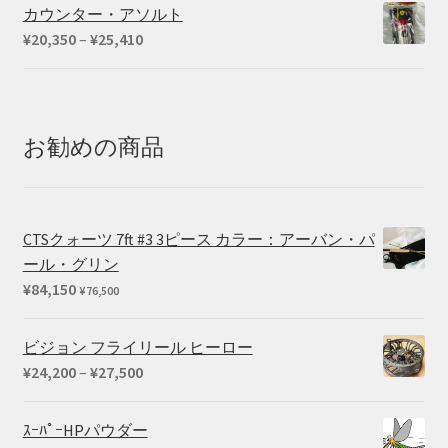
カウンター・アソルト
価
¥
20,350
–
¥
25,410
格
帯:
¥20,350
–
お勧めの商品
¥25,410
CTSクォーツ 7ft #3 3ピース カラー：アーバン・パ
ール・グリン
¥
84,150
¥
76,500
ビジョン フライリール ヒーロー
価
¥
24,200
–
¥
27,500
格
帯:
ｽｰﾊﾟｰHPパウダー
¥24,200