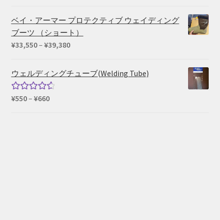
¥169,290
ベイ・アーマー プロテクティブ ウェイディング
ブーツ （ショート）
価
¥
33,550
–
¥
39,380
格
帯:
ウェルディングチューブ(Welding Tube)
¥33,550
–
価
¥
550
–
¥
660
5段階中
¥39,380
格
4.67
の評
帯:
価
¥550
–
¥660