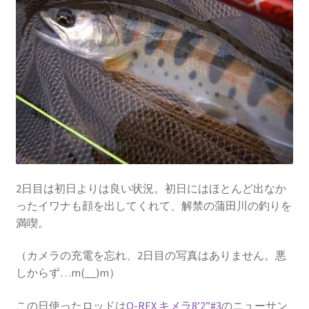
2日目は初日よりは良い状況。初日にはほとんど出なか
ったイワナも顔を出してくれて、解禁の蒲田川の釣りを
満喫。
（カメラの充電を忘れ、2日目の写真はありません。悪
しからず…m(__)m）
この日使ったロッドは
O-REX キメラ8’2”#3
のニューサン