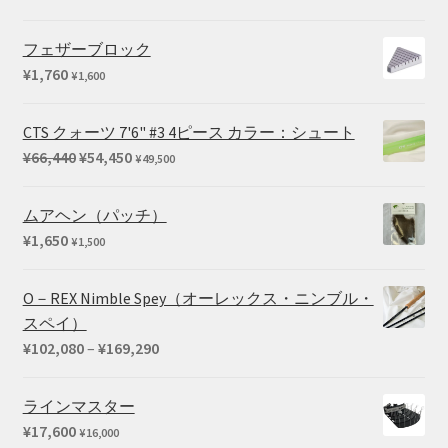
フェザーブロック
¥
1,760
¥
1,600
CTS クォーツ 7'6" #3 4ピース カラー：シュート
元
現
¥
66,440
¥
54,450
¥
49,500
の
在
価
の
ムアヘン（パッチ）
格
価
¥
1,650
¥
1,500
は
格
¥66,440
は
O－REX Nimble Spey（オーレックス・ニンブル・
で
¥54,450
スペイ）
し
で
価
¥
102,080
–
¥
169,290
た。
す。
格
帯:
ラインマスター
¥102,080
¥
17,600
¥
16,000
–