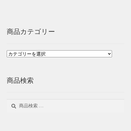
商品カテゴリー
商品検索
検
検
索
索
対
象: