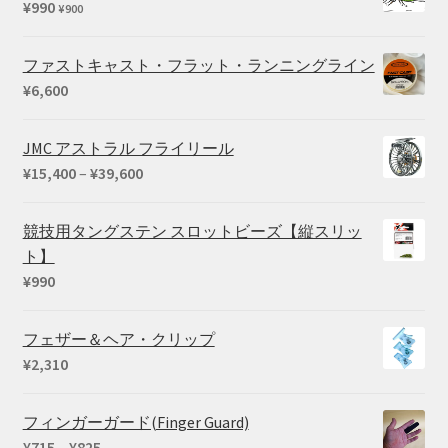
¥
990
¥
900
–
¥27,500
ファストキャスト・フラット・ランニングライン
¥
6,600
JMC アストラル フライリール
価
¥
15,400
–
¥
39,600
格
帯:
競技用タングステン スロットビーズ【縦スリッ
¥15,400
ト】
–
¥
990
¥39,600
フェザー＆ヘア・クリップ
¥
2,310
フィンガーガード(Finger Guard)
価
¥
715
–
¥
825