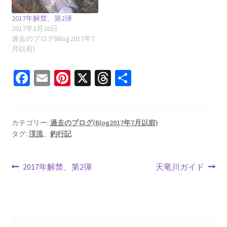
2017年解禁、第2弾
2017年2月20日
過去のブログ(Blog2017年7
月以前)
Fa
E
Pi
X
T
共
ce
m
nt
hr
有
b
ai
er
ea
o
l
es
ds
カテゴリー:
過去のブログ(Blog2017年7月以前)
タグ:
渓流
、
釣行記
o
t
k
投
前
次
2017年解禁、第2弾
天竜川ガイド
の
の
稿
投
投
ナ
稿:
稿: