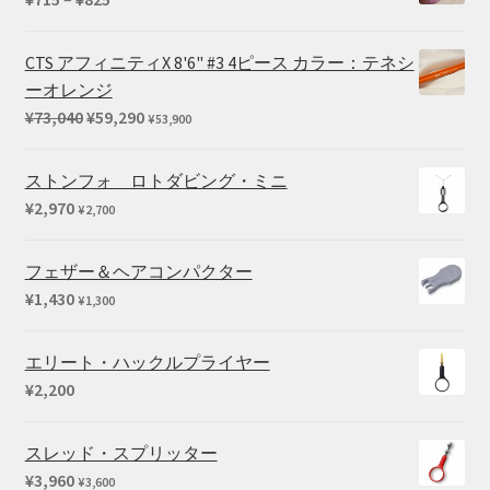
格
帯:
CTS アフィニティX 8'6" #3 4ピース カラー：テネシ
¥715
ーオレンジ
–
元
現
¥
73,040
¥
59,290
¥
53,900
¥825
の
在
価
の
ストンフォ ロトダビング・ミニ
格
価
¥
2,970
¥
2,700
は
格
¥73,040
は
フェザー＆ヘアコンパクター
で
¥59,290
¥
1,430
¥
1,300
し
で
た。
す。
エリート・ハックルプライヤー
¥
2,200
スレッド・スプリッター
¥
3,960
¥
3,600