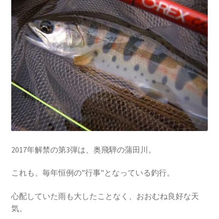
を
ュ
メ
お問い合わせ(Contact)
展
ー
ニ
開
を
ュ
特定商取引法に関わる表示
展
ー
開
を
広告の配信について
展
開
ブログ
マイアカウント
2017年解禁の第3弾は、奥飛騨の蒲田川。
これも、毎年恒例の”行事”となっている釣行。
心配していた雨も大したことなく、おおむね良好な天
気。