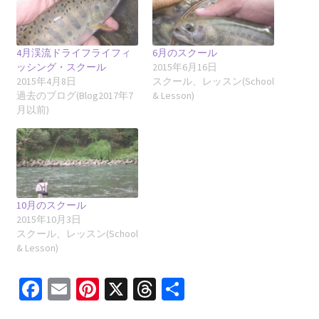
4月渓流ドライフライフィ
6月のスクール
ッシング・スクール
2015年6月16日
2015年4月8日
スクール、レッスン(School
過去のブログ(Blog2017年7
& Lesson)
月以前)
10月のスクール
2015年10月3日
スクール、レッスン(School
& Lesson)
Fa
E
Pi
X
T
共
ce
m
nt
hr
有