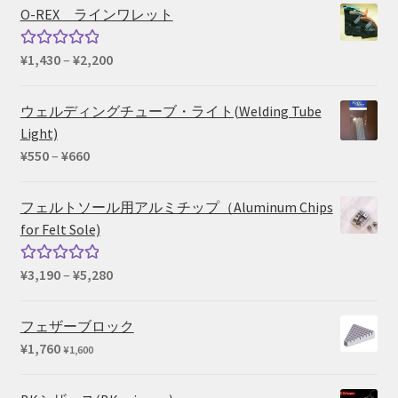
O-REX ラインワレット
価
¥
1,430
–
¥
2,200
5段階中
格
5.00
の評価
帯:
ウェルディングチューブ・ライト(Welding Tube
¥1,430
Light)
–
価
¥
550
–
¥
660
¥2,200
格
帯:
フェルトソール用アルミチップ（Aluminum Chips
¥550
for Felt Sole)
–
¥660
価
¥
3,190
–
¥
5,280
5段階中
格
5.00
の評価
帯:
フェザーブロック
¥3,190
¥
1,760
¥
1,600
–
¥5,280