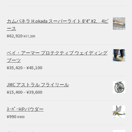
カムパネラ H.okada スーパーライト 8’4” #2、 4ピ
ース
¥
62,920
¥
57,200
ベイ・アーマー プロテクティブ ウェイディング
ブーツ
価
¥
35,420
–
¥
45,100
格
帯:
JMC アストラル フライリール
¥35,420
価
¥
15,400
–
¥
39,600
–
格
¥45,100
帯:
ｽｰﾊﾟｰHPパウダー
¥15,400
¥
990
¥
900
–
¥39,600