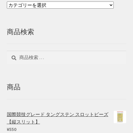
商品検索
検
検
索
索
対
象:
商品
国際競技グレード タングステン スロットビーズ
【縦スリット】
¥
550