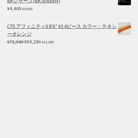
BKシザース(BK scissors)
¥
4,400
¥
4,000
CTS アフィニティX 8'6" #3 4ピース カラー：テネシ
ーオレンジ
元
現
¥
73,040
¥
59,290
¥
53,900
の
在
価
の
格
価
は
格
¥73,040
は
で
¥59,290
し
で
た。
す。