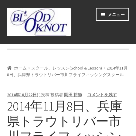
ナ
コ
メニュー
ビ
ン
ゲ
テ
ー
ン
シ
ツ
ホーム
ョ
へ
ン
ス
Fly fishing guide (for coustmers abroad)
へ
キ
ホーム
スクール、レッスン(School & Lesson)
2014年11月
ス
ッ
サ
8日、兵庫県トラウトリバー市川フライフィッシングスクール
ショップ
キ
プ
ブ
ッ
メ
サ
学ぶ(Learn)
プ
2014年10月22日
に投稿
投稿者
岡田 裕師
—
コメントを残す
ニ
ブ
2014年11月8日、兵庫
ュ
メ
サ
個人レッスン＆ガイド(Lesson & Guide)
ー
ニ
ブ
県トラウトリバー市
を
ュ
メ
サ
イベント
展
ー
ニ
ブ
開