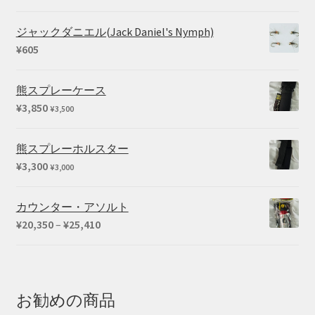
ジャックダニエル(Jack Daniel's Nymph)
¥
605
熊スプレーケース
¥
3,850
¥
3,500
熊スプレーホルスター
¥
3,300
¥
3,000
カウンター・アソルト
価
¥
20,350
–
¥
25,410
格
帯:
¥20,350
–
お勧めの商品
¥25,410