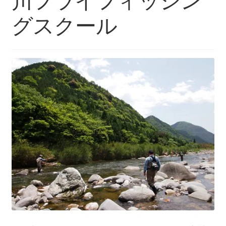
川フライフィッシン
を
ュ
メ
お問い合わせ(Contact)
展
ー
ニ
グスクール
開
を
ュ
特定商取引法に関わる表示
展
ー
開
を
広告の配信について
展
開
ブログ
マイアカウント