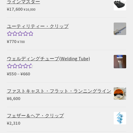
ラインマスター
¥
17,600
¥
16,000
ユーティリティー・クリップ
¥
770
5段階中
¥
700
5.00
の評価
ウェルディングチューブ(Welding Tube)
価
¥
550
–
¥
660
5段階中
格
4.67
の評
帯:
価
ファストキャスト・フラット・ランニングライン
¥550
¥
6,600
–
¥660
フェザー＆ヘア・クリップ
¥
2,310