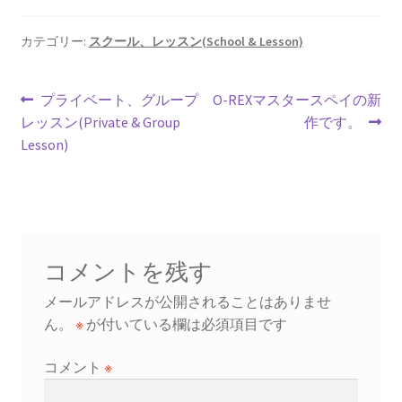
b
ai
er
ea
o
l
es
ds
カテゴリー:
スクール、レッスン(School & Lesson)
o
t
投
k
前
次
プライベート、グループ
O-REXマスタースペイの新
の
の
レッスン(Private & Group
作です。
稿
投
投
Lesson)
ナ
稿:
稿:
ビ
ゲ
ー
コメントを残す
シ
メールアドレスが公開されることはありませ
ん。
※
が付いている欄は必須項目です
ョ
コメント
※
ン