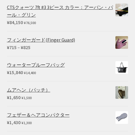
CTSクォーツ 7ft #3 3ピース カラー：アーバン・パ
ール・グリン
¥
84,150
¥
76,500
フィンガーガード(Finger Guard)
価
¥
715
–
¥
825
格
帯:
ウォータープルーフバッグ
¥715
¥
15,840
¥
14,400
–
¥825
ムアヘン（パッチ）
¥
1,650
¥
1,500
フェザー＆ヘアコンパクター
¥
1,430
¥
1,300