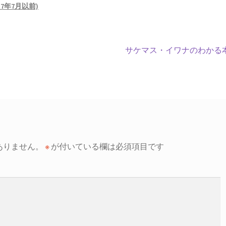
17年7月以前)
次
サケマス・イワナのわかる
の
投
稿:
ありません。
※
が付いている欄は必須項目です