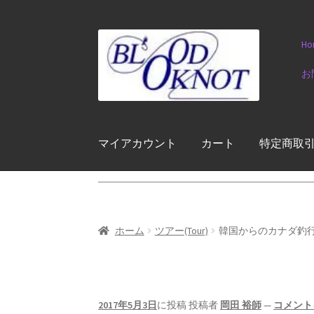
ナ
コ
Ho
ビ
ン
ゲ
テ
お
ー
ン
シ
ツ
ョ
へ
ン
ス
マイアカウント
カート
特定商取
へ
キ
ス
ッ
キ
プ
ッ
プ
ホーム
ツアー(Tour)
韓国からのカナダ釣
2017年5月3日
に投稿
投稿者
岡田 裕師
—
コメント