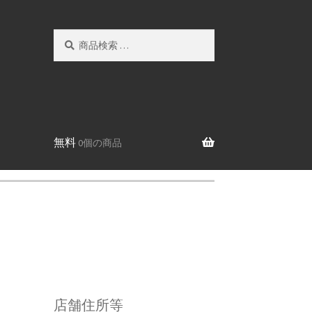
検
検
索
索
対
象:
無料
0個の商品
店舗住所等