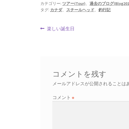
o
l
es
ds
カテゴリー:
ツアー(Tour)
、
過去のブログ(Blog20
タグ:
カナダ
、
スチールヘッド
、
釣行記
o
t
k
投
前
楽しい誕生日
の
稿
投
ナ
稿:
ビ
ゲ
コメントを残す
ー
メールアドレスが公開されることは
シ
コメント
※
ョ
ン