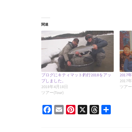
関連
ブログにキティマット釣行2018をアッ
201
プしました。
2017
2018年4月18日
ツアー(
ツアー(Tour)
Fa
E
Pi
X
T
共
ce
m
nt
hr
有
b
ai
er
ea