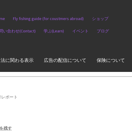
me
Fly fishing guide (for coustmers abroad)
ショップ
問い合わせ(Contact)
学ぶ(Learn)
イベント
ブログ
引法に関わる表示
広告の配信について
保険について
行レポート
を残す