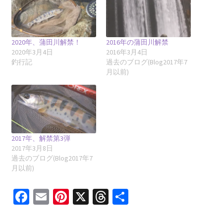
2020年、蒲田川解禁！
2016年の蒲田川解禁
2020年3月4日
2016年3月4日
釣行記
過去のブログ(Blog2017年7
月以前)
2017年、解禁第3弾
2017年3月8日
過去のブログ(Blog2017年7
月以前)
Fa
E
Pi
X
T
共
ce
m
nt
hr
有