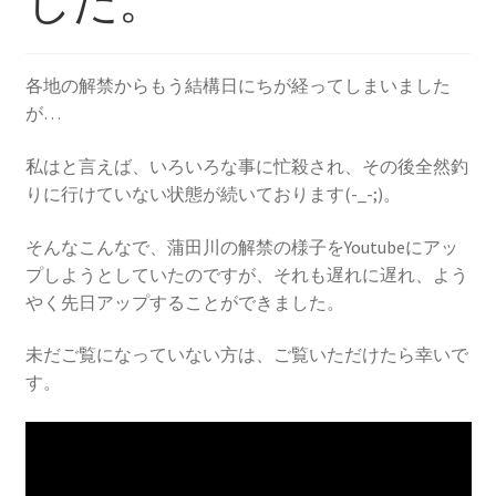
した。
を
ュ
メ
お問い合わせ(Contact)
展
ー
ニ
開
を
ュ
特定商取引法に関わる表示
各地の解禁からもう結構日にちが経ってしまいました
展
ー
が…
開
を
広告の配信について
展
私はと言えば、いろいろな事に忙殺され、その後全然釣
開
ブログ
りに行けていない状態が続いております(-_-;)。
そんなこんなで、蒲田川の解禁の様子をYoutubeにアッ
マイアカウント
プしようとしていたのですが、それも遅れに遅れ、よう
やく先日アップすることができました。
未だご覧になっていない方は、ご覧いただけたら幸いで
す。