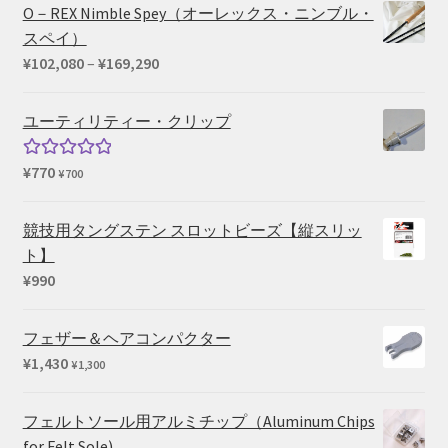
帯:
O－REX Nimble Spey（オーレックス・ニンブル・
¥35,420
スペイ）
–
価
¥
102,080
–
¥
169,290
¥45,100
格
帯:
ユーティリティー・クリップ
¥102,080
–
¥
770
5段階中
¥
700
¥169,290
5.00
の評価
競技用タングステン スロットビーズ【縦スリッ
ト】
¥
990
フェザー＆ヘアコンパクター
¥
1,430
¥
1,300
フェルトソール用アルミチップ（Aluminum Chips
for Felt Sole)