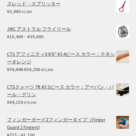
スレッド・スプリッター
¥
3,960
¥
3,600
JMC アストラル フライリール
価
¥
15,400
–
¥
39,600
格
帯:
CTS アフィニティX 8'6" #3 4ピース カラー：テネシ
¥15,400
ーオレンジ
–
元
現
¥
73,040
¥
59,290
¥
53,900
¥39,600
の
在
価
の
CTSクォーツ 7ft #3 3ピース カラー：アーバン・パ
格
価
ール・グリン
は
格
¥
84,150
¥
76,500
¥73,040
は
で
¥59,290
フィンガーガード2フィンガータイプ（Finger
し
で
Guard 2 fingers)
た。
す。
価
¥
715
–
¥
1,100