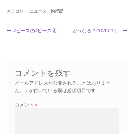
b
ai
er
ea
o
l
es
ds
カテゴリー:
ニュース
、
釣行記
o
t
投
k
前
次
2ピースの4ピース化
どうなる？COVID-19。
の
の
稿
投
投
ナ
稿:
稿:
ビ
コメントを残す
ゲ
メールアドレスが公開されることはありませ
ー
ん。
※
が付いている欄は必須項目です
シ
コメント
※
ョ
ン