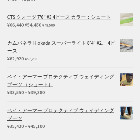
格
帯:
CTS クォーツ 7'6" #3 4ピース カラー：シュート
¥715
元
現
¥
66,440
¥
54,450
¥
49,500
–
の
在
¥1,100
価
の
カムパネラ H.okada スーパーライト 8’4” #2、 4ピ
格
価
ース
は
格
¥
62,920
¥
57,200
¥66,440
は
で
¥54,450
ベイ・アーマー プロテクティブ ウェイディング
し
で
ブーツ （ショート）
た。
す。
価
¥
33,550
–
¥
39,380
格
帯:
ベイ・アーマー プロテクティブ ウェイディング
¥33,550
ブーツ
–
価
¥
35,420
–
¥
45,100
¥39,380
格