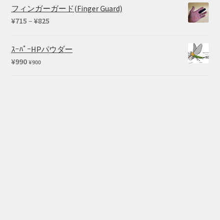
フィンガーガード(Finger Guard)
価
¥
715
–
¥
825
格
帯:
ｽｰﾊﾟｰHPパウダー
¥715
¥
990
¥
900
–
¥825