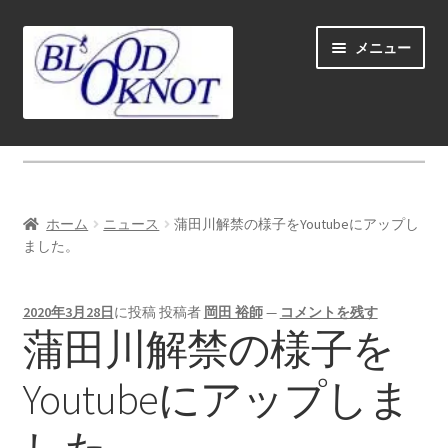
ナ
コ
メニュー
ビ
ン
ゲ
テ
ー
ン
シ
ツ
ホーム
ョ
へ
ン
ス
Fly fishing guide (for coustmers abroad)
へ
キ
ホーム
ニュース
蒲田川解禁の様子をYoutubeにアップし
ス
ッ
サ
ました。
ショップ
キ
プ
ブ
ッ
メ
サ
学ぶ(Learn)
プ
2020年3月28日
に投稿
投稿者
岡田 裕師
—
コメントを残す
ニ
ブ
蒲田川解禁の様子を
ュ
メ
サ
個人レッスン＆ガイド(Lesson & Guide)
ー
ニ
ブ
Youtubeにアップしま
を
ュ
メ
サ
イベント
展
ー
ニ
ブ
開