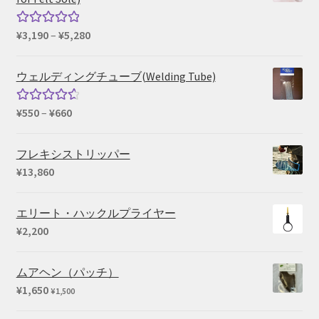
価
¥
3,190
–
¥
5,280
5段階中
格
5.00
の評価
帯:
ウェルディングチューブ(Welding Tube)
¥3,190
–
価
¥
550
–
¥
660
5段階中
¥5,280
格
4.67
の評
帯:
価
フレキシストリッパー
¥550
¥
13,860
–
¥660
エリート・ハックルプライヤー
¥
2,200
ムアヘン（パッチ）
¥
1,650
¥
1,500