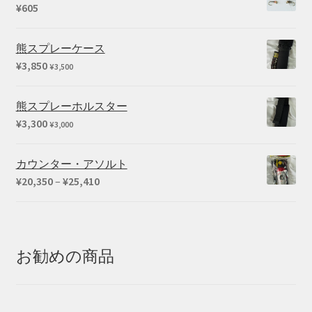
¥
605
熊スプレーケース
¥
3,850
¥
3,500
熊スプレーホルスター
¥
3,300
¥
3,000
カウンター・アソルト
価
¥
20,350
–
¥
25,410
格
帯:
¥20,350
–
お勧めの商品
¥25,410