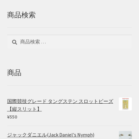
商品検索
検
検
索
索
対
象:
商品
国際競技グレード タングステン スロットビーズ
【縦スリット】
¥
550
ジャックダニエル(Jack Daniel's Nymph)