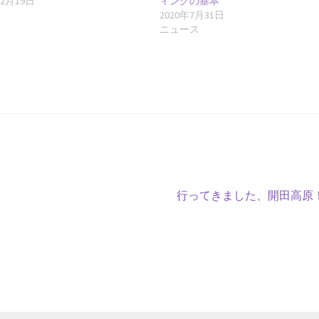
年2月19日
ィングの基本
記
2020年7月31日
ニュース
次
行ってきました、開田高原
の
投
稿: