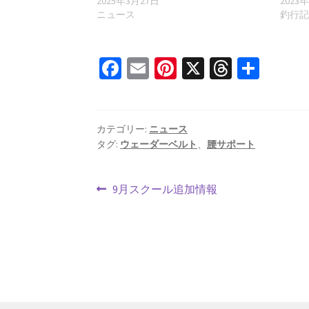
2025年3月27日
2023
ニュース
釣行
Fa
E
Pi
X
T
共
ce
m
nt
hr
有
b
ai
er
ea
o
l
es
ds
カテゴリー:
ニュース
タグ:
ウェーダーベルト
、
腰サポート
o
t
k
投
前
9月スクール追加情報
の
稿
投
ナ
稿:
ビ
ゲ