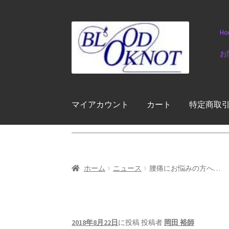
ナ
コ
Ho
ビ
ン
ゲ
テ
お
ー
ン
シ
ツ
ョ
へ
ン
ス
マイアカウント
カート
特定商取
へ
キ
ス
ッ
キ
プ
ッ
プ
ホーム
ニュース
腰痛にお悩みの方へ…
2018年8月22日
に投稿
投稿者
岡田 裕師