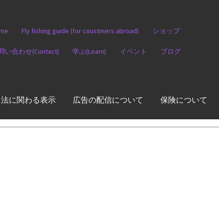
me
Fly fishing guide (for coustmers abroad)
ショップ
問い合わせ(Contact)
学ぶ(Learn)
イベント
ブログ
引法に関わる表示
広告の配信について
保険について