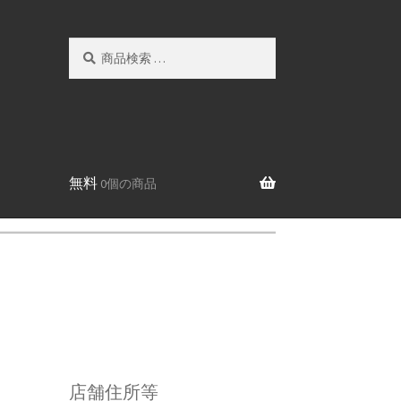
検
検
索
索
対
象:
無料
0個の商品
店舗住所等