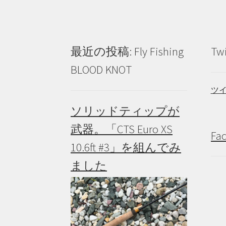
ー
シ
ョ
最近の投稿: Fly Fishing
Tw
ン
BLOOD KNOT
ツ
ソリッドティップが
武器。「CTS Euro XS
Fa
10.6ft #3」を組んでみ
ました