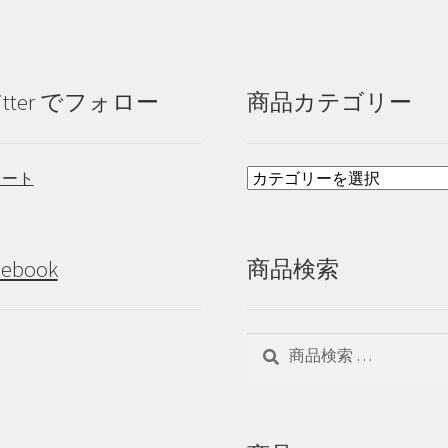
itter でフォロー
商品カテゴリー
イート
cebook
商品検索
検
検
索
索
対
象: