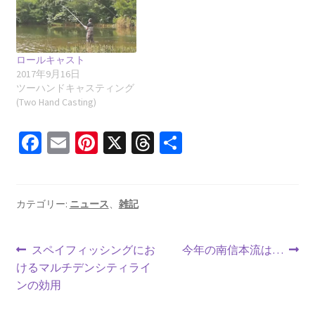
ロールキャスト
2017年9月16日
ツーハンドキャスティング
(Two Hand Casting)
Fa
E
Pi
X
T
共
ce
m
nt
hr
有
b
ai
er
ea
o
l
es
ds
カテゴリー:
ニュース
、
雑記
o
t
投
k
前
次
スペイフィッシングにお
今年の南信本流は…
の
の
けるマルチデンシティライ
稿
投
投
ンの効用
ナ
稿:
稿: