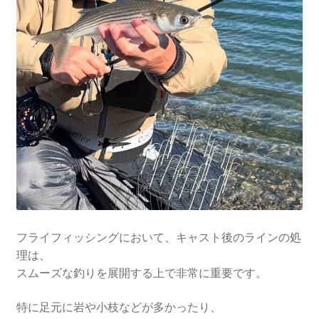
を
ュ
メ
お問い合わせ(Contact)
展
ー
ニ
開
を
ュ
特定商取引法に関わる表示
展
ー
開
を
広告の配信について
展
開
ブログ
マイアカウント
フライフィッシングにおいて、キャスト後のラインの処
理は、
スムーズな釣りを展開する上で非常に重要です。
特に足元に岩や小枝などが多かったり、