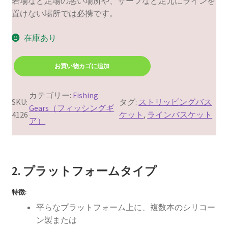
岩場など足場の悪い場所や、サーフなど足元にラインを
置けない場所では必携です。
在庫あり
K
お買い物カゴに追加
E
E
カテゴリー:
Fishing
P
SKU:
タグ:
ストリッピングバス
Gears（フィッシングギ
E
4126
ケット
, 
ラインバスケット
ア）
R
ス
ト
リ
2. プラットフォームタイプ
ッ
ピ
特徴:
ン
平らなプラットフォーム上に、複数本のシリコー
グ
ン製または
バ