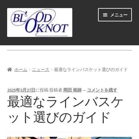
ナ
コ
メニュー
ビ
ン
ゲ
テ
ー
ン
シ
ツ
ホーム
ョ
へ
ン
ス
Fly fishing guide (for coustmers abroad)
へ
キ
ホーム
ニュース
最適なラインバスケット選びのガイド
ス
ッ
サ
ショップ
キ
プ
ブ
ッ
2025年3月27日
に投稿
投稿者
岡田 裕師
—
コメントを残す
メ
サ
学ぶ(Learn)
最適なラインバスケ
プ
ニ
ブ
ュ
メ
サ
個人レッスン＆ガイド(Lesson & Guide)
ット選びのガイド
ー
ニ
ブ
を
ュ
メ
サ
イベント
展
ー
ニ
ブ
開