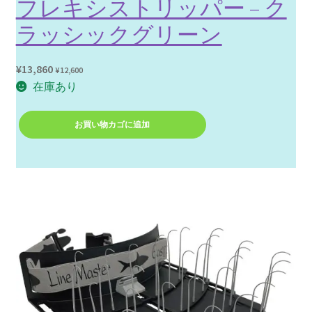
フレキシストリッパー – ク
ラッシックグリーン
¥
13,860
¥
12,600
在庫あり
フ
お買い物カゴに追加
レ
キ
シ
ス
ト
リ
ッ
パ
ー
個