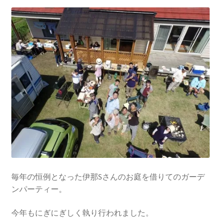
を
ュ
メ
お問い合わせ(Contact)
展
ー
ニ
開
を
ュ
特定商取引法に関わる表示
展
ー
開
を
広告の配信について
展
開
ブログ
マイアカウント
毎年の恒例となった伊那Sさんのお庭を借りてのガーデ
ンパーティー。
今年もにぎにぎしく執り行われました。