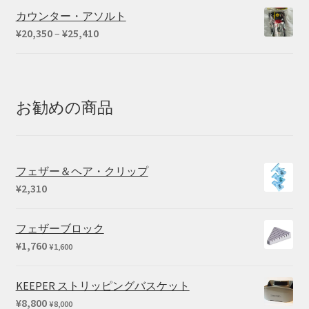
カウンター・アソルト
価
¥
20,350
–
¥
25,410
格
帯:
¥20,350
–
お勧めの商品
¥25,410
フェザー＆ヘア・クリップ
¥
2,310
フェザーブロック
¥
1,760
¥
1,600
KEEPER ストリッピングバスケット
¥
8,800
¥
8,000