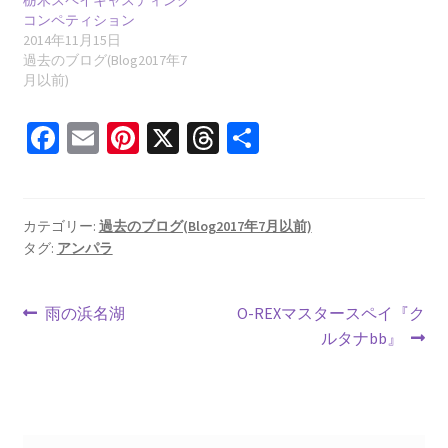
栃木スペイキャスティング
コンペティション
2014年11月15日
過去のブログ(Blog2017年7
月以前)
Fa
E
Pi
X
T
共
ce
m
nt
hr
有
b
ai
er
ea
o
l
es
ds
カテゴリー:
過去のブログ(Blog2017年7月以前)
タグ:
アンパラ
o
t
k
投
前
次
雨の浜名湖
O-REXマスタースペイ『ク
の
の
ルタナbb』
稿
投
投
ナ
稿:
稿:
ビ