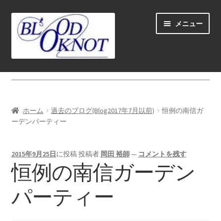
ナ
コ
メニュー
ビ
ン
ゲ
テ
ー
ン
シ
ツ
ホーム
ョ
へ
ン
ス
Fly fishing guide (for coustmers abroad)
へ
キ
ホーム
過去のブログ(Blog2017年7月以前)
恒例の南信ガ
ス
ッ
サ
ーデンパーティー
ショップ
キ
プ
ブ
ッ
メ
サ
学ぶ(Learn)
プ
2015年9月25日
に投稿
投稿者
岡田 裕師
—
コメントを残す
ニ
ブ
恒例の南信ガーデン
ュ
メ
サ
個人レッスン＆ガイド(Lesson & Guide)
ー
ニ
ブ
パーティー
を
ュ
メ
サ
イベント
展
ー
ニ
ブ
開