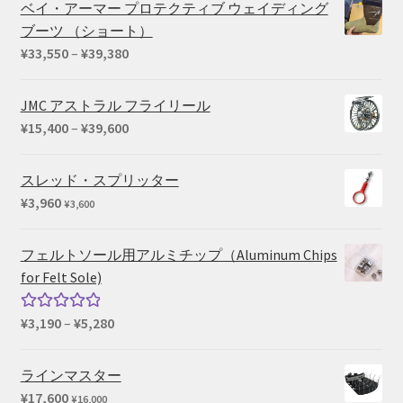
ベイ・アーマー プロテクティブ ウェイディング
ブーツ （ショート）
価
¥
33,550
–
¥
39,380
格
帯:
JMC アストラル フライリール
¥33,550
価
¥
15,400
–
¥
39,600
–
格
¥39,380
帯:
スレッド・スプリッター
¥15,400
¥
3,960
¥
3,600
–
¥39,600
フェルトソール用アルミチップ（Aluminum Chips
for Felt Sole)
価
¥
3,190
–
¥
5,280
5段階中
格
5.00
の評価
帯:
ラインマスター
¥3,190
¥
17,600
¥
16,000