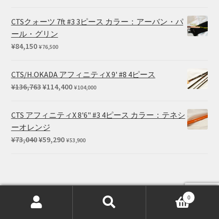
格
帯:
CTSクォーツ 7ft #3 3ピース カラー：アーバン・パ
¥715
ール・グリン
–
¥
84,150
¥
76,500
¥825
CTS/H.OKADA アフィニティX 9' #8 4ピース
元
現
¥
136,763
¥
114,400
¥
104,000
の
在
価
の
CTS アフィニティX 8'6" #3 4ピース カラー：テネシ
格
価
ーオレンジ
は
格
元
現
¥
73,040
¥
59,290
¥
53,900
¥136,763
は
の
在
で
¥114,400
価
の
し
で
格
価
た。
す。
は
格
0
¥73,040
は
検
検
で
¥59,290