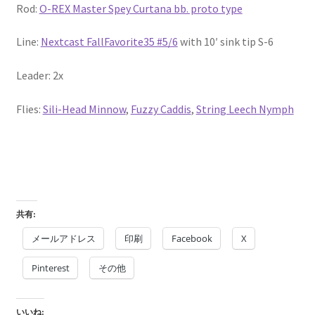
Rod:
O-REX Master Spey Curtana bb. proto type
Line:
Nextcast FallFavorite35 #5/6
with 10′ sink tip S-6
Leader: 2x
Flies:
Sili-Head Minnow
,
Fuzzy Caddis
,
String Leech Nymph
共有:
メールアドレス
印刷
Facebook
X
Pinterest
その他
いいね: