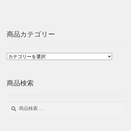
商品カテゴリー
商品検索
検
検
索
索
対
象: