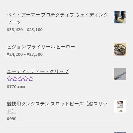
ベイ・アーマー プロテクティブ ウェイディング
ブーツ
価
¥
35,420
–
¥
45,100
格
帯:
ビジョン フライリール ヒーロー
¥35,420
価
¥
24,200
–
¥
27,500
–
格
¥45,100
帯:
ユーティリティー・クリップ
¥24,200
–
¥
770
5段階中
¥
700
¥27,500
5.00
の評価
競技用タングステン スロットビーズ【縦スリッ
ト】
¥
990