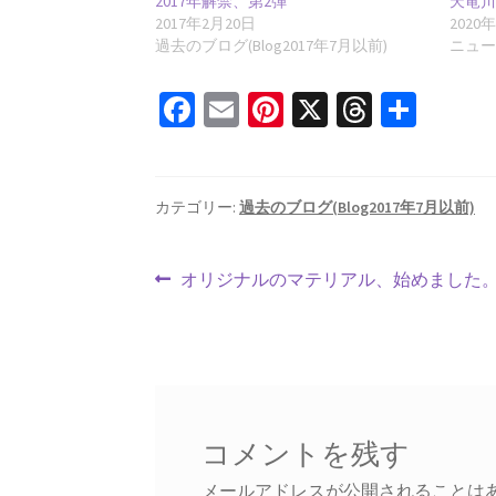
2017年解禁、第2弾
天竜川
2017年2月20日
2020
過去のブログ(Blog2017年7月以前)
ニュ
Fa
E
Pi
X
T
共
ce
m
nt
hr
有
b
ai
er
ea
o
l
es
ds
カテゴリー:
過去のブログ(Blog2017年7月以前)
o
t
投
k
前
オリジナルのマテリアル、始めました
の
稿
投
ナ
稿:
ビ
ゲ
コメントを残す
ー
メールアドレスが公開されることは