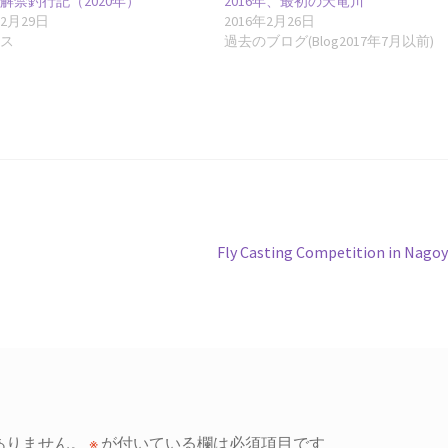
解禁釣行記（2020年）
2016年、最初の天竜川
年2月29日
2016年2月26日
ース
過去のブログ(Blog2017年7月以前)
次
。
Fly Casting Competition in Nago
の
投
稿:
ありません。
※
が付いている欄は必須項目です