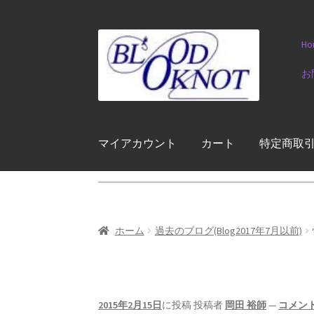
ナ
コ
Ho
ビ
ン
ゲ
テ
お
ー
ン
シ
ツ
ョ
へ
ン
ス
マイアカウント
カート
特定商取
へ
キ
ス
ッ
キ
プ
ッ
プ
ホーム
過去のブログ(Blog2017年7月以前)
2015年2月15日
に投稿
投稿者
岡田 裕師
—
コメン