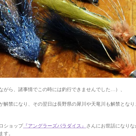
ながら、諸事情でこの時には釣行できませんでした…）、
が解禁になり、その翌日は長野県の犀川や天竜川も解禁となり
ロショップ
『アングラーズパラダイス』
さんにお世話になりな
ます。