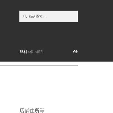
検
検
索
索
対
象:
無料
0個の商品
店舗住所等