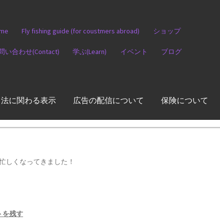
me
Fly fishing guide (for coustmers abroad)
ショップ
問い合わせ(Contact)
学ぶ(Learn)
イベント
ブログ
引法に関わる表示
広告の配信について
保険について
忙しくなってきました！
トを残す