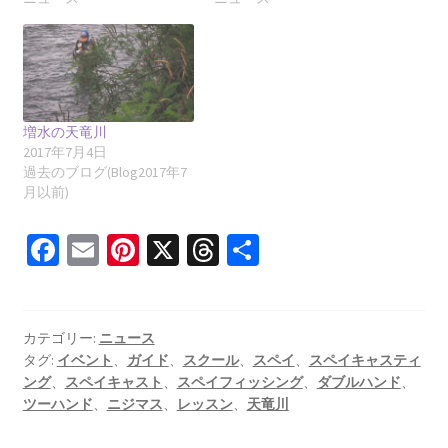
増水の天竜川
2017年7月4日
過去のブログ(Blog2017年7
月以前)
Fa
E
Pi
X
T
共
ce
m
nt
hr
有
b
ai
er
ea
o
l
es
ds
カテゴリー:
ニュース
タグ:
イベント
、
ガイド
、
スクール
、
スペイ
、
スペイキャスティ
o
t
ング
、
スペイキャスト
、
スペイフィッシング
、
ダブルハンド
、
k
ツーハンド
、
ニジマス
、
レッスン
、
天竜川