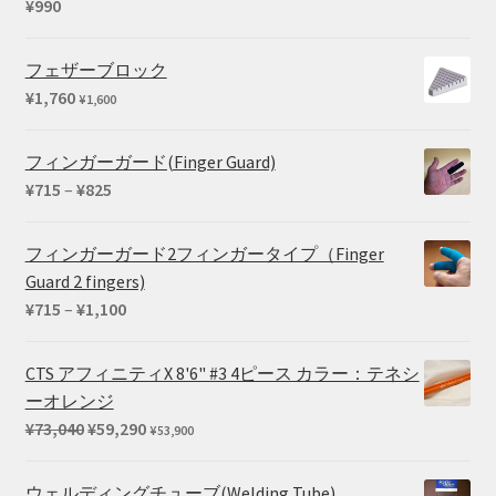
¥
990
フェザーブロック
¥
1,760
¥
1,600
フィンガーガード(Finger Guard)
価
¥
715
–
¥
825
格
帯:
フィンガーガード2フィンガータイプ（Finger
¥715
Guard 2 fingers)
–
価
¥
715
–
¥
1,100
¥825
格
帯:
CTS アフィニティX 8'6" #3 4ピース カラー：テネシ
¥715
ーオレンジ
–
元
現
¥
73,040
¥
59,290
¥
53,900
¥1,100
の
在
価
の
ウェルディングチューブ(Welding Tube)