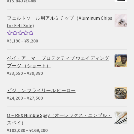
¥
15,840
¥
14,400
–
¥660
フェルトソール用アルミチップ（Aluminum Chips
for Felt Sole)
価
¥
3,190
–
¥
5,280
5段階中
格
5.00
の評価
帯:
ベイ・アーマー プロテクティブ ウェイディング
¥3,190
ブーツ （ショート）
–
価
¥
33,550
–
¥
39,380
¥5,280
格
帯:
ビジョン フライリール ヒーロー
¥33,550
価
¥
24,200
–
¥
27,500
–
格
¥39,380
帯:
O－REX Nimble Spey（オーレックス・ニンブル・
¥24,200
スペイ）
–
価
¥
102,080
–
¥
169,290