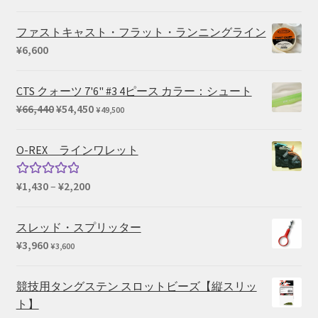
¥27,500
格
帯:
ファストキャスト・フラット・ランニングライン
¥102,080
¥
6,600
–
¥169,290
CTS クォーツ 7'6" #3 4ピース カラー：シュート
元
現
¥
66,440
¥
54,450
¥
49,500
の
在
価
の
O-REX ラインワレット
格
価
は
格
価
¥
1,430
–
¥
2,200
5段階中
¥66,440
は
格
5.00
の評価
で
¥54,450
帯:
スレッド・スプリッター
し
で
¥1,430
¥
3,960
¥
3,600
た。
す。
–
¥2,200
競技用タングステン スロットビーズ【縦スリッ
ト】