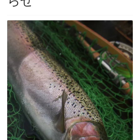
らせ
を
ュ
メ
お問い合わせ(Contact)
展
ー
ニ
開
を
ュ
特定商取引法に関わる表示
展
ー
開
を
広告の配信について
展
開
ブログ
マイアカウント