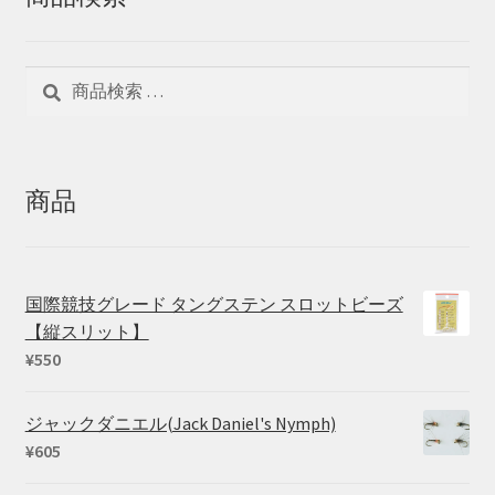
検
検
索
索
対
象:
商品
国際競技グレード タングステン スロットビーズ
【縦スリット】
¥
550
ジャックダニエル(Jack Daniel's Nymph)
¥
605