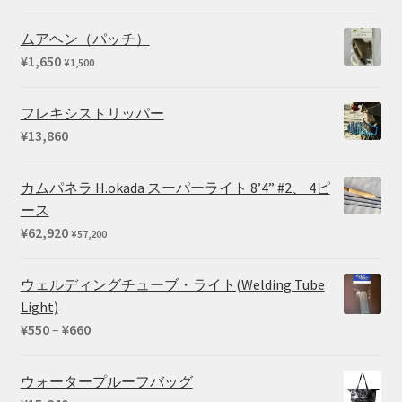
ムアヘン（パッチ）
¥
1,650
¥
1,500
フレキシストリッパー
¥
13,860
カムパネラ H.okada スーパーライト 8’4” #2、 4ピ
ース
¥
62,920
¥
57,200
ウェルディングチューブ・ライト(Welding Tube
Light)
価
¥
550
–
¥
660
格
帯:
ウォータープルーフバッグ
¥550