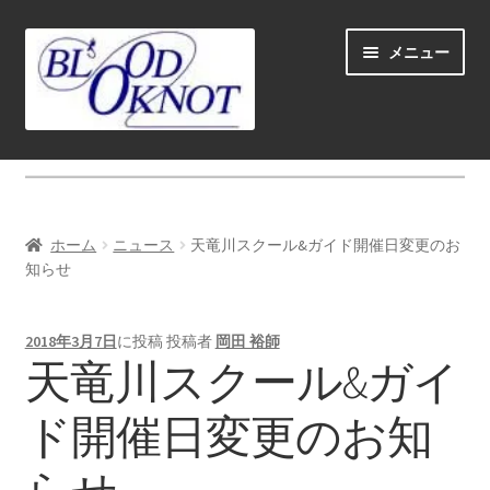
ナ
コ
メニュー
ビ
ン
ゲ
テ
ー
ン
シ
ツ
ホーム
ョ
へ
ン
ス
Fly fishing guide (for coustmers abroad)
へ
キ
ホーム
ニュース
天竜川スクール&ガイド開催日変更のお
ス
ッ
サ
知らせ
ショップ
キ
プ
ブ
ッ
メ
サ
学ぶ(Learn)
プ
2018年3月7日
に投稿
投稿者
岡田 裕師
ニ
ブ
天竜川スクール&ガイ
ュ
メ
サ
個人レッスン＆ガイド(Lesson & Guide)
ー
ニ
ブ
ド開催日変更のお知
を
ュ
メ
サ
イベント
展
ー
ニ
ブ
開