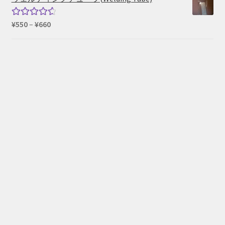
格
価
は
格
価
¥
550
–
¥
660
5段階中
¥73,040
は
格
4.67
の評
で
¥59,290
帯:
価
し
で
¥550
た。
す。
–
¥660