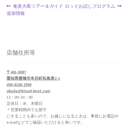
投
前
次
奄美大島ツアー＆ガイド
ロッドお試しプログラム
の
の
追加情報
稿
投
投
ナ
稿:
稿:
ビ
ゲ
店舗住所等
ー
シ
〒441-8087
愛知県豊橋市牟呂町松島東2-1
ョ
090-8188-2990
okada@blood-knot.com
ン
12：00~20：00
定休日：水、木曜日
＊営業時間内でも留守
にすることも多いので、お越しになるときは、事前にお電話や
e-mailなどでご確認いただけると幸いです。