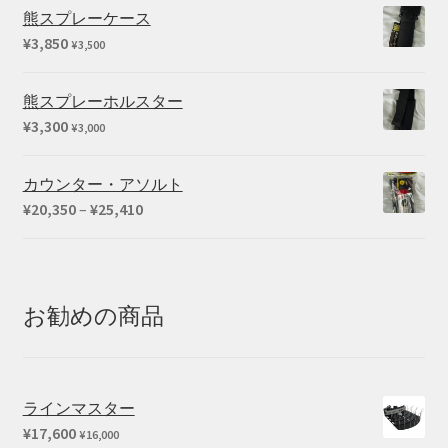
熊スプレーケース
¥
3,850
¥
3,500
熊スプレーホルスター
¥
3,300
¥
3,000
カウンター・アソルト
価
¥
20,350
–
¥
25,410
格
帯:
¥20,350
–
お勧めの商品
¥25,410
ラインマスター
¥
17,600
¥
16,000