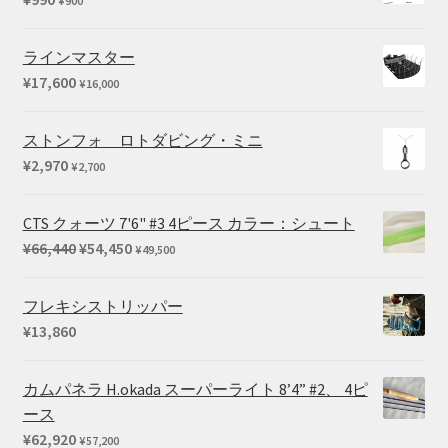
¥
900
ラインマスター
¥
17,600
¥
16,000
ストンフォ ロトダビング・ミニ
¥
2,970
¥
2,700
CTS クォーツ 7'6" #3 4ピース カラー：シュート
元
現
¥
66,440
¥
54,450
¥
49,500
の
在
価
の
フレキシストリッパー
格
価
¥
13,860
は
格
¥66,440
は
カムパネラ H.okada スーパーライト 8’4” #2、 4ピ
で
¥54,450
ース
し
で
¥
62,920
¥
57,200
た。
す。