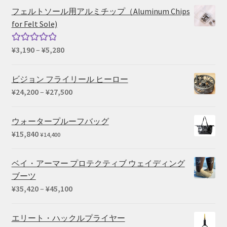
¥73,040
は
フェルトソール用アルミチップ（Aluminum Chips
で
¥59,290
for Felt Sole)
し
で
た。
す。
価
¥
3,190
–
¥
5,280
5段階中
格
5.00
の評価
帯:
ビジョン フライリール ヒーロー
¥3,190
価
¥
24,200
–
¥
27,500
–
格
¥5,280
帯:
ウォータープルーフバッグ
¥24,200
¥
15,840
¥
14,400
–
¥27,500
ベイ・アーマー プロテクティブ ウェイディング
ブーツ
価
¥
35,420
–
¥
45,100
格
帯:
エリート・ハックルプライヤー
¥35,420