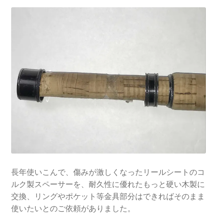
を
ュ
メ
お問い合わせ(Contact)
展
ー
ニ
開
を
ュ
特定商取引法に関わる表示
展
ー
開
を
広告の配信について
展
開
ブログ
マイアカウント
長年使いこんで、傷みが激しくなったリールシートのコ
ルク製スペーサーを、耐久性に優れたもっと硬い木製に
交換、リングやポケット等金具部分はできればそのまま
使いたいとのご依頼がありました。