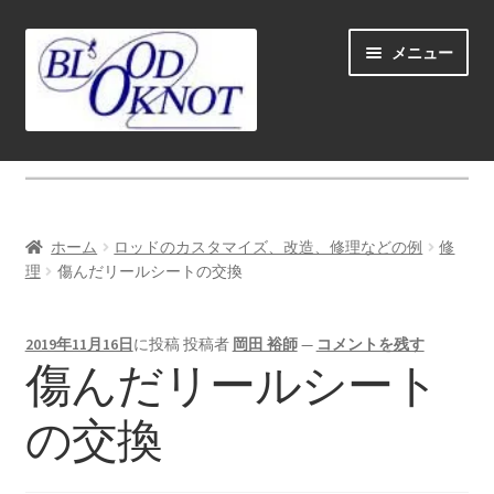
ナ
コ
メニュー
ビ
ン
ゲ
テ
ー
ン
シ
ツ
ホーム
ョ
へ
ン
ス
Fly fishing guide (for coustmers abroad)
へ
キ
ホーム
ロッドのカスタマイズ、改造、修理などの例
修
ス
ッ
サ
理
傷んだリールシートの交換
ショップ
キ
プ
ブ
ッ
メ
サ
学ぶ(Learn)
プ
2019年11月16日
に投稿
投稿者
岡田 裕師
—
コメントを残す
ニ
ブ
傷んだリールシート
ュ
メ
サ
個人レッスン＆ガイド(Lesson & Guide)
ー
ニ
ブ
の交換
を
ュ
メ
サ
イベント
展
ー
ニ
ブ
開