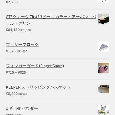
¥
2,200
–
¥45,100
CTSクォーツ 7ft #3 3ピース カラー：アーバン・パ
ール・グリン
¥
84,150
¥
76,500
フェザーブロック
¥
1,760
¥
1,600
フィンガーガード(Finger Guard)
価
¥
715
–
¥
825
格
帯:
KEEPER ストリッピングバスケット
¥715
¥
8,800
¥
8,000
–
¥825
ｽｰﾊﾟｰHPパウダー
¥
990