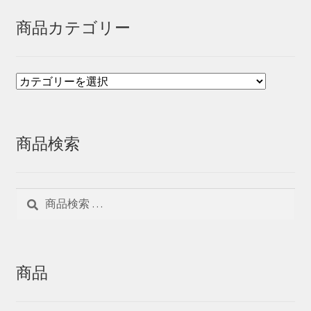
商品カテゴリー
商品検索
検
検
索
索
対
象:
商品