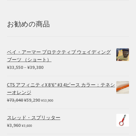
帯:
¥20,350
–
お勧めの商品
¥25,410
ベイ・アーマー プロテクティブ ウェイディング
ブーツ （ショート）
価
¥
33,550
–
¥
39,380
格
帯:
CTS アフィニティX 8'6" #3 4ピース カラー：テネシ
¥33,550
ーオレンジ
–
元
現
¥
73,040
¥
59,290
¥
53,900
¥39,380
の
在
価
の
スレッド・スプリッター
格
価
¥
3,960
¥
3,600
は
格