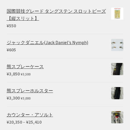
国際競技グレード タングステン スロットビーズ
【縦スリット】
¥
550
ジャックダニエル(Jack Daniel's Nymph)
¥
605
熊スプレーケース
¥
3,850
¥
3,500
熊スプレーホルスター
¥
3,300
¥
3,000
カウンター・アソルト
価
¥
20,350
–
¥
25,410
格