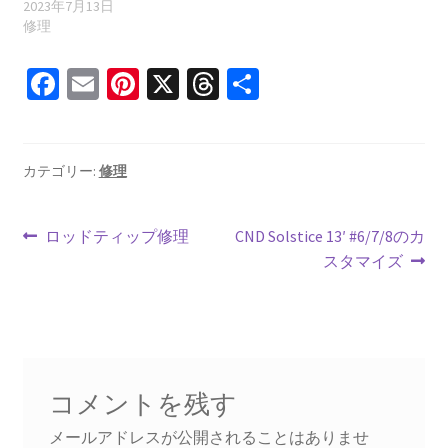
2023年7月13日
修理
Fa
E
Pi
X
T
共
ce
m
nt
hr
有
b
ai
er
ea
o
l
es
ds
カテゴリー:
修理
o
t
投
k
前
次
ロッドティップ修理
CND Solstice 13′ #6/7/8のカ
の
の
スタマイズ
稿
投
投
ナ
稿:
稿:
ビ
ゲ
コメントを残す
ー
メールアドレスが公開されることはありませ