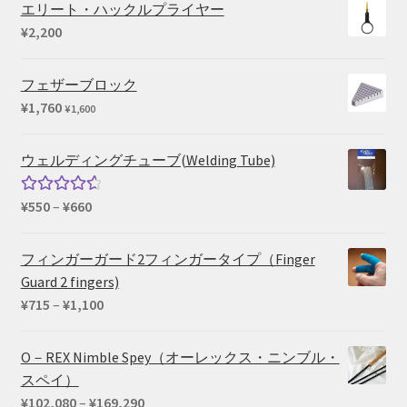
帯:
エリート・ハックルプライヤー
¥15,400
¥
2,200
–
¥39,600
フェザーブロック
¥
1,760
¥
1,600
ウェルディングチューブ(Welding Tube)
価
¥
550
–
¥
660
5段階中
格
4.67
の評
帯:
価
フィンガーガード2フィンガータイプ（Finger
¥550
Guard 2 fingers)
–
価
¥
715
–
¥
1,100
¥660
格
帯:
O－REX Nimble Spey（オーレックス・ニンブル・
¥715
スペイ）
–
価
¥
102,080
–
¥
169,290