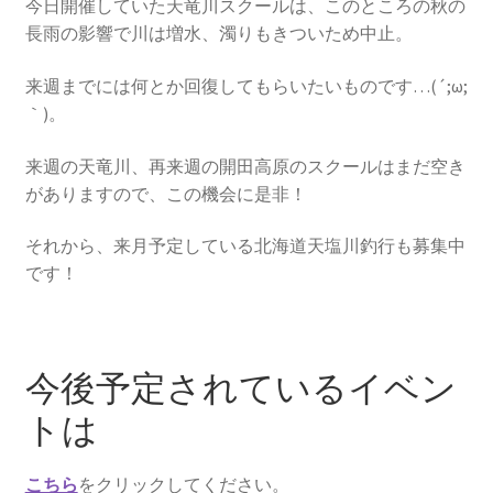
を
ュ
今日開催していた天竜川スクールは、このところの秋の
メ
お問い合わせ(Contact)
展
ー
長雨の影響で川は増水、濁りもきついため中止。
ニ
開
を
ュ
特定商取引法に関わる表示
来週までには何とか回復してもらいたいものです…(´;ω;
展
ー
｀)。
開
を
広告の配信について
展
来週の天竜川、再来週の開田高原のスクールはまだ空き
開
ブログ
がありますので、この機会に是非！
それから、来月予定している北海道天塩川釣行も募集中
マイアカウント
です！
今後予定されているイベン
トは
こちら
をクリックしてください。