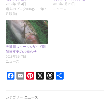
2017年7月4日
2019年3月29日
過去のブログ(Blog2017年7
ニュース
月以前)
天竜川スクール&ガイド開
催日変更のお知らせ
2018年3月7日
ニュース
Fa
E
Pi
X
T
共
ce
m
nt
hr
有
b
ai
er
ea
o
l
es
ds
カテゴリー:
ニュース
o
t