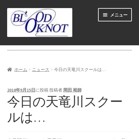
ナ
コ
メニュー
ビ
ン
ゲ
テ
ー
ン
シ
ツ
ホーム
ョ
へ
ン
ス
Fly fishing guide (for coustmers abroad)
へ
キ
ホーム
ニュース
今日の天竜川スクールは…
ス
ッ
サ
ショップ
キ
プ
ブ
ッ
2018年9月15日
に投稿
投稿者
岡田 裕師
メ
サ
学ぶ(Learn)
今日の天竜川スクー
プ
ニ
ブ
ュ
メ
サ
個人レッスン＆ガイド(Lesson & Guide)
ルは…
ー
ニ
ブ
を
ュ
メ
サ
イベント
展
ー
ニ
ブ
開