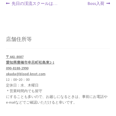
投
k
前
次
先日の渓流スクールは…
Boss入荷
の
の
稿
投
投
ナ
稿:
稿:
ビ
店舗住所等
ゲ
ー
〒441-8087
シ
愛知県豊橋市牟呂町松島東2-1
090-8188-2990
ョ
okada@blood-knot.com
12：00~20：00
ン
定休日：水、木曜日
＊営業時間内でも留守
にすることも多いので、お越しになるときは、事前にお電話や
e-mailなどでご確認いただけると幸いです。