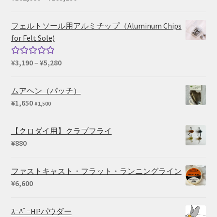
¥1,100
格
帯:
フェルトソール用アルミチップ（Aluminum Chips
¥102,080
for Felt Sole)
–
¥169,290
価
¥
3,190
–
¥
5,280
5段階中
格
5.00
の評価
帯:
ムアヘン（パッチ）
¥3,190
¥
1,650
¥
1,500
–
¥5,280
【クロダイ用】クラブフライ
¥
880
ファストキャスト・フラット・ランニングライン
¥
6,600
ｽｰﾊﾟｰHPパウダー