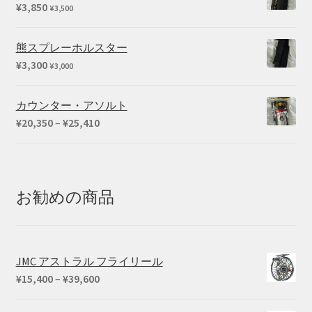
¥
3,850
¥
3,500
熊スプレーホルスター
¥
3,300
¥
3,000
カウンター・アソルト
価
¥
20,350
–
¥
25,410
格
帯:
¥20,350
–
お勧めの商品
¥25,410
JMC アストラル フライリール
価
¥
15,400
–
¥
39,600
格