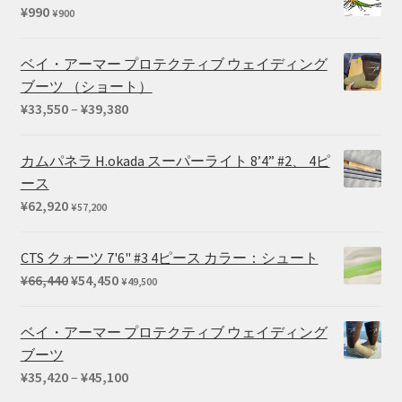
¥
990
¥
900
ベイ・アーマー プロテクティブ ウェイディング
ブーツ （ショート）
価
¥
33,550
–
¥
39,380
格
帯:
カムパネラ H.okada スーパーライト 8’4” #2、 4ピ
¥33,550
ース
–
¥
62,920
¥
57,200
¥39,380
CTS クォーツ 7'6" #3 4ピース カラー：シュート
元
現
¥
66,440
¥
54,450
¥
49,500
の
在
価
の
ベイ・アーマー プロテクティブ ウェイディング
格
価
ブーツ
は
格
価
¥
35,420
–
¥
45,100
¥66,440
は
格