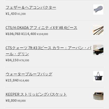
で
¥54,450
帯:
フェザー＆ヘアコンパクター
し
で
¥35,420
¥
1,430
¥
1,300
た。
す。
–
¥45,100
CTS/H.OKADA アフィニティX 9' #8 4ピース
元
現
¥
136,763
¥
114,400
¥
104,000
の
在
価
の
CTSクォーツ 7ft #3 3ピース カラー：アーバン・パ
格
価
ール・グリン
は
格
¥
84,150
¥
76,500
¥136,763
は
で
¥114,400
ウォータープルーフバッグ
し
で
¥
15,840
¥
14,400
た。
す。
KEEPER ストリッピングバスケット
¥
8,800
¥
8,000