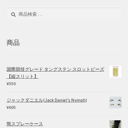
検
検
索
索
対
象:
商品
国際競技グレード タングステン スロットビーズ
【縦スリット】
¥
550
ジャックダニエル(Jack Daniel's Nymph)
¥
605
熊スプレーケース