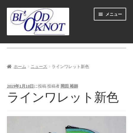
ナ
コ
メニュー
ビ
ン
ゲ
テ
ー
ン
シ
ツ
ホーム
ョ
へ
ン
ス
Fly fishing guide (for coustmers abroad)
へ
キ
ホーム
ニュース
ラインワレット新色
ス
ッ
サ
ショップ
キ
プ
ブ
ッ
2019年1月18日
に投稿
投稿者
岡田 裕師
メ
サ
学ぶ(Learn)
ラインワレット新色
プ
ニ
ブ
ュ
メ
サ
個人レッスン＆ガイド(Lesson & Guide)
ー
ニ
ブ
を
ュ
メ
サ
イベント
展
ー
ニ
ブ
開