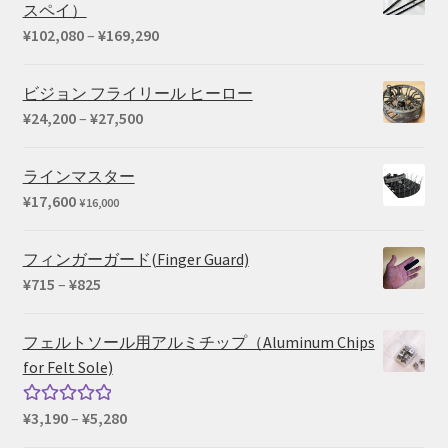
スペイ）
価
¥
102,080
–
¥
169,290
格
帯:
ビジョン フライリール ヒーロー
¥102,080
価
¥
24,200
–
¥
27,500
–
格
¥169,290
帯:
ラインマスター
¥24,200
¥
17,600
¥
16,000
–
¥27,500
フィンガーガード(Finger Guard)
価
¥
715
–
¥
825
格
帯:
フェルトソール用アルミチップ（Aluminum Chips
¥715
for Felt Sole)
–
¥825
価
¥
3,190
–
¥
5,280
5段階中
格
5.00
の評価