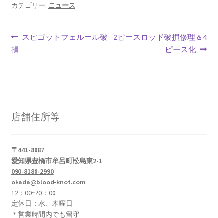
o
l
es
ds
カテゴリー:
ニュース
o
t
投
k
前
次
スピゴットフェルール破
2ピースロッド破損修理＆4
の
の
損
ピース化
稿
投
投
ナ
稿:
稿:
ビ
ゲ
店舗住所等
ー
シ
〒441-8087
愛知県豊橋市牟呂町松島東2-1
ョ
090-8188-2990
okada@blood-knot.com
ン
12：00~20：00
定休日：水、木曜日
＊営業時間内でも留守