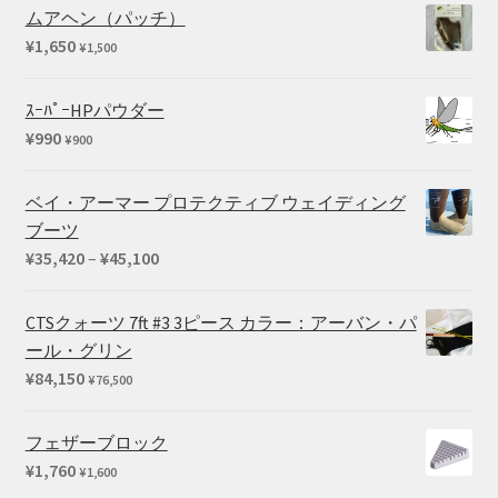
ムアヘン（パッチ）
¥
1,650
¥
1,500
ｽｰﾊﾟｰHPパウダー
¥
990
¥
900
ベイ・アーマー プロテクティブ ウェイディング
ブーツ
価
¥
35,420
–
¥
45,100
格
帯:
CTSクォーツ 7ft #3 3ピース カラー：アーバン・パ
¥35,420
ール・グリン
–
¥
84,150
¥
76,500
¥45,100
フェザーブロック
¥
1,760
¥
1,600