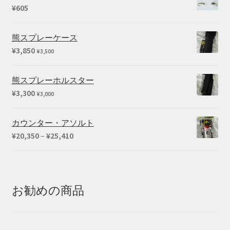
¥
605
熊スプレーケース
¥
3,850
¥
3,500
熊スプレーホルスター
¥
3,300
¥
3,000
カウンター・アソルト
価
¥
20,350
–
¥
25,410
格
帯:
¥20,350
–
お勧めの商品
¥25,410