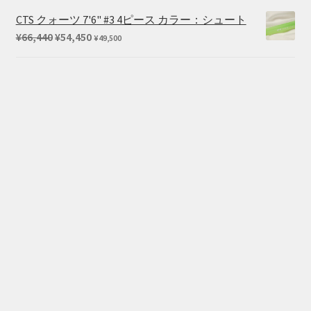
帯:
CTS クォーツ 7'6" #3 4ピース カラー：シュート
¥3,190
元
現
¥
66,440
¥
54,450
¥
49,500
–
の
在
¥5,280
価
の
格
価
は
格
¥66,440
は
で
¥54,450
し
で
た。
す。