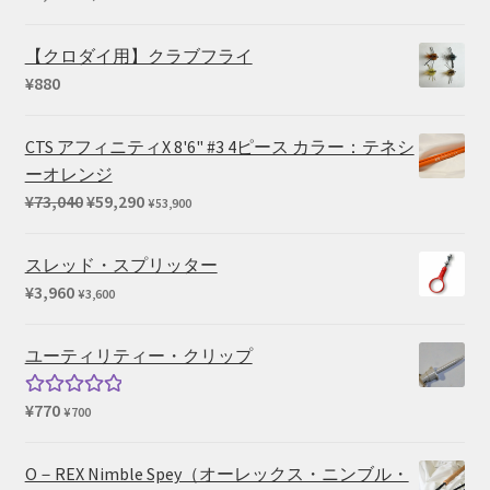
–
¥660
【クロダイ用】クラブフライ
¥
880
CTS アフィニティX 8'6" #3 4ピース カラー：テネシ
ーオレンジ
元
現
¥
73,040
¥
59,290
¥
53,900
の
在
価
の
スレッド・スプリッター
格
価
¥
3,960
¥
3,600
は
格
¥73,040
は
ユーティリティー・クリップ
で
¥59,290
し
で
¥
770
5段階中
¥
700
た。
す。
5.00
の評価
O－REX Nimble Spey（オーレックス・ニンブル・