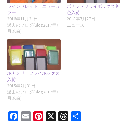
ラインワレット、ニューカ
ボナンドフライボックス各
ラー
色入荷！
2016年11月21日
2018年7月27日
過去のブログ(Blog2017年7
ニュース
月以前)
ボナンド・フライボックス
入荷
2015年7月31日
過去のブログ(Blog2017年7
月以前)
Fa
E
Pi
X
T
共
ce
m
nt
hr
有
b
ai
er
ea