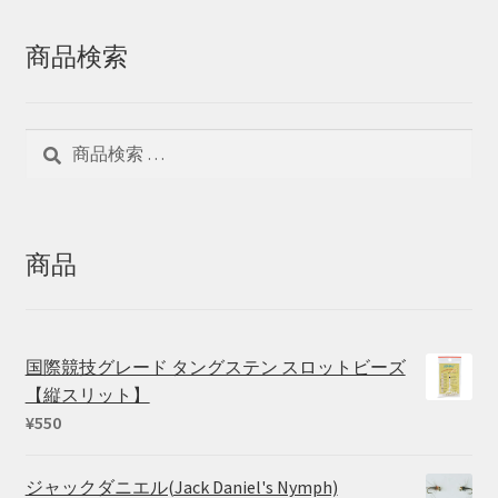
商品検索
検
検
索
索
対
象:
商品
国際競技グレード タングステン スロットビーズ
【縦スリット】
¥
550
ジャックダニエル(Jack Daniel's Nymph)