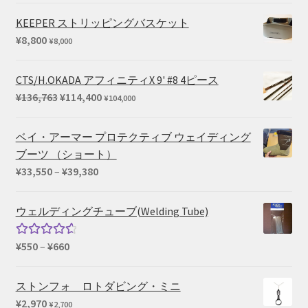
KEEPER ストリッピングバスケット
¥
8,800
¥
8,000
CTS/H.OKADA アフィニティX 9' #8 4ピース
元
現
¥
136,763
¥
114,400
¥
104,000
の
在
価
の
ベイ・アーマー プロテクティブ ウェイディング
格
価
ブーツ （ショート）
は
格
価
¥
33,550
–
¥
39,380
¥136,763
は
格
で
¥114,400
帯:
ウェルディングチューブ(Welding Tube)
し
で
¥33,550
た。
す。
–
価
¥
550
–
¥
660
5段階中
¥39,380
格
4.67
の評
帯:
価
ストンフォ ロトダビング・ミニ
¥550
¥
2,970
¥
2,700