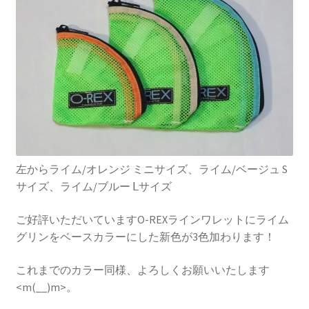
を
ュ
メ
お問い合わせ(Contact)
展
ー
ニ
開
を
ュ
特定商取引法に関わる表示
展
ー
開
を
広告の配信について
展
開
ブログ
マイアカウント
左からライム/オレンジ ミニサイズ、ライム/ベージュ S
サイズ、ライム/ブルー Ⅼサイズ
ご好評いただいていますO-REXラインワレットにライム
グリンをベースカラーにした新色が3色加わります！
これまでのカラー同様、よろしくお願いいたします
<m(__)m>。