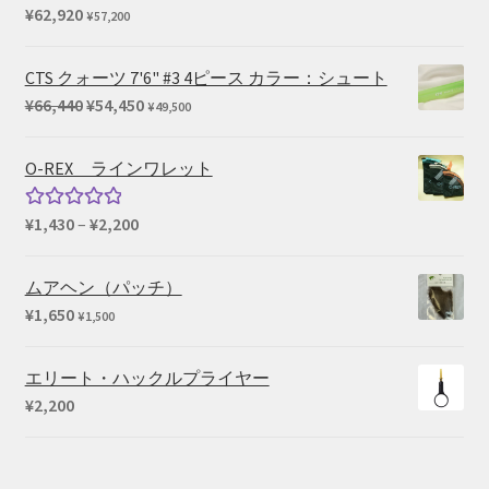
–
¥
62,920
¥
57,200
¥45,100
CTS クォーツ 7'6" #3 4ピース カラー：シュート
元
現
¥
66,440
¥
54,450
¥
49,500
の
在
価
の
O-REX ラインワレット
格
価
は
格
価
¥
1,430
–
¥
2,200
5段階中
¥66,440
は
格
5.00
の評価
で
¥54,450
帯:
ムアヘン（パッチ）
し
で
¥1,430
¥
1,650
¥
1,500
た。
す。
–
¥2,200
エリート・ハックルプライヤー
¥
2,200