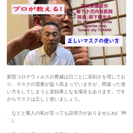
を
ュ
メ
お問い合わせ(Contact)
展
ー
ニ
開
を
ュ
特定商取引法に関わる表示
展
ー
開
を
広告の配信について
展
開
ブログ
マイアカウント
新型コロナウィルスの脅威は日ごとに深刻さを増してお
り、マスクの需要が益々高まっていますが、間違った使
い方をしてしまうと逆効果となる場合もあります。です
からマスクは正しく使いましょう。
…などと素人の私が言っても説得力がありませんね( ´艸
｀)。