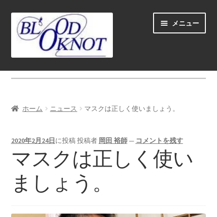
ナ
コ
メニュー
ビ
ン
ゲ
テ
ー
ン
シ
ツ
ホーム
ョ
へ
ン
ス
Fly fishing guide (for coustmers abroad)
へ
キ
ホーム
ニュース
マスクは正しく使いましょう。
ス
ッ
サ
ショップ
キ
プ
ブ
ッ
2020年2月24日
に投稿
投稿者
岡田 裕師
—
コメントを残す
メ
サ
学ぶ(Learn)
マスクは正しく使い
プ
ニ
ブ
ュ
メ
サ
個人レッスン＆ガイド(Lesson & Guide)
ましょう。
ー
ニ
ブ
を
ュ
メ
サ
イベント
展
ー
ニ
ブ
開