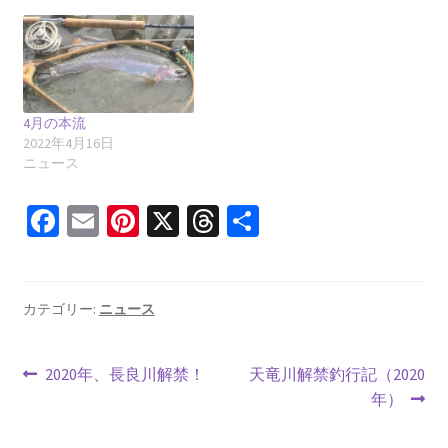
4月の本流
2022年4月16日
ニュース
Fa
E
Pi
X
T
共
ce
m
nt
hr
有
b
ai
er
ea
o
l
es
ds
カテゴリー:
ニュース
o
t
投
k
前
次
2020年、長良川解禁！
天竜川解禁釣行記（2020
の
の
年）
稿
投
投
稿:
稿: