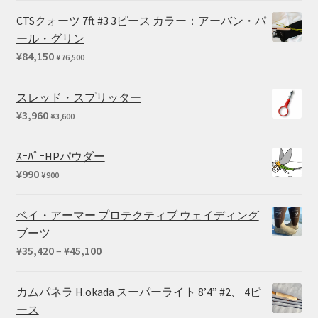
た。
す。
CTSクォーツ 7ft #3 3ピース カラー：アーバン・パ
ール・グリン
¥
84,150
¥
76,500
スレッド・スプリッター
¥
3,960
¥
3,600
ｽｰﾊﾟｰHPパウダー
¥
990
¥
900
ベイ・アーマー プロテクティブ ウェイディング
ブーツ
価
¥
35,420
–
¥
45,100
格
帯:
カムパネラ H.okada スーパーライト 8’4” #2、 4ピ
¥35,420
ース