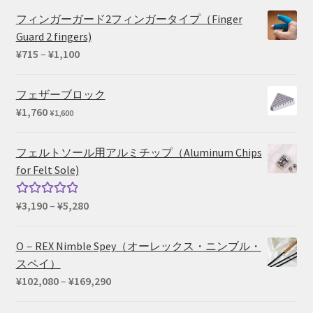
¥27,500
フィンガーガード2フィンガータイプ（Finger
Guard 2 fingers)
価
¥
715
–
¥
1,100
格
帯:
フェザーブロック
¥715
¥
1,760
¥
1,600
–
¥1,100
フェルトソール用アルミチップ（Aluminum Chips
for Felt Sole)
価
¥
3,190
–
¥
5,280
5段階中
格
5.00
の評価
帯:
O－REX Nimble Spey（オーレックス・ニンブル・
¥3,190
スペイ）
–
価
¥
102,080
–
¥
169,290
¥5,280
格