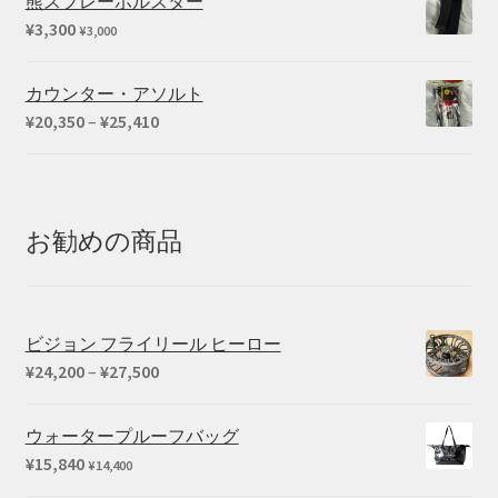
熊スプレーホルスター
¥
3,300
¥
3,000
カウンター・アソルト
価
¥
20,350
–
¥
25,410
格
帯:
¥20,350
–
お勧めの商品
¥25,410
ビジョン フライリール ヒーロー
価
¥
24,200
–
¥
27,500
格
帯:
ウォータープルーフバッグ
¥24,200
¥
15,840
¥
14,400
–