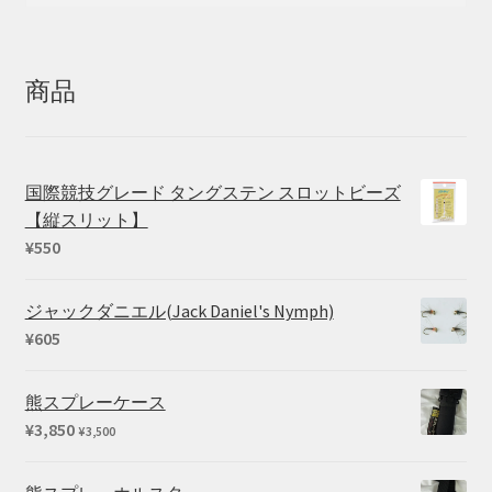
対
象:
商品
国際競技グレード タングステン スロットビーズ
【縦スリット】
¥
550
ジャックダニエル(Jack Daniel's Nymph)
¥
605
熊スプレーケース
¥
3,850
¥
3,500