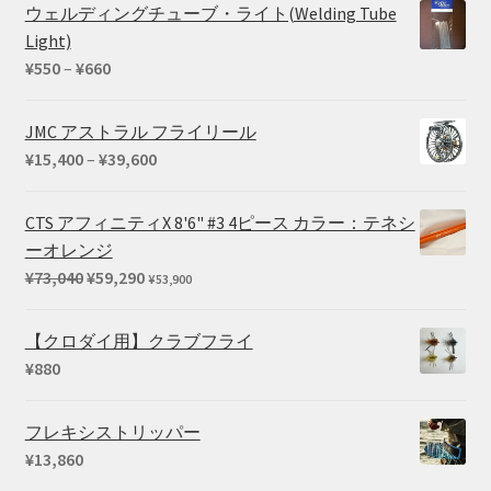
帯:
ウェルディングチューブ・ライト(Welding Tube
¥102,080
Light)
–
価
¥
550
–
¥
660
¥169,290
格
帯:
JMC アストラル フライリール
¥550
価
¥
15,400
–
¥
39,600
–
格
¥660
帯:
CTS アフィニティX 8'6" #3 4ピース カラー：テネシ
¥15,400
ーオレンジ
–
元
現
¥
73,040
¥
59,290
¥
53,900
¥39,600
の
在
価
の
【クロダイ用】クラブフライ
格
価
¥
880
は
格
¥73,040
は
フレキシストリッパー
で
¥59,290
¥
13,860
し
で