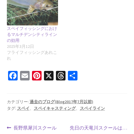
スペイフィッシングにおけ
るマルチデンシティライン
の効用
2025年3月12日
フライフィッシングあれこ
れ
Fa
E
Pi
X
T
共
ce
m
nt
hr
有
b
ai
er
ea
o
l
es
ds
カテゴリー:
過去のブログ(Blog2017年7月以前)
タグ:
スペイ
、
スペイキャスティング
、
スペイライン
o
t
k
投
前
次
長野県犀川スクール
先日の天竜川スクールは…