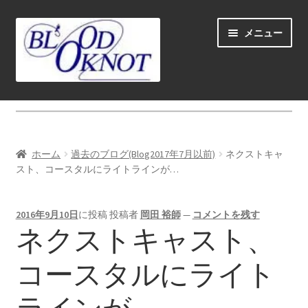
ナ
コ
メニュー
ビ
ン
ゲ
テ
ー
ン
シ
ツ
ホーム
ョ
へ
ン
ス
Fly fishing guide (for coustmers abroad)
へ
キ
ホーム
過去のブログ(Blog2017年7月以前)
ネクストキャ
ス
ッ
サ
スト、コースタルにライトラインが…
ショップ
キ
プ
ブ
ッ
メ
サ
学ぶ(Learn)
プ
2016年9月10日
に投稿
投稿者
岡田 裕師
—
コメントを残す
ニ
ブ
ネクストキャスト、
ュ
メ
サ
個人レッスン＆ガイド(Lesson & Guide)
ー
ニ
ブ
コースタルにライト
を
ュ
メ
サ
イベント
展
ー
ニ
ブ
開