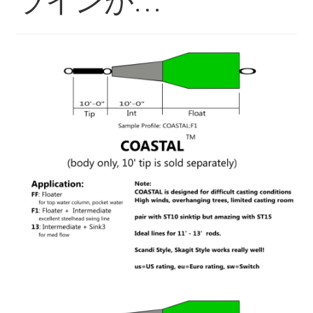
ラインが…
を
ュ
メ
お問い合わせ(Contact)
展
ー
ニ
開
を
ュ
特定商取引法に関わる表示
展
ー
開
を
広告の配信について
展
開
ブログ
マイアカウント