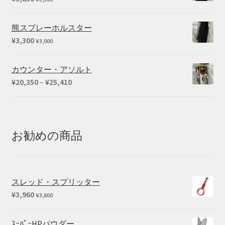
熊スプレーホルスター
¥
3,300
¥
3,000
カウンター・アソルト
価
¥
20,350
–
¥
25,410
格
帯:
¥20,350
–
お勧めの商品
¥25,410
スレッド・スプリッター
¥
3,960
¥
3,600
ｽｰﾊﾟｰHPパウダー