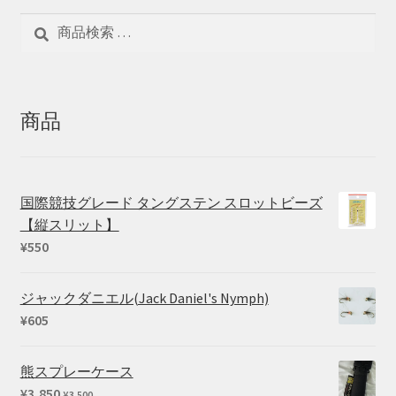
検
検
索
索
対
象:
商品
国際競技グレード タングステン スロットビーズ
【縦スリット】
¥
550
ジャックダニエル(Jack Daniel's Nymph)
¥
605
熊スプレーケース
¥
3,850
¥
3,500