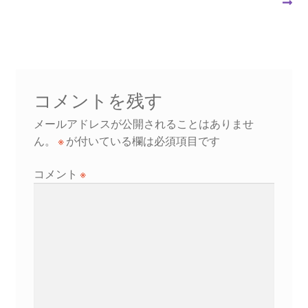
の
の
稿
投
投
ナ
稿:
稿:
ビ
ゲ
コメントを残す
ー
メールアドレスが公開されることはありませ
シ
ん。
※
が付いている欄は必須項目です
ョ
コメント
※
ン