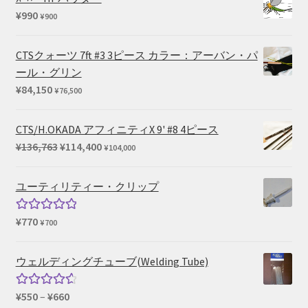
¥
990
¥
900
CTSクォーツ 7ft #3 3ピース カラー：アーバン・パ
ール・グリン
¥
84,150
¥
76,500
CTS/H.OKADA アフィニティX 9' #8 4ピース
元
現
¥
136,763
¥
114,400
¥
104,000
の
在
価
の
ユーティリティー・クリップ
格
価
は
格
¥
770
5段階中
¥
700
¥136,763
は
5.00
の評価
で
¥114,400
ウェルディングチューブ(Welding Tube)
し
で
た。
す。
価
¥
550
–
¥
660
5段階中