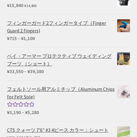
¥715
¥
15,840
¥
14,400
–
¥825
フィンガーガード2フィンガータイプ（Finger
Guard 2 fingers)
価
¥
715
–
¥
1,100
格
帯:
ベイ・アーマー プロテクティブ ウェイディング
¥715
ブーツ （ショート）
–
価
¥
33,550
–
¥
39,380
¥1,100
格
帯:
フェルトソール用アルミチップ（Aluminum Chips
¥33,550
for Felt Sole)
–
¥39,380
価
¥
3,190
–
¥
5,280
5段階中
格
5.00
の評価
帯:
CTS クォーツ 7'6" #3 4ピース カラー：シュート
¥3,190