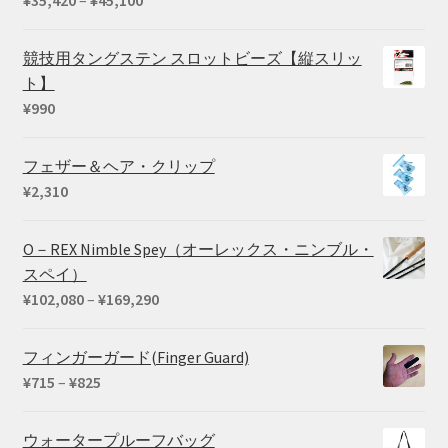
¥
35,420
–
¥
45,100
格
帯:
競技用タングステン スロットビーズ【縦スリッ
¥35,420
ト】
–
¥
990
¥45,100
フェザー＆ヘア・クリップ
¥
2,310
O－REX Nimble Spey（オーレックス・ニンブル・
スペイ）
価
¥
102,080
–
¥
169,290
格
帯:
フィンガーガード(Finger Guard)
¥102,080
価
¥
715
–
¥
825
–
格
¥169,290
帯:
ウォータープルーフバッグ