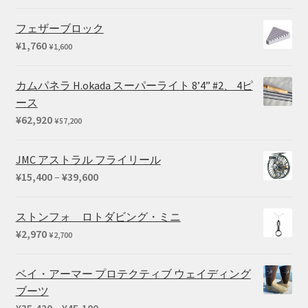
格
4.67
の評
帯:
価
フェザーブロック
¥550
¥
1,760
¥
1,600
–
¥660
カムパネラ H.okada スーパーライト 8’4” #2、 4ピ
ース
¥
62,920
¥
57,200
JMC アストラル フライリール
価
¥
15,400
–
¥
39,600
格
帯:
ストンフォ ロトダビング・ミニ
¥15,400
¥
2,970
¥
2,700
–
¥39,600
ベイ・アーマー プロテクティブ ウェイディング
ブーツ
価