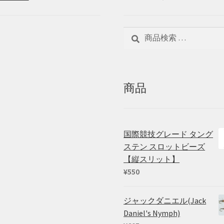
検
検
索
索
対
象:
商品
国際競技グレード タング
ステン スロットビーズ
【縦スリット】
¥
550
ジャックダニエル(Jack
Daniel's Nymph)