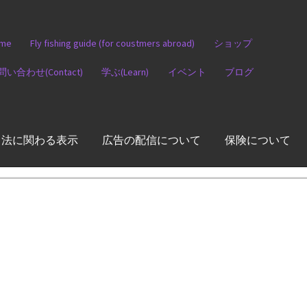
me
Fly fishing guide (for coustmers abroad)
ショップ
問い合わせ(Contact)
学ぶ(Learn)
イベント
ブログ
引法に関わる表示
広告の配信について
保険について