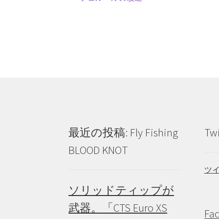
投
の
稿
投
ナ
稿:
ビ
ゲ
ー
シ
ョ
最近の投稿: Fly Fishing
Tw
ン
BLOOD KNOT
ツ
ソリッドティップが
武器。「CTS Euro XS
Fa