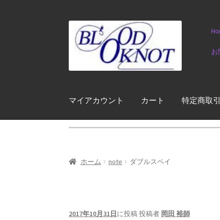
ナ
コ
Ho
ビ
ン
ゲ
テ
お
ー
ン
シ
ツ
ョ
へ
ン
ス
マイアカウント
カート
特定商取
へ
キ
ス
ッ
キ
プ
ッ
プ
ホーム
note
ダブルスペイ
2017年10月31日
に投稿
投稿者
岡田 裕師