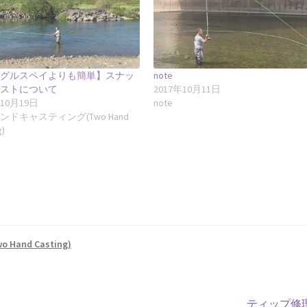
ングルスペイよりも簡単】スナッ
note
ャストについて
2017年10月11日
年10月19日
note
ンドキャスティング(Two Hand
g)
nd Casting)
次
ティップ修