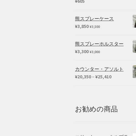
¥
605
熊スプレーケース
¥
3,850
¥
3,500
熊スプレーホルスター
¥
3,300
¥
3,000
カウンター・アソルト
価
¥
20,350
–
¥
25,410
格
帯:
¥20,350
–
お勧めの商品
¥25,410