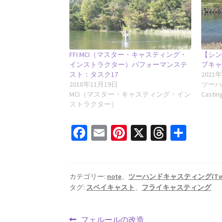
FFI MCI（マスター・キャスティング・
【シ
インストラクター）パフォーマンステ
プキ
スト：タスク17
2021
2018年11月19日
ツーハ
MCI（マスター・キャスティング・イン
Castin
ストラクター）
Fa
E
Pi
X
T
共
ce
m
nt
hr
有
b
ai
er
ea
o
l
es
ds
カテゴリー:
note
、
ツーハンドキャスティング(Two Ha
タグ:
スペイキャスト
、
フライキャスティング
o
t
k
前
フェルールの改造