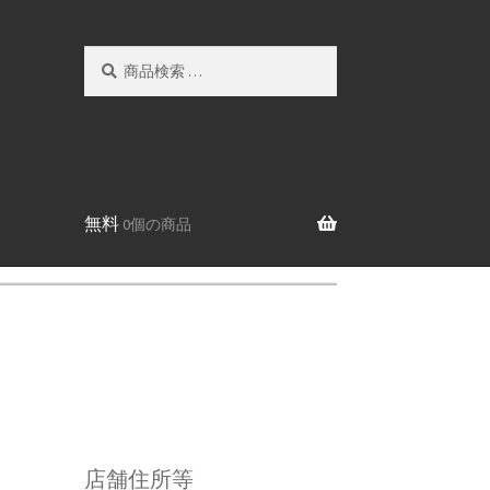
検
検
索
索
対
象:
無料
0個の商品
店舗住所等