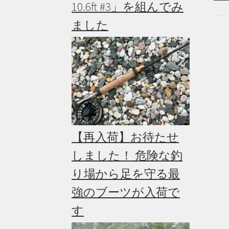
10.6ft #3」を組んでみ
ました
【再入荷】お待たせ
しました！ 危険な釣
り場から足を守る最
強のブーツが入荷で
す