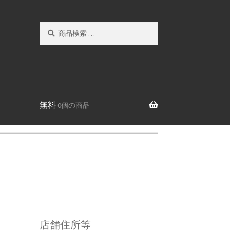
検
検
索
索
対
象:
無料
0個の商品
店舗住所等