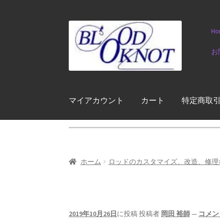
ナ
コ
Ho
ビ
ン
ゲ
テ
お
ー
ン
シ
ツ
ョ
へ
ン
ス
マイアカウント
カート
特定商取
へ
キ
ス
ッ
キ
プ
ッ
プ
ホーム
ロッドのカスタマイズ、改造、修理
2019年10月26日
に投稿
投稿者
岡田 裕師
—
コメン