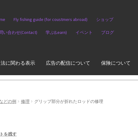
me
Fly fishing guide (for coustmers abroad)
ショップ
問い合わせ(Contact)
学ぶ(Learn)
イベント
ブログ
引法に関わる表示
広告の配信について
保険について
などの例
修理
グリップ部分が折れたロッドの修理
トを残す