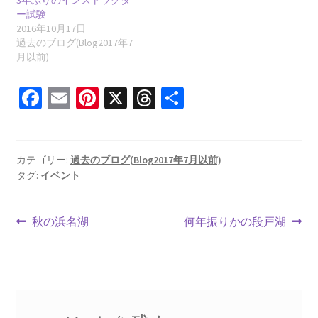
ー試験
2016年10月17日
過去のブログ(Blog2017年7
月以前)
Fa
E
Pi
X
T
共
ce
m
nt
hr
有
b
ai
er
ea
o
l
es
ds
カテゴリー:
過去のブログ(Blog2017年7月以前)
タグ:
イベント
o
t
k
投
前
次
秋の浜名湖
何年振りかの段戸湖
の
の
稿
投
投
ナ
稿:
稿:
ビ