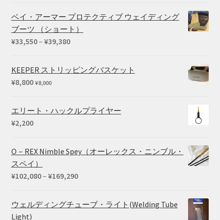
¥66,440
は
ベイ・アーマー プロテクティブ ウェイディング
で
¥54,450
ブーツ （ショート）
し
で
価
¥
33,550
–
¥
39,380
た。
す。
格
帯:
KEEPER ストリッピングバスケット
¥33,550
¥
8,800
¥
8,000
–
¥39,380
エリート・ハックルプライヤー
¥
2,200
O－REX Nimble Spey（オーレックス・ニンブル・
スペイ）
価
¥
102,080
–
¥
169,290
格
帯:
ウェルディングチューブ・ライト(Welding Tube
¥102,080
Light)