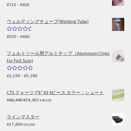
¥35,420
価
¥
715
–
¥
825
–
格
¥45,100
帯:
ウェルディングチューブ(Welding Tube)
¥715
–
価
¥
550
–
¥
660
5段階中
¥825
格
4.67
の評
帯:
価
フェルトソール用アルミチップ（Aluminum Chips
¥550
for Felt Sole)
–
¥660
価
¥
3,190
–
¥
5,280
5段階中
格
5.00
の評価
帯:
CTS クォーツ 7'6" #3 4ピース カラー：シュート
¥3,190
元
現
¥
66,440
¥
54,450
¥
49,500
–
の
在
¥5,280
価
の
ラインマスター
格
価
¥
17,600
¥
16,000
は
格