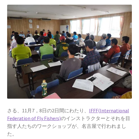
を
ュ
メ
お問い合わせ(Contact)
展
ー
ニ
開
を
ュ
特定商取引法に関わる表示
展
ー
開
を
広告の配信について
展
開
ブログ
マイアカウント
さる、11月7，8日の2日間にわたり、
IFFF(International
Federation of Fly Fishers)
のインストラクターとそれを目
指す人たちのワークショップが、名古屋で行われまし
た。