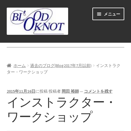
ナ
コ
メニュー
ビ
ン
ゲ
テ
ー
ン
シ
ツ
ホーム
ョ
へ
ン
ス
Fly fishing guide (for coustmers abroad)
へ
キ
ホーム
過去のブログ(Blog2017年7月以前)
インストラク
ス
ッ
サ
ター・ワークショップ
ショップ
キ
プ
ブ
ッ
メ
サ
学ぶ(Learn)
プ
2015年11月16日
に投稿
投稿者
岡田 裕師
—
コメントを残す
ニ
ブ
インストラクター・
ュ
メ
サ
個人レッスン＆ガイド(Lesson & Guide)
ー
ニ
ブ
ワークショップ
を
ュ
メ
サ
イベント
展
ー
ニ
ブ
開