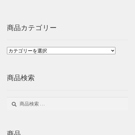
商品カテゴリー
商品検索
検
検
索
索
対
象:
商品