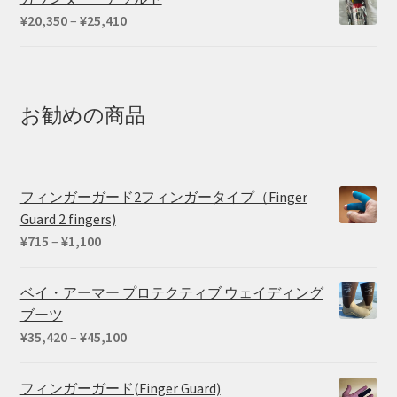
価
¥
20,350
–
¥
25,410
格
帯:
¥20,350
–
お勧めの商品
¥25,410
フィンガーガード2フィンガータイプ（Finger
Guard 2 fingers)
価
¥
715
–
¥
1,100
格
帯:
ベイ・アーマー プロテクティブ ウェイディング
¥715
ブーツ
–
価
¥
35,420
–
¥
45,100
¥1,100
格
帯:
フィンガーガード(Finger Guard)