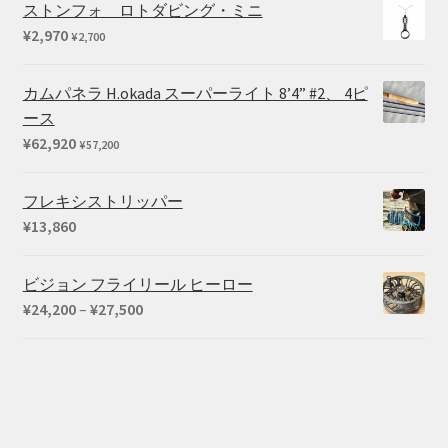
ストンフォ ロトダビング・ミニ
¥
2,970
¥
2,700
カムパネラ H.okada スーパーライト 8’4” #2、 4ピ
ース
¥
62,920
¥
57,200
フレキシストリッパー
¥
13,860
ビジョン フライリール ヒーロー
価
¥
24,200
–
¥
27,500
格
帯:
¥24,200
–
¥27,500