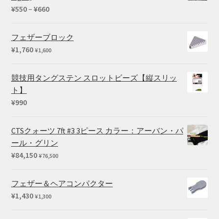
–
価
¥
550
–
¥
660
¥169,290
格
帯:
フェザーブロック
¥550
¥
1,760
¥
1,600
–
¥660
競技用タングステン スロットビーズ【縦スリッ
ト】
¥
990
CTSクォーツ 7ft #3 3ピース カラー：アーバン・パ
ール・グリン
¥
84,150
¥
76,500
フェザー＆ヘアコンパクター
¥
1,430
¥
1,300