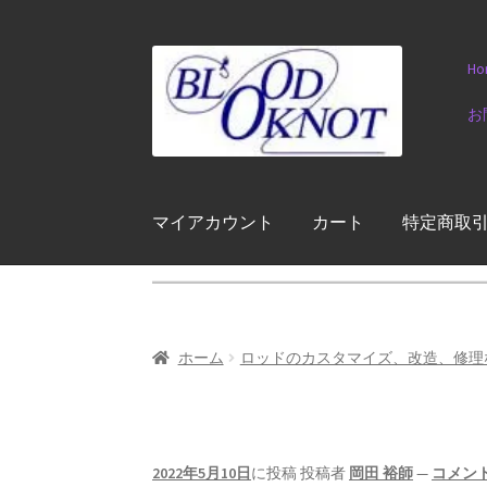
ナ
コ
Ho
ビ
ン
ゲ
テ
お
ー
ン
シ
ツ
ョ
へ
ン
ス
マイアカウント
カート
特定商取
へ
キ
ス
ッ
キ
プ
ッ
プ
ホーム
ロッドのカスタマイズ、改造、修理
2022年5月10日
に投稿
投稿者
岡田 裕師
—
コメン