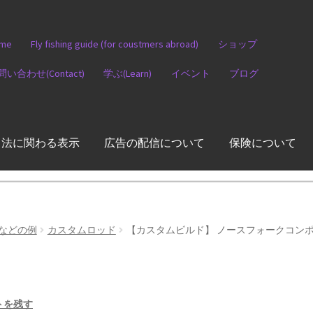
me
Fly fishing guide (for coustmers abroad)
ショップ
問い合わせ(Contact)
学ぶ(Learn)
イベント
ブログ
引法に関わる表示
広告の配信について
保険について
などの例
カスタムロッド
【カスタムビルド】 ノースフォークコンポジッ
トを残す