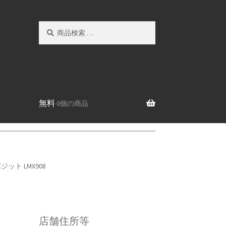
検
検
索
索
対
象:
無料
0個の商品
ト LMX908
店舗住所等