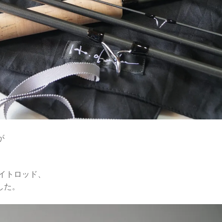
が
イトロッド、
した。