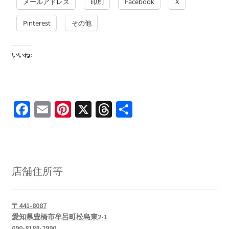
を
メールアドレス
印刷
Facebook
X
ュ
メ
お問い合わせ(Contact)
展
ー
ニ
Pinterest
その他
開
を
ュ
特定商取引法に関わる表示
展
ー
開
を
いいね:
広告の配信について
展
開
ブログ
Fa
E
Pi
X
T
共
マイアカウント
ce
m
nt
hr
有
b
ai
er
ea
o
l
es
ds
店舗住所等
o
t
k
〒441-8087
愛知県豊橋市牟呂町松島東2-1
090-8188-2990