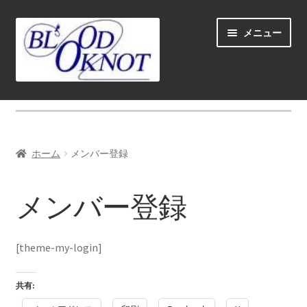
ナ
コ
メニュー
ビ
ン
ゲ
テ
ー
ン
シ
ツ
ホーム
ョ
へ
ン
ス
Fly fishing guide (for coustmers abroad)
へ
キ
ホーム
メンバー登録
ス
ッ
サ
ショップ
キ
プ
ブ
メンバー登録
ッ
メ
サ
学ぶ(Learn)
プ
ニ
ブ
ュ
メ
サ
個人レッスン＆ガイド(Lesson & Guide)
[theme-my-login]
ー
ニ
ブ
を
ュ
メ
サ
イベント
共有:
展
ー
ニ
ブ
開