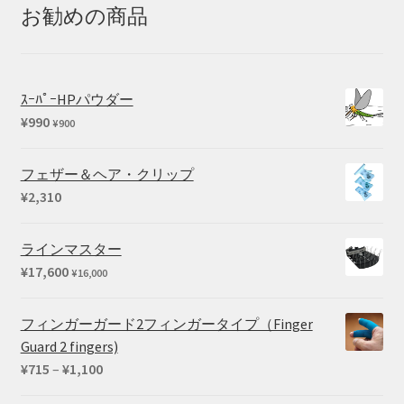
–
お勧めの商品
¥25,410
ｽｰﾊﾟｰHPパウダー
¥
990
¥
900
フェザー＆ヘア・クリップ
¥
2,310
ラインマスター
¥
17,600
¥
16,000
フィンガーガード2フィンガータイプ（Finger
Guard 2 fingers)
価
¥
715
–
¥
1,100
格