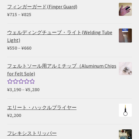
¥169,290
フィンガーガード(Finger Guard)
価
¥
715
–
¥
825
格
帯:
ウェルディングチューブ・ライト(Welding Tube
¥715
Light)
–
価
¥
550
–
¥
660
¥825
格
帯:
フェルトソール用アルミチップ（Aluminum Chips
¥550
for Felt Sole)
–
¥660
価
¥
3,190
–
¥
5,280
5段階中
格
5.00
の評価
帯:
エリート・ハックルプライヤー
¥3,190
¥
2,200
–
¥5,280
フレキシストリッパー