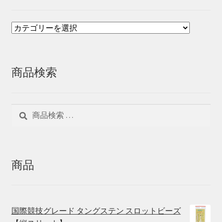
商品検索
検
検
索
索
対
象:
商品
国際競技グレード タングステン スロットビーズ