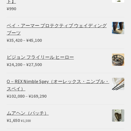
ト】
¥
990
ベイ・アーマー プロテクティブ ウェイディング
ブーツ
価
¥
35,420
–
¥
45,100
格
帯:
ビジョン フライリール ヒーロー
¥35,420
価
¥
24,200
–
¥
27,500
–
格
¥45,100
帯:
O－REX Nimble Spey（オーレックス・ニンブル・
¥24,200
スペイ）
–
価
¥
102,080
–
¥
169,290
¥27,500
格
帯:
ムアヘン（パッチ）
¥102,080
¥
1,650
¥
1,500
–