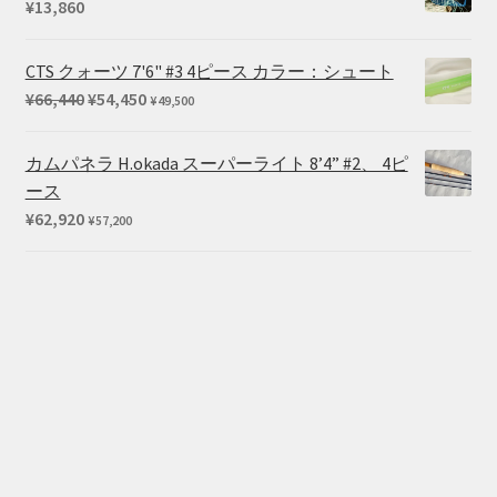
¥
13,860
CTS クォーツ 7'6" #3 4ピース カラー：シュート
元
現
¥
66,440
¥
54,450
¥
49,500
の
在
価
の
カムパネラ H.okada スーパーライト 8’4” #2、 4ピ
格
価
ース
は
格
¥
62,920
¥
57,200
¥66,440
は
で
¥54,450
し
で
た。
す。