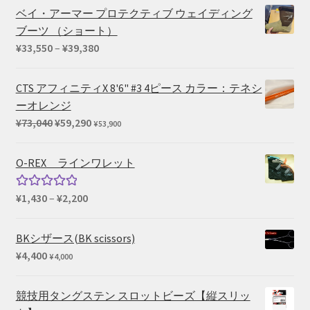
帯:
ベイ・アーマー プロテクティブ ウェイディング
¥715
ブーツ （ショート）
–
価
¥
33,550
–
¥
39,380
¥1,100
格
帯:
CTS アフィニティX 8'6" #3 4ピース カラー：テネシ
¥33,550
ーオレンジ
–
元
現
¥
73,040
¥
59,290
¥
53,900
¥39,380
の
在
価
の
O-REX ラインワレット
格
価
は
格
価
¥
1,430
–
¥
2,200
5段階中
¥73,040
は
格
5.00
の評価
で
¥59,290
帯:
BKシザース(BK scissors)
し
で
¥1,430
¥
4,400
¥
4,000
た。
す。
–
¥2,200
競技用タングステン スロットビーズ【縦スリッ