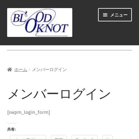
ナ
コ
メニュー
ビ
ン
ゲ
テ
ー
ン
シ
ツ
ホーム
ョ
へ
ン
ス
Fly fishing guide (for coustmers abroad)
へ
キ
ホーム
メンバーログイン
ス
ッ
サ
ショップ
キ
プ
ブ
メンバーログイン
ッ
メ
サ
学ぶ(Learn)
プ
ニ
ブ
ュ
メ
サ
個人レッスン＆ガイド(Lesson & Guide)
[swpm_login_form]
ー
ニ
ブ
を
ュ
メ
サ
イベント
共有:
展
ー
ニ
ブ
開