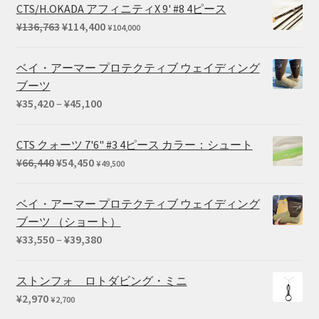
CTS/H.OKADA アフィニティX 9' #8 4ピース
元
現
¥
136,763
¥
114,400
¥
104,000
の
在
価
の
ベイ・アーマー プロテクティブ ウェイディング
格
価
ブーツ
は
格
価
¥
35,420
–
¥
45,100
¥136,763
は
格
で
¥114,400
帯:
CTS クォーツ 7'6" #3 4ピース カラー：シュート
し
で
¥35,420
元
現
¥
66,440
¥
54,450
¥
49,500
た。
す。
–
の
在
¥45,100
価
の
ベイ・アーマー プロテクティブ ウェイディング
格
価
ブーツ （ショート）
は
格
価
¥
33,550
–
¥
39,380
¥66,440
は
格
で
¥54,450
帯:
ストンフォ ロトダビング・ミニ
し
で
¥33,550
¥
2,970
¥
2,700
た。
す。
–