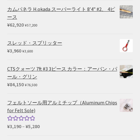
¥39,380
カムパネラ H.okada スーパーライト 8’4” #2、 4ピ
ース
¥
62,920
¥
57,200
スレッド・スプリッター
¥
3,960
¥
3,600
CTSクォーツ 7ft #3 3ピース カラー：アーバン・パ
ール・グリン
¥
84,150
¥
76,500
フェルトソール用アルミチップ（Aluminum Chips
for Felt Sole)
価
¥
3,190
–
¥
5,280
5段階中
格
5.00
の評価