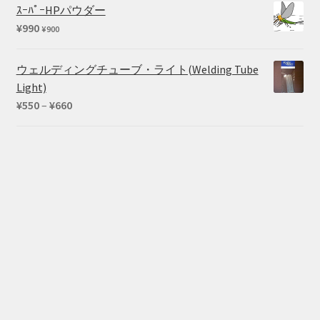
帯:
ｽｰﾊﾟｰHPパウダー
¥3,190
¥
990
¥
900
–
¥5,280
ウェルディングチューブ・ライト(Welding Tube
Light)
価
¥
550
–
¥
660
格
帯:
¥550
–
¥660