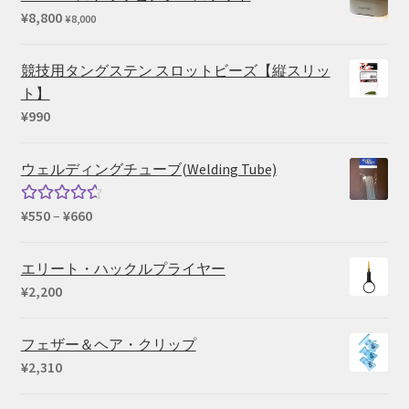
¥
8,800
¥
8,000
競技用タングステン スロットビーズ【縦スリッ
ト】
¥
990
ウェルディングチューブ(Welding Tube)
価
¥
550
–
¥
660
5段階中
格
4.67
の評
帯:
価
エリート・ハックルプライヤー
¥550
¥
2,200
–
¥660
フェザー＆ヘア・クリップ
¥
2,310