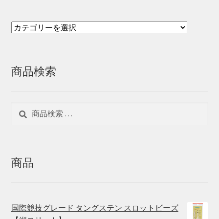
商品検索
検
検
索
索
対
象:
商品
国際競技グレード タングステン スロットビーズ