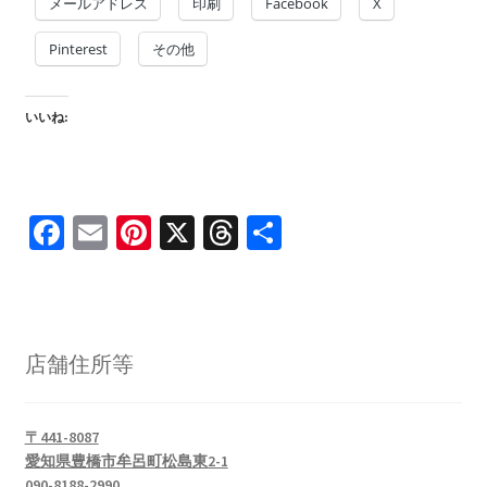
を
メールアドレス
印刷
Facebook
X
ュ
メ
お問い合わせ(Contact)
展
ー
ニ
Pinterest
その他
開
を
ュ
特定商取引法に関わる表示
展
ー
開
を
いいね:
広告の配信について
展
開
ブログ
Fa
E
Pi
X
T
共
マイアカウント
ce
m
nt
hr
有
b
ai
er
ea
o
l
es
ds
店舗住所等
o
t
k
〒441-8087
愛知県豊橋市牟呂町松島東2-1
090-8188-2990