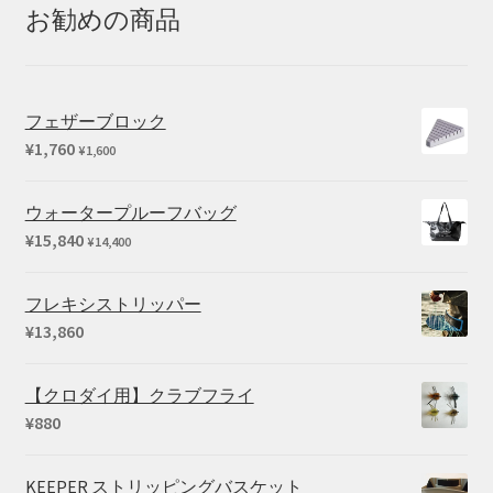
–
お勧めの商品
¥25,410
フェザーブロック
¥
1,760
¥
1,600
ウォータープルーフバッグ
¥
15,840
¥
14,400
フレキシストリッパー
¥
13,860
【クロダイ用】クラブフライ
¥
880
KEEPER ストリッピングバスケット