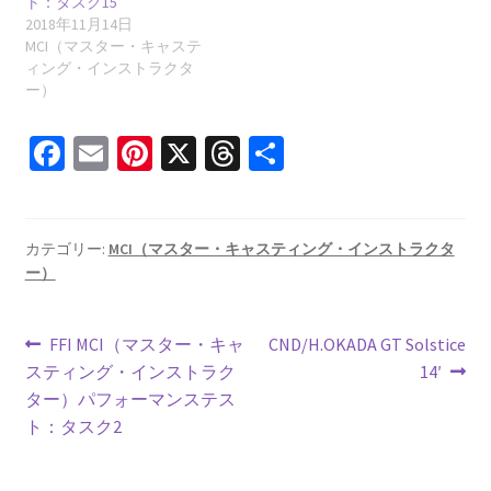
ト：タスク15
2018年11月14日
MCI（マスター・キャステ
ィング・インストラクタ
ー）
Fa
E
Pi
X
T
共
ce
m
nt
hr
有
b
ai
er
ea
o
l
es
ds
カテゴリー:
MCI（マスター・キャスティング・インストラクタ
ー）
o
t
k
投
前
次
FFI MCI（マスター・キャ
CND/H.OKADA GT Solstice
の
の
スティング・インストラク
14′
稿
投
投
ター）パフォーマンステス
ナ
稿:
稿:
ト：タスク2
ビ