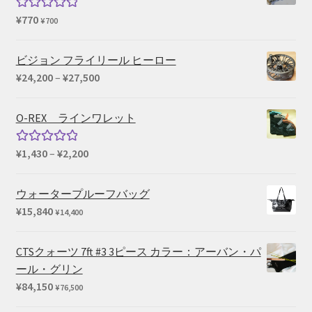
¥
770
5段階中
¥
700
5.00
の評価
ビジョン フライリール ヒーロー
価
¥
24,200
–
¥
27,500
格
帯:
O-REX ラインワレット
¥24,200
–
価
¥
1,430
–
¥
2,200
5段階中
¥27,500
格
5.00
の評価
帯:
ウォータープルーフバッグ
¥1,430
¥
15,840
¥
14,400
–
¥2,200
CTSクォーツ 7ft #3 3ピース カラー：アーバン・パ
ール・グリン
¥
84,150
¥
76,500