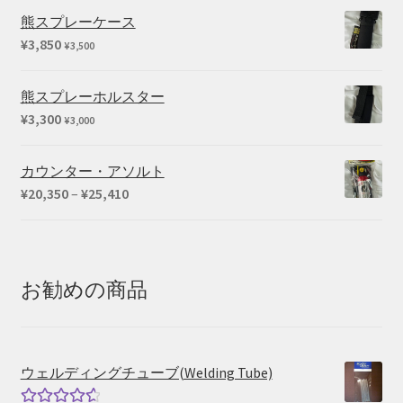
熊スプレーケース
¥
3,850
¥
3,500
熊スプレーホルスター
¥
3,300
¥
3,000
カウンター・アソルト
価
¥
20,350
–
¥
25,410
格
帯:
¥20,350
–
お勧めの商品
¥25,410
ウェルディングチューブ(Welding Tube)