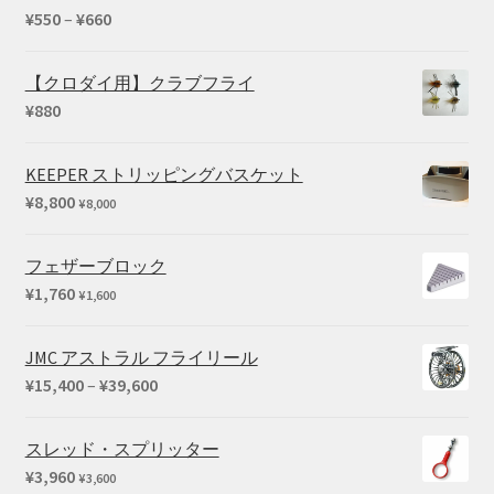
価
¥
550
–
¥
660
5段階中
格
4.67
の評
帯:
価
【クロダイ用】クラブフライ
¥550
¥
880
–
¥660
KEEPER ストリッピングバスケット
¥
8,800
¥
8,000
フェザーブロック
¥
1,760
¥
1,600
JMC アストラル フライリール
価
¥
15,400
–
¥
39,600
格
帯:
スレッド・スプリッター
¥15,400
¥
3,960
¥
3,600