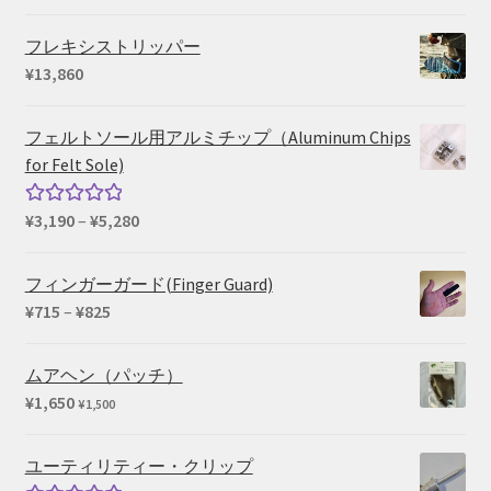
–
¥39,600
フレキシストリッパー
¥
13,860
フェルトソール用アルミチップ（Aluminum Chips
for Felt Sole)
価
¥
3,190
–
¥
5,280
5段階中
格
5.00
の評価
帯:
フィンガーガード(Finger Guard)
¥3,190
価
¥
715
–
¥
825
–
格
¥5,280
帯:
ムアヘン（パッチ）
¥715
¥
1,650
¥
1,500
–
¥825
ユーティリティー・クリップ