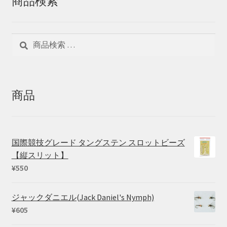
商品検索
検
検
索
索
対
象:
商品
国際競技グレード タングステン スロットビーズ
【縦スリット】
¥
550
ジャックダニエル(Jack Daniel's Nymph)
¥
605