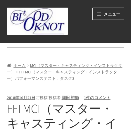
ナ
コ
メニュー
ビ
ン
ゲ
テ
ー
ン
シ
ツ
ホーム
ョ
へ
ン
ス
Fly fishing guide (for coustmers abroad)
へ
キ
ホーム
MCI（マスター・キャスティング・インストラクタ
ス
ッ
サ
ー）
FFI MCI（マスター・キャスティング・インストラクタ
ショップ
キ
プ
ー）パフォーマンステスト：タスク3
ブ
ッ
メ
サ
学ぶ(Learn)
プ
ニ
ブ
2018年10月21日
に投稿
投稿者
岡田 裕師
—
1件のコメント
ュ
メ
サ
FFI MCI（マスター・
個人レッスン＆ガイド(Lesson & Guide)
ー
ニ
ブ
を
ュ
メ
キャスティング・イ
サ
イベント
展
ー
ニ
ブ
開