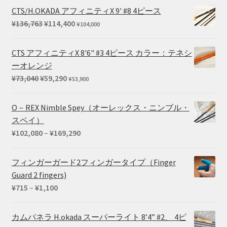
CTS/H.OKADA アフィニティX 9' #8 4ピース
元
現
¥
136,763
¥
114,400
¥
104,000
の
在
価
の
CTS アフィニティX 8'6" #3 4ピース カラー：テネシ
格
価
ーオレンジ
は
格
元
現
¥
73,040
¥
59,290
¥
53,900
¥136,763
は
の
在
で
¥114,400
価
の
O－REX Nimble Spey（オーレックス・ニンブル・
し
で
格
価
スペイ）
た。
す。
は
格
価
¥
102,080
–
¥
169,290
¥73,040
は
格
で
¥59,290
帯:
フィンガーガード2フィンガータイプ（Finger
し
で
¥102,080
Guard 2 fingers)
た。
す。
–
価
¥
715
–
¥
1,100
¥169,290
格
帯:
カムパネラ H.okada スーパーライト 8’4” #2、 4ピ
¥715