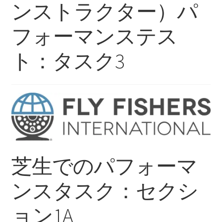
を
ュ
ンストラクター）パ
メ
お問い合わせ(Contact)
展
ー
ニ
開
を
フォーマンステス
ュ
特定商取引法に関わる表示
展
ー
開
ト：タスク3
を
広告の配信について
展
開
ブログ
マイアカウント
芝生でのパフォーマ
ンスタスク：セクシ
ョン1A