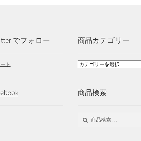
itter でフォロー
商品カテゴリー
イート
cebook
商品検索
検
検
索
索
対
象: