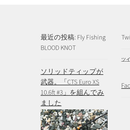
ゲ
ー
シ
ョ
最近の投稿: Fly Fishing
Tw
ン
BLOOD KNOT
ツ
ソリッドティップが
武器。「CTS Euro XS
Fa
10.6ft #3」を組んでみ
ました