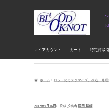
ナ
コ
Ho
ビ
ン
ゲ
テ
お
ー
ン
シ
ツ
ョ
へ
ン
ス
マイアカウント
カート
特定商取
へ
キ
ス
ッ
キ
プ
ッ
プ
ホーム
ロッドのカスタマイズ、改造、修理
2017年9月16日
に投稿
投稿者
岡田 裕師