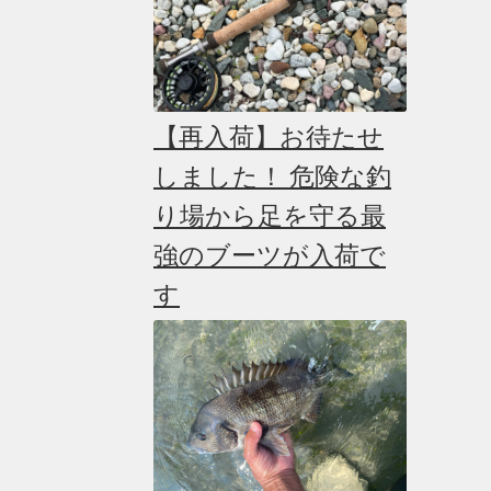
【再入荷】お待たせ
しました！ 危険な釣
り場から足を守る最
強のブーツが入荷で
す