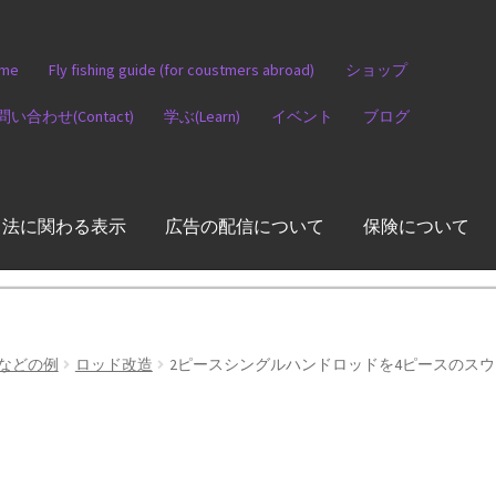
me
Fly fishing guide (for coustmers abroad)
ショップ
問い合わせ(Contact)
学ぶ(Learn)
イベント
ブログ
引法に関わる表示
広告の配信について
保険について
などの例
ロッド改造
2ピースシングルハンドロッドを4ピースのス