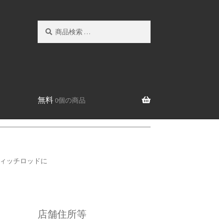
検
検
索
索
対
象:
無料
0個の商品
ウィッチロッドに
店舗住所等