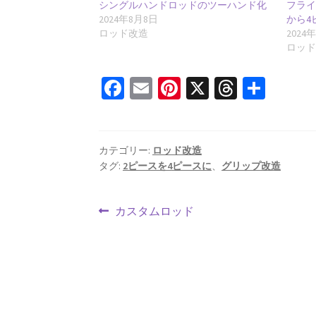
シングルハンドロッドのツーハンド化
フライ
2024年8月8日
から4
ロッド改造
2024
ロッ
Fa
E
Pi
X
T
共
ce
m
nt
hr
有
b
ai
er
ea
o
l
es
ds
カテゴリー:
ロッド改造
タグ:
2ピースを4ピースに
、
グリップ改造
o
t
k
投
前
カスタムロッド
の
稿
投
ナ
稿:
ビ