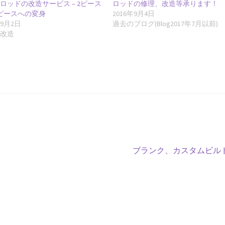
ロッドの改造サービス – 2ピース
ロッドの修理、改造等承ります！
ピースへの変身
2016年9月4日
年9月2日
過去のブログ(Blog2017年7月以前)
ド改造
次
ブランク、カスタムビル
の
投
稿: