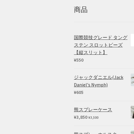
商品
国際競技グレード タング
ステン スロットビーズ
【縦スリット】
¥
550
ジャックダニエル(Jack
Daniel's Nymph)
¥
605
熊スプレーケース
¥
3,850
¥
3,500