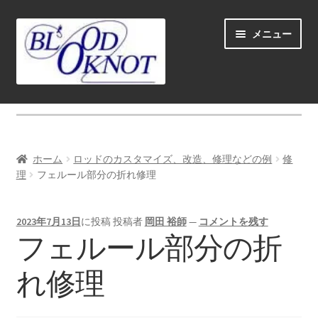
ナ
コ
メニュー
ビ
ン
ゲ
テ
ー
ン
シ
ツ
ホーム
ョ
へ
ン
ス
Fly fishing guide (for coustmers abroad)
へ
キ
ホーム
ロッドのカスタマイズ、改造、修理などの例
修
ス
ッ
サ
理
フェルール部分の折れ修理
ショップ
キ
プ
ブ
ッ
メ
サ
学ぶ(Learn)
プ
2023年7月13日
に投稿
投稿者
岡田 裕師
—
コメントを残す
ニ
ブ
フェルール部分の折
ュ
メ
サ
個人レッスン＆ガイド(Lesson & Guide)
ー
ニ
ブ
れ修理
を
ュ
メ
サ
イベント
展
ー
ニ
ブ
開