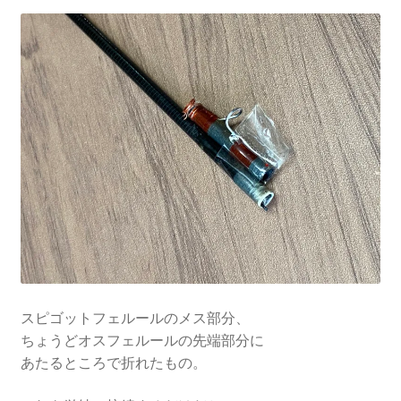
を
ュ
メ
お問い合わせ(Contact)
展
ー
ニ
開
を
ュ
特定商取引法に関わる表示
展
ー
開
を
広告の配信について
展
開
ブログ
マイアカウント
スピゴットフェルールのメス部分、
ちょうどオスフェルールの先端部分に
あたるところで折れたもの。