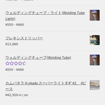
¥39,600
格
帯:
ウェルディングチューブ・ライト(Welding Tube
¥35,420
Light)
–
価
¥
550
–
¥
660
¥45,100
格
帯:
フレキシストリッパー
¥550
¥
13,860
–
¥660
ウェルディングチューブ(Welding Tube)
価
¥
550
–
¥
660
5段階中
格
4.67
の評
帯:
価
カムパネラ H.okada スーパーライト 8’4” #2、 4ピ
¥550
ース
–
¥
62,920
¥
57,200
¥660