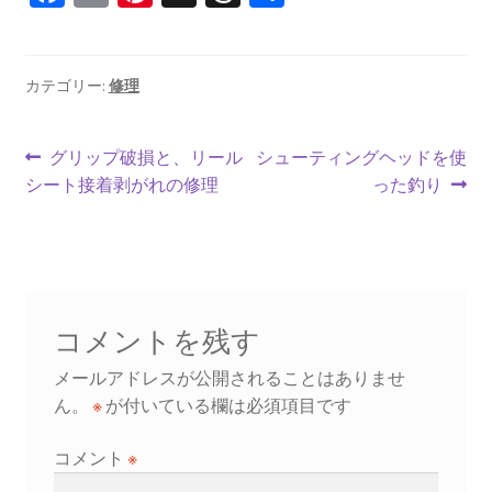
ce
m
nt
hr
有
b
ai
er
ea
o
l
es
ds
カテゴリー:
修理
o
t
投
k
前
次
グリップ破損と、リール
シューティングヘッドを使
の
の
シート接着剥がれの修理
った釣り
稿
投
投
ナ
稿:
稿:
ビ
ゲ
コメントを残す
ー
メールアドレスが公開されることはありませ
シ
ん。
※
が付いている欄は必須項目です
ョ
コメント
※