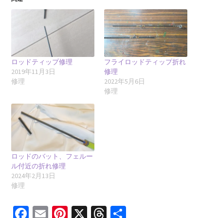
ロッドティップ修理
フライロッドティップ折れ
2019年11月3日
修理
修理
2022年5月6日
修理
ロッドのバット、フェルー
ル付近の折れ修理
2024年2月13日
修理
Fa
E
Pi
X
T
共