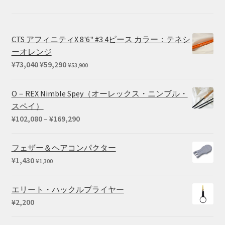
¥25,410
CTS アフィニティX 8'6" #3 4ピース カラー：テネシ
ーオレンジ
元
現
¥
73,040
¥
59,290
¥
53,900
の
在
価
の
O－REX Nimble Spey（オーレックス・ニンブル・
格
価
スペイ）
は
格
価
¥
102,080
–
¥
169,290
¥73,040
は
格
で
¥59,290
帯:
フェザー＆ヘアコンパクター
し
で
¥102,080
¥
1,430
¥
1,300
た。
す。
–
¥169,290
エリート・ハックルプライヤー
¥
2,200