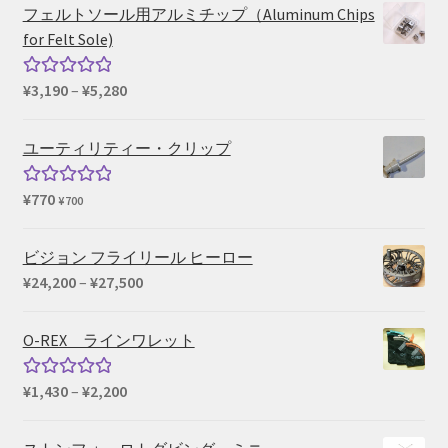
フェルトソール用アルミチップ（Aluminum Chips
for Felt Sole)
価
¥
3,190
–
¥
5,280
5段階中
格
5.00
の評価
帯:
ユーティリティー・クリップ
¥3,190
–
¥
770
5段階中
¥
700
¥5,280
5.00
の評価
ビジョン フライリール ヒーロー
価
¥
24,200
–
¥
27,500
格
帯:
O-REX ラインワレット
¥24,200
–
価
¥
1,430
–
¥
2,200
5段階中
¥27,500
格
5.00
の評価
帯: