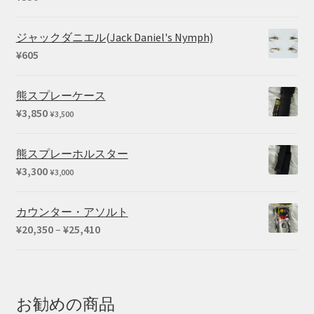
ジャックダニエル(Jack Daniel's Nymph)
¥
605
熊スプレーケース
¥
3,850
¥
3,500
熊スプレーホルスター
¥
3,300
¥
3,000
カウンター・アソルト
価
¥
20,350
–
¥
25,410
格
帯:
¥20,350
–
お勧めの商品