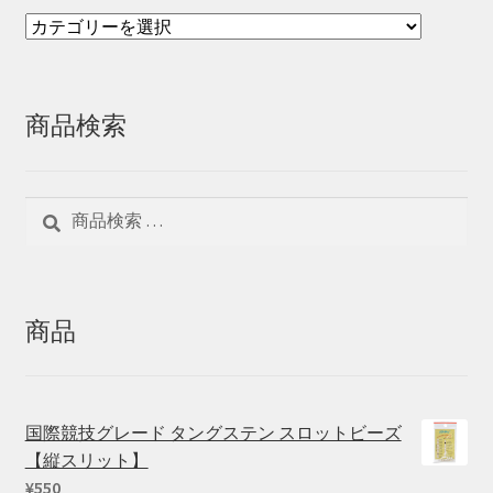
商品検索
検
検
索
索
対
象:
商品
国際競技グレード タングステン スロットビーズ
【縦スリット】
¥
550