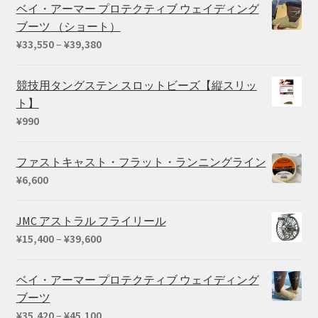
ベイ・アーマー プロテクティブ ウェイディング
ブーツ （ショート）
価
¥
33,550
–
¥
39,380
格
帯:
競技用タングステン スロットビーズ【縦スリッ
¥33,550
ト】
–
¥
990
¥39,380
ファストキャスト・フラット・ランニングライン
¥
6,600
JMC アストラル フライリール
価
¥
15,400
–
¥
39,600
格
帯:
ベイ・アーマー プロテクティブ ウェイディング
¥15,400
ブーツ
–
価
¥
35,420
–
¥
45,100