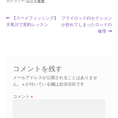
o
l
es
ds
カテゴリー:
ロッド改造
o
t
投
k
前
次
【スペイフィッシング】
フライロッド♯2セクション
の
の
天竜川で実釣レッスン
が折れてしまったロッドの
稿
投
投
修理
ナ
稿:
稿:
ビ
ゲ
ー
コメントを残す
シ
メールアドレスが公開されることはありませ
ん。
※
が付いている欄は必須項目です
ョ
コメント
※
ン