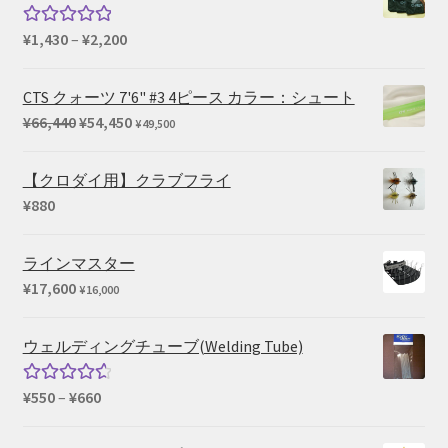
¥3,190
–
価
¥
1,430
–
¥
2,200
5段階中
¥5,280
格
5.00
の評価
帯:
CTS クォーツ 7'6" #3 4ピース カラー：シュート
¥1,430
元
現
¥
66,440
¥
54,450
¥
49,500
–
の
在
¥2,200
価
の
【クロダイ用】クラブフライ
格
価
¥
880
は
格
¥66,440
は
ラインマスター
で
¥54,450
¥
17,600
¥
16,000
し
で
た。
す。
ウェルディングチューブ(Welding Tube)
価
¥
550
–
¥
660
5段階中
格
4.67
の評
帯:
価