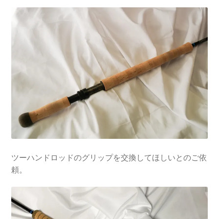
を
ュ
メ
お問い合わせ(Contact)
展
ー
ニ
開
を
ュ
特定商取引法に関わる表示
展
ー
開
を
広告の配信について
展
開
ブログ
マイアカウント
ツーハンドロッドのグリップを交換してほしいとのご依
頼。