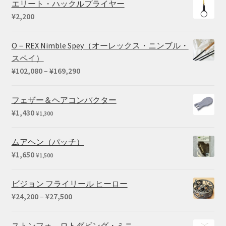
エリート・ハックルプライヤー
¥550
¥
2,200
–
¥660
O－REX Nimble Spey（オーレックス・ニンブル・
スペイ）
価
¥
102,080
–
¥
169,290
格
帯:
フェザー＆ヘアコンパクター
¥102,080
¥
1,430
¥
1,300
–
¥169,290
ムアヘン（パッチ）
¥
1,650
¥
1,500
ビジョン フライリール ヒーロー
価
¥
24,200
–
¥
27,500
格
帯:
ストンフォ ロトダビング・ミニ