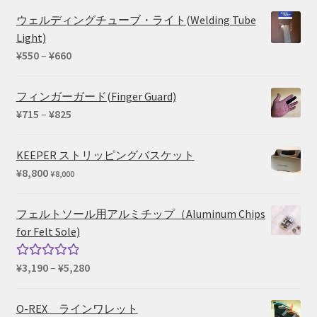
ウェルディングチューブ・ライト(Welding Tube
Light)
価
¥
550
–
¥
660
格
帯:
フィンガーガード(Finger Guard)
¥550
価
¥
715
–
¥
825
–
格
¥660
帯:
KEEPER ストリッピングバスケット
¥715
¥
8,800
¥
8,000
–
¥825
フェルトソール用アルミチップ（Aluminum Chips
for Felt Sole)
価
¥
3,190
–
¥
5,280
5段階中
格
5.00
の評価
帯:
O-REX ラインワレット