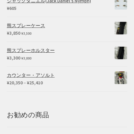
ジャックダニエル(Jack Daniel's Nymph)
¥
605
熊スプレーケース
¥
3,850
¥
3,500
熊スプレーホルスター
¥
3,300
¥
3,000
カウンター・アソルト
価
¥
20,350
–
¥
25,410
格
帯:
¥20,350
–
お勧めの商品
¥25,410