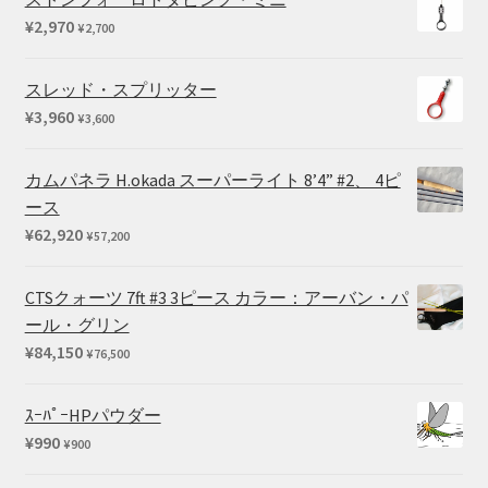
¥24,200
¥
2,970
¥
2,700
–
¥27,500
スレッド・スプリッター
¥
3,960
¥
3,600
カムパネラ H.okada スーパーライト 8’4” #2、 4ピ
ース
¥
62,920
¥
57,200
CTSクォーツ 7ft #3 3ピース カラー：アーバン・パ
ール・グリン
¥
84,150
¥
76,500
ｽｰﾊﾟｰHPパウダー
¥
990
¥
900