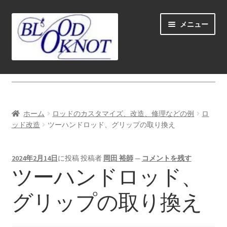
ナ
コ
メニュー
ビ
ン
ゲ
テ
ー
ン
シ
ツ
ホーム
ョ
へ
ン
ス
Fly fishing guide (for coustmers abroad)
へ
キ
ホーム
ロッドのカスタマイズ、改造、修理などの例
ロ
ス
ッ
サ
ッド改造
ツーハンドロッド、グリップの取り換え
ショップ
キ
プ
ブ
ッ
メ
サ
学ぶ(Learn)
プ
2024年2月14日
に投稿
投稿者
岡田 裕師
—
コメントを残す
ニ
ブ
ツーハンドロッド、
ュ
メ
サ
個人レッスン＆ガイド(Lesson & Guide)
ー
ニ
ブ
グリップの取り換え
を
ュ
メ
サ
イベント
展
ー
ニ
ブ
開