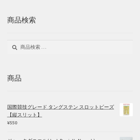
商品検索
検
検
索
索
対
象:
商品
国際競技グレード タングステン スロットビーズ
【縦スリット】
¥
550