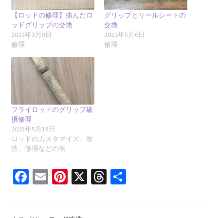
【ロッドの修理】痛んだロ
グリップとリールシートの
ッドグリップの交換
交換
2022年3月8日
2022年5月6日
修理
修理
フライロッドのグリップ破
損修理
2025年5月18日
ロッドのカスタマイズ、改
造、修理などの例
Fa
E
Pi
X
T
共
ce
m
nt
hr
有
b
ai
er
ea