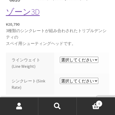
ゾーン3D
¥
20,790
3種類のシンクレートが組み合わされたトリプルデンシ
ティの
スペイ用シューティングヘッドです。
ラインウェイト
(Line Weight)
シンクレート(Sink
Rate)
ゾ
0
お買い物カゴに追加
検
検
ー