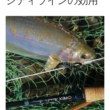
シティラインの効用
を
ュ
メ
お問い合わせ(Contact)
展
ー
ニ
開
を
ュ
特定商取引法に関わる表示
展
ー
開
を
広告の配信について
展
開
ブログ
マイアカウント