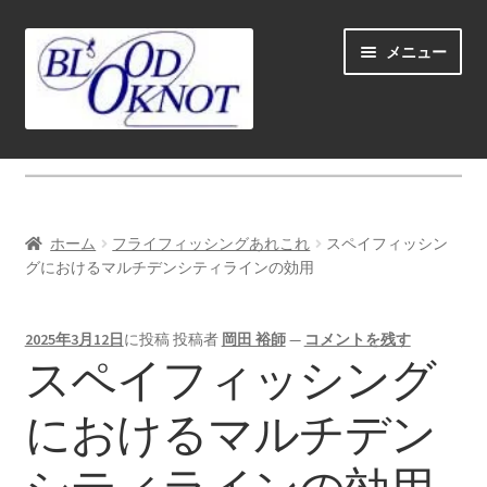
ナ
コ
メニュー
ビ
ン
ゲ
テ
ー
ン
シ
ツ
ホーム
ョ
へ
ン
ス
Fly fishing guide (for coustmers abroad)
へ
キ
ホーム
フライフィッシングあれこれ
スペイフィッシン
ス
ッ
サ
グにおけるマルチデンシティラインの効用
ショップ
キ
プ
ブ
ッ
メ
サ
学ぶ(Learn)
プ
2025年3月12日
に投稿
投稿者
岡田 裕師
—
コメントを残す
ニ
ブ
スペイフィッシング
ュ
メ
サ
個人レッスン＆ガイド(Lesson & Guide)
ー
ニ
ブ
におけるマルチデン
を
ュ
メ
サ
イベント
展
ー
ニ
ブ
開