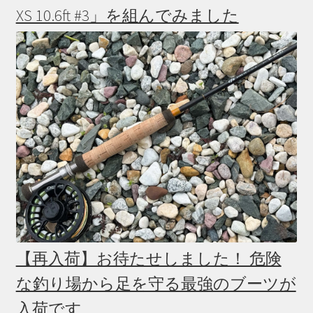
XS 10.6ft #3」を組んでみました
【再入荷】お待たせしました！ 危険
な釣り場から足を守る最強のブーツが
入荷です