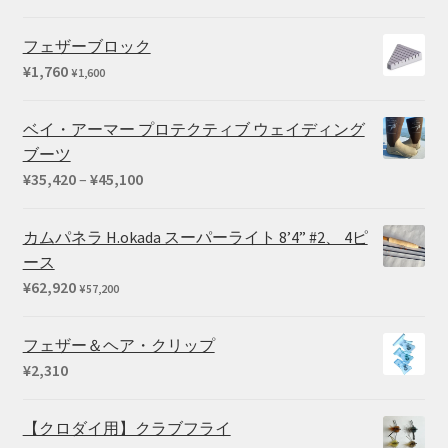
は
格
格
¥73,040
は
帯:
フェザーブロック
で
¥59,290
¥15,400
¥
1,760
¥
1,600
し
で
–
た。
す。
¥39,600
ベイ・アーマー プロテクティブ ウェイディング
ブーツ
価
¥
35,420
–
¥
45,100
格
帯:
カムパネラ H.okada スーパーライト 8’4” #2、 4ピ
¥35,420
ース
–
¥
62,920
¥
57,200
¥45,100
フェザー＆ヘア・クリップ
¥
2,310
【クロダイ用】クラブフライ