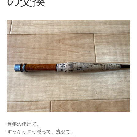
の交換
を
ュ
メ
お問い合わせ(Contact)
展
ー
ニ
開
を
ュ
特定商取引法に関わる表示
展
ー
開
を
広告の配信について
展
開
ブログ
マイアカウント
長年の使用で、
すっかりすり減って、痩せて、