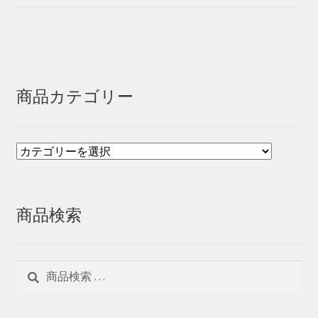
商品カテゴリー
商品検索
検
検
索
索
対