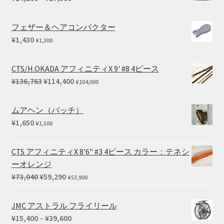
格
帯:
フェザー＆ヘアコンパクター
¥24,200
¥
1,430
¥
1,300
–
¥27,500
CTS/H.OKADA アフィニティX 9' #8 4ピース
元
現
¥
136,763
¥
114,400
¥
104,000
の
在
価
の
ムアヘン（パッチ）
格
価
¥
1,650
¥
1,500
は
格
¥136,763
は
CTS アフィニティX 8'6" #3 4ピース カラー：テネシ
で
¥114,400
ーオレンジ
し
で
元
現
¥
73,040
¥
59,290
¥
53,900
た。
す。
の
在
価
の
JMC アストラル フライリール
格
価
価
¥
15,400
–
¥
39,600