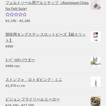
帯:
価
フェルトソール用アルミチップ（Aluminum Chips
¥550
for Felt Sole)
–
¥660
価
¥
3,190
–
¥
5,280
5段階中
格
5.00
の評価
帯:
競技用タングステン スロットビーズ【縦スリッ
¥3,190
ト】
–
¥
990
¥5,280
ｽｰﾊﾟｰHPパウダー
¥
990
¥
900
ストンフォ ロトダビング・ミニ
¥
2,970
¥
2,700
ビジョン フライリール ヒーロー
価
¥
24,200
–
¥
27,500