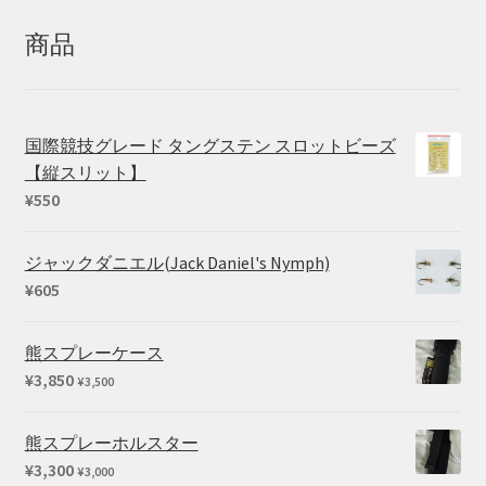
象:
商品
国際競技グレード タングステン スロットビーズ
【縦スリット】
¥
550
ジャックダニエル(Jack Daniel's Nymph)
¥
605
熊スプレーケース
¥
3,850
¥
3,500
熊スプレーホルスター
¥
3,300
¥
3,000