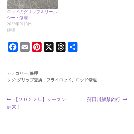
ロッドのグリップ＆リール
シート修理
2022年9月3日
修理
Fa
E
Pi
X
T
共
ce
m
nt
hr
有
b
ai
er
ea
o
l
es
ds
カテゴリー:
修理
タグ:
グリップ交換
、
フライロッド
、
ロッド修理
o
t
k
投
前
次
【２０２２年】シーズン
蒲田川解禁釣行
の
の
到来！
稿
投
投
ナ
稿:
稿: