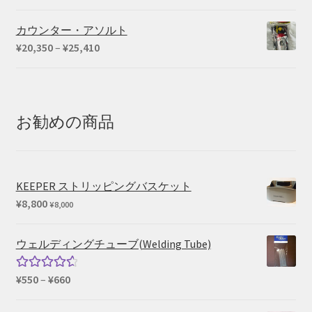
カウンター・アソルト
価
¥
20,350
–
¥
25,410
格
帯:
¥20,350
–
お勧めの商品
¥25,410
KEEPER ストリッピングバスケット
¥
8,800
¥
8,000
ウェルディングチューブ(Welding Tube)
価
¥
550
–
¥
660
5段階中
格
4.67
の評