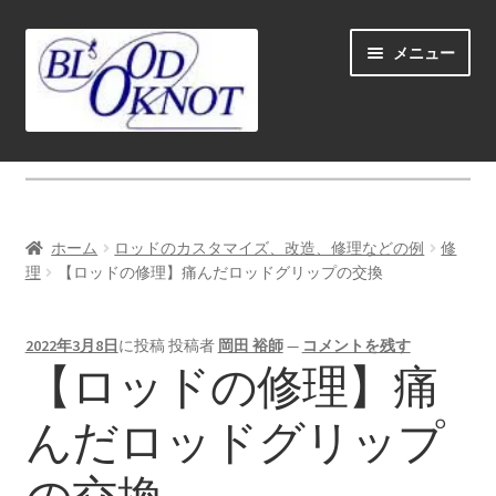
ナ
コ
メニュー
ビ
ン
ゲ
テ
ー
ン
シ
ツ
ホーム
ョ
へ
ン
ス
Fly fishing guide (for coustmers abroad)
へ
キ
ホーム
ロッドのカスタマイズ、改造、修理などの例
修
ス
ッ
サ
理
【ロッドの修理】痛んだロッドグリップの交換
ショップ
キ
プ
ブ
ッ
メ
サ
学ぶ(Learn)
プ
2022年3月8日
に投稿
投稿者
岡田 裕師
—
コメントを残す
ニ
ブ
【ロッドの修理】痛
ュ
メ
サ
個人レッスン＆ガイド(Lesson & Guide)
ー
ニ
ブ
んだロッドグリップ
を
ュ
メ
サ
イベント
展
ー
ニ
ブ
開