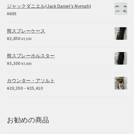
ジャックダニエル(Jack Daniel's Nymph)
¥
605
熊スプレーケース
¥
3,850
¥
3,500
熊スプレーホルスター
¥
3,300
¥
3,000
カウンター・アソルト
価
¥
20,350
–
¥
25,410
格
帯:
¥20,350
–
お勧めの商品
¥25,410