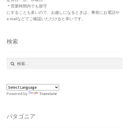
ョ
＊営業時間内でも留守
ン
にすることも多いので、お越しになるときは、事前にお電話や
が
e-mailなどでご確認いただけると幸いです。
あ
り
ま
検索
す。
オ
プ
検
シ
索:
ョ
ン
は
Powered by
Translate
商
品
ペ
パタゴニア
ー
ジ