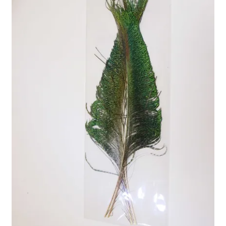
を
ュ
メ
お問い合わせ(Contact)
展
ー
ニ
開
を
ュ
特定商取引法に関わる表示
展
ー
開
を
広告の配信について
展
開
ブログ
マイアカウント