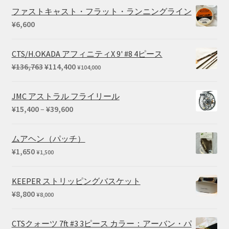
ファストキャスト・フラット・ランニングライン
¥
6,600
CTS/H.OKADA アフィニティX 9' #8 4ピース
元
現
¥
136,763
¥
114,400
¥
104,000
の
在
価
の
JMC アストラル フライリール
格
価
価
¥
15,400
–
¥
39,600
は
格
格
¥136,763
は
帯:
ムアヘン（パッチ）
で
¥114,400
¥15,400
¥
1,650
¥
1,500
し
で
–
た。
す。
¥39,600
KEEPER ストリッピングバスケット
¥
8,800
¥
8,000
CTSクォーツ 7ft #3 3ピース カラー：アーバン・パ