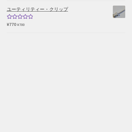
帯:
ユーティリティー・クリップ
¥102,080
–
¥
770
5段階中
¥
700
¥169,290
5.00
の評価