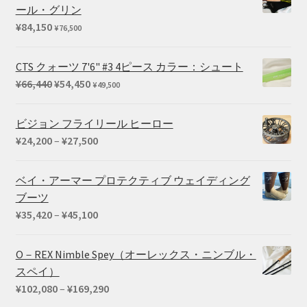
ール・グリン
¥
84,150
¥
76,500
CTS クォーツ 7'6" #3 4ピース カラー：シュート
元
現
¥
66,440
¥
54,450
¥
49,500
の
在
価
の
ビジョン フライリール ヒーロー
格
価
価
¥
24,200
–
¥
27,500
は
格
格
¥66,440
は
帯:
ベイ・アーマー プロテクティブ ウェイディング
で
¥54,450
¥24,200
ブーツ
し
で
–
価
¥
35,420
–
¥
45,100
た。
す。
¥27,500
格
帯:
O－REX Nimble Spey（オーレックス・ニンブル・
¥35,420
スペイ）
–
価
¥
102,080
–
¥
169,290
¥45,100
格