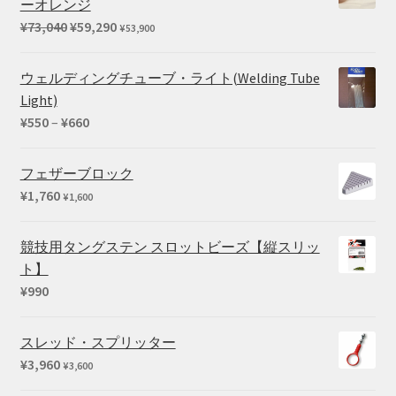
ーオレンジ
元
現
¥
73,040
¥
59,290
¥
53,900
の
在
価
の
ウェルディングチューブ・ライト(Welding Tube
格
価
Light)
は
格
価
¥
550
–
¥
660
¥73,040
は
格
で
¥59,290
帯:
フェザーブロック
し
で
¥550
¥
1,760
¥
1,600
た。
す。
–
¥660
競技用タングステン スロットビーズ【縦スリッ
ト】
¥
990
スレッド・スプリッター
¥
3,960
¥
3,600