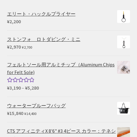
エリート・ハックルプライヤー
¥
2,200
ストンフォ ロトダビング・ミニ
¥
2,970
¥
2,700
フェルトソール用アルミチップ（Aluminum Chips
for Felt Sole)
価
¥
3,190
–
¥
5,280
5段階中
格
5.00
の評価
帯:
ウォータープルーフバッグ
¥3,190
¥
15,840
¥
14,400
–
¥5,280
CTS アフィニティX 8'6" #3 4ピース カラー：テネシ