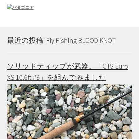
か
ら
選
択
で
最近の投稿: Fly Fishing BLOOD KNOT
き
ま
す
ソリッドティップが武器。「CTS Euro
XS 10.6ft #3」を組んでみました