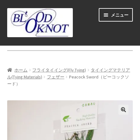
ナ
コ
メニュー
ビ
ン
ゲ
テ
ー
ン
シ
ツ
ホーム
ョ
へ
ン
ス
Fly fishing guide (for coustmers abroad)
へ
キ
ホーム
フライタイイング(Fly Tying)
タイイングマテリア
ス
ッ
サ
ル(Tying Materials)
フェザー
Peacock Sword（ピーコックソ
ショップ
キ
プ
ード）
ブ
ッ
メ
サ
学ぶ(Learn)
プ
ニ
ブ
ュ
メ
サ
個人レッスン＆ガイド(Lesson & Guide)
ー
ニ
ブ
を
ュ
メ
サ
イベント
展
ー
ニ
ブ
開