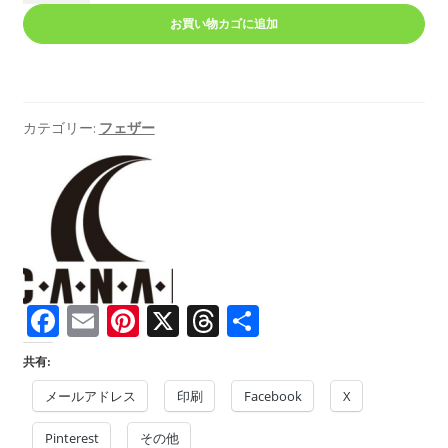
ー
お買い物カゴに追加
コ
ッ
ク
ソ
カテゴリー:
フェザー
ー
ド）
個
Fa
E
Pi
X
T
共
ce
m
nt
hr
有
共有:
b
ai
er
ea
メールアドレス
印刷
Facebook
X
o
l
es
ds
Pinterest
その他