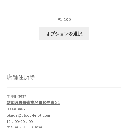
¥
1,100
こ
オプションを選択
の
商
品
に
は
複
店舗住所等
数
の
バ
〒441-8087
リ
愛知県豊橋市牟呂町松島東2-1
エ
090-8188-2990
okada@blood-knot.com
ー
12：00~20：00
シ
定休日：水、木曜日